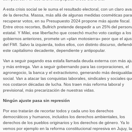
A esta crisis social se le suma el resultado electoral, con un claro av
de la derecha. Massa, más allá de algunas medidas cosméticas para
recuperar votos, en su Presupuesto 2024 propone más ajuste fiscal.
Entre otros recortes, Bullrich pretende despedir a un 25% del person
estatal. Y Milei, ese liberfacho que cosechó mucho voto castigo a los
gobiernos anteriores, promete un «plan motosierra» peor que el ajus
del FMI. Salvo la izquierda, todos ellos, con distinto discurso, defien
este capitalismo decadente, dependiente y antipopular.
Van a seguir pagando esa estafa llamada deuda externa con más aj
y más entrega. Van a seguir gobernando para las corporaciones, el
agronegocio, la banca y el extractivismo, generando más desigualda
social. Van a atacar las conquistas laborales, sindicales y sociales qu
nos costaron décadas de lucha. Nos traen más reforma laboral y
previsional, más precarización de nuestras vidas.
Ningún ajuste pasa sin represión
Por eso tratarán de recortar todos y cada uno los derechos
democráticos y humanos, incluidos los derechos ambientales, los
derechos de los pueblos originarios y los derechos de género. Ya lo
vemos por ejemplo en la reforma constitucional represiva en Jujuy, la