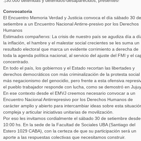
.¡30.000 detenidas y detenidos-desaparecidos, presentes!
Convocatoria
El Encuentro Memoria Verdad y Justicia convoca el día sábado 30 d
setiembre a un Encuentro Nacional Antirre-presivo por los Derechos
Humanos
Estimadxs compañerxs: La crisis de nuestro país se agudiza día a dí
la inflación, el hambre y el malestar social crecientes se les suma un
resultado electoral que marca un evidente corrimiento a derecha de
toda la agenda política nacional, al servicio del ajuste del FMI y el cap
concentrado.
En todo el país, los gobiernos y el Estado recortan las libertades y
derechos democráticos con más criminalización de la protesta social
más negacionismo del genocidio, pero frente a esta ofensiva represi
el pueblo trabajador responde con lucha, como se demostró en Jujuy
En ese contexto desde el EMVJ creemos necesario convocar a un
Encuentro Nacional Antirrepresivo por los Derechos Humanos de
carácter amplio y abierto para intercambiar ideas sobre esta situació
compleja y articular iniciativas unitarias de movilización.
Por eso les invitamos cordialmente el sábado 30 de setiembre desde
10:00 hs. En la sede de la Facultad de Sociales UBA (Santiago del
Estero 1029 CABA), con la certeza de que su participación será un
aporte a las respuestas colectivas que necesitamos construir.