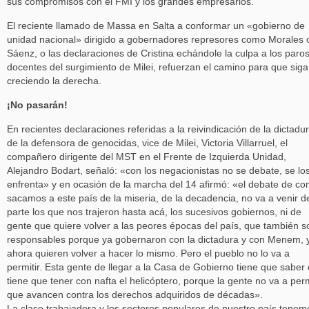
sus compromisos con el FMI y los grandes empresarios.
El reciente llamado de Massa en Salta a conformar un «gobierno de
unidad nacional» dirigido a gobernadores represores como Morales 
Sáenz, o las declaraciones de Cristina echándole la culpa a los paro
docentes del surgimiento de Milei, refuerzan el camino para que siga
creciendo la derecha.
¡No pasarán!
En recientes declaraciones referidas a la reivindicación de la dictadu
de la defensora de genocidas, vice de Milei, Victoria Villarruel, el
compañero dirigente del MST en el Frente de Izquierda Unidad,
Alejandro Bodart, señaló: «con los negacionistas no se debate, se lo
enfrenta» y en ocasión de la marcha del 14 afirmó: «el debate de c
sacamos a este país de la miseria, de la decadencia, no va a venir d
parte los que nos trajeron hasta acá, los sucesivos gobiernos, ni de
gente que quiere volver a las peores épocas del país, que también s
responsables porque ya gobernaron con la dictadura y con Menem, 
ahora quieren volver a hacer lo mismo. Pero el pueblo no lo va a
permitir. Esta gente de llegar a la Casa de Gobierno tiene que saber
tiene que tener con nafta el helicóptero, porque la gente no va a perm
que avancen contra los derechos adquiridos de décadas».
La clase trabajadora y los sectores populares de nuestro país tenem