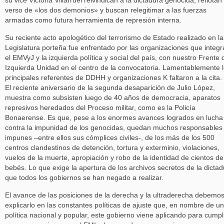
su vice Victoria Villarruel reivindican a la dictadura genocida, reflotan 
verso de «los dos demonios» y buscan relegitimar a las fuerzas
armadas como futura herramienta de represión interna.
Su reciente acto apologético del terrorismo de Estado realizado en la
Legislatura porteña fue enfrentado por las organizaciones que integ
el EMVyJ y la izquierda política y social del país, con nuestro Frente 
Izquierda Unidad en el centro de la convocatoria. Lamentablemente 
principales referentes de DDHH y organizaciones K faltaron a la cita.
El reciente aniversario de la segunda desaparición de Julio López,
muestra como subsisten luego de 40 años de democracia, aparatos
represivos heredados del Proceso militar, como es la Policía
Bonaerense. Es que, pese a los enormes avances logrados en lucha
contra la impunidad de los genocidas, quedan muchos responsables
impunes –entre ellos sus cómplices civiles-, de los más de los 500
centros clandestinos de detención, tortura y exterminio, violaciones,
vuelos de la muerte, apropiación y robo de la identidad de cientos de
bebés. Lo que exige la apertura de los archivos secretos de la dictad
que todos los gobiernos se han negado a realizar.
El avance de las posiciones de la derecha y la ultraderecha debemo
explicarlo en las constantes políticas de ajuste que, en nombre de u
política nacional y popular, este gobierno viene aplicando para cumpl