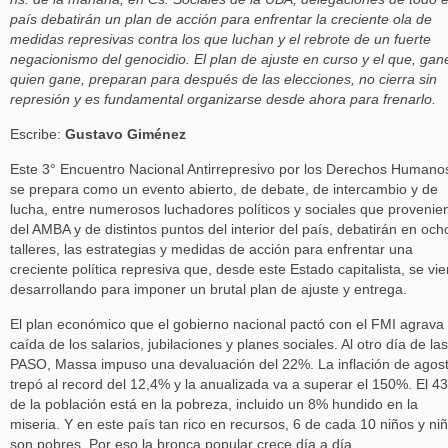
país debatirán un plan de acción para enfrentar la creciente ola de
medidas represivas contra los que luchan y el rebrote de un fuerte
negacionismo del genocidio. El plan de ajuste en curso y el que, gan
quien gane, preparan para después de las elecciones, no cierra sin
represión y es fundamental organizarse desde ahora para frenarlo.
Escribe:
Gustavo Giménez
Este 3° Encuentro Nacional Antirrepresivo por los Derechos Humano
se prepara como un evento abierto, de debate, de intercambio y de
lucha, entre numerosos luchadores políticos y sociales que provenie
del AMBA y de distintos puntos del interior del país, debatirán en och
talleres, las estrategias y medidas de acción para enfrentar una
creciente política represiva que, desde este Estado capitalista, se vi
desarrollando para imponer un brutal plan de ajuste y entrega.
El plan económico que el gobierno nacional pactó con el FMI agrava 
caída de los salarios, jubilaciones y planes sociales. Al otro día de las
PASO, Massa impuso una devaluación del 22%. La inflación de agos
trepó al record del 12,4% y la anualizada va a superar el 150%. El 4
de la población está en la pobreza, incluido un 8% hundido en la
miseria. Y en este país tan rico en recursos, 6 de cada 10 niños y ni
son pobres. Por eso la bronca popular crece día a día.