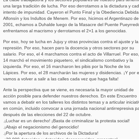
una larga tradición de lucha. Por eso derrotamos a la dictadura y ca
intento de impunidad. Cayeron el Punto Final y la Obediencia Debida
Alfonsín y los Indultos de Menem. Por eso, hicimos el Argentinazo de
2001, echamos a Duhalde luego de la Masacre del Puente Pueyrred
enfrentamos al macrismo y derrotamos el 2×1 a los genocidas.
Por eso, hoy se lucha en Jujuy y otras provincias contra el ajuste y la
represión. Por eso, hacen paro la docencia y otros sectores por su
salario. Por eso, el 4 marchamos contra el acto de Villarruel. Por eso,
14 marchó el movimiento piquetero, el sindicalismo combativo y la
izquierda. Por eso, el 16 marcharon les pibis por la Noche de los
Lápices. Por eso, el 28 marcharán las mujeres y disidencias. ¡Y por 
vamos a volver a salir a las calles cada vez que haga falta!
Ante la perspectiva que se viene, es necesaria la mayor unidad de
acción posible para defender nuestros derechos. En este Encuentro
vamos a debatir en los talleres los distintos temas y a articular iniciat
en común, incluido convocar a una jornada nacional antirrepresiva p
después de las elecciones del 22 de octubre.
.¡Luchar es un derecho! ¡Basta de criminalizar la protesta social!
.¡Abajo el negacionismo del genocidio!
.¡Por la apertura de los archivos de la Dictadura!