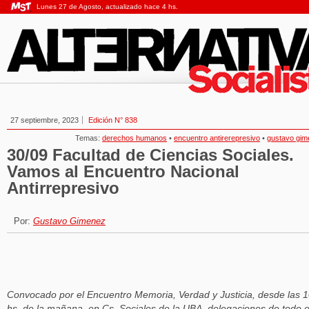
Lunes 27 de Agosto, actualizado hace 4 hs.
27 septiembre, 2023
Edición N° 838
Temas:
derechos humanos
•
encuentro antirerepresivo
•
gustavo gim
30/09 Facultad de Ciencias Sociales.
Vamos al Encuentro Nacional
Antirrepresivo
Por:
Gustavo Gimenez
Convocado por el Encuentro Memoria, Verdad y Justicia, desde las 
hs. de la mañana, en Cs. Sociales de la UBA, delegaciones de todo e