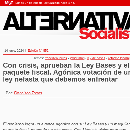
Lunes 27 de Agosto, actualizado hace 4 hs.
14 junio, 2024
Edición N° 852
Temas:
francisco torres
•
javier milei
•
ley de bases
•
reforma laboral
Con crisis, aprueban la Ley Bases y el
paquete fiscal. Agónica votación de u
ley nefasta que debemos enfrentar
Por:
Francisco Torres
El gobierno logra un avance agónico con su Ley Bases y un magulla
paquete fiscal, pagando un alto costo. Con Milei sin viajar para que