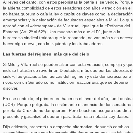
Al revés del canto, con estos peronistas la patria sí se vende. Porque
la abierta complicidad de estos senadores con años y tradición en el 
no había quorum o caía la ley o capítulos claves como la declaración
emergencias y la delegación de facultades especiales a Milei. Lo que
aprobó con el «desempate» de Villarruel, igual que la «Reforma del
Estado» (Art. 2º al 62º). Una muestra más que el PJ, junto a la
burocracia sindical traidora que le responde, no van más y es necesa
hacer algo nuevo, con la izquierda y los trabajadores.
Las fuerzas del régimen, más que del cielo
Si Milei y Villarruel se pueden alzar con esta votación, compleja y qu
incluso tratarán de revertir en Diputados, más que por las «fuerzas d
cielo», fue gracias a las fuerzas del régimen y esta democracia para 
ricos, con un Senado como institución reaccionaria que se debería
disolver.
En ese contexto, el primero en hacerles el favor del año, fue Louste
(UCR). Porque peligraba la sesión ante el anuncio de dos senadores
por Santa Cruz de no dar quorum. Pero Lousteau aseguró que diría
presente y garantizó el quorum para tratar esta nefasta Ley Bases.
Dijo criticarla, presentó un despacho alternativo, denunció cambios
«cosméticos», pero con hipocresía dijo dar quorum por «los jubilado