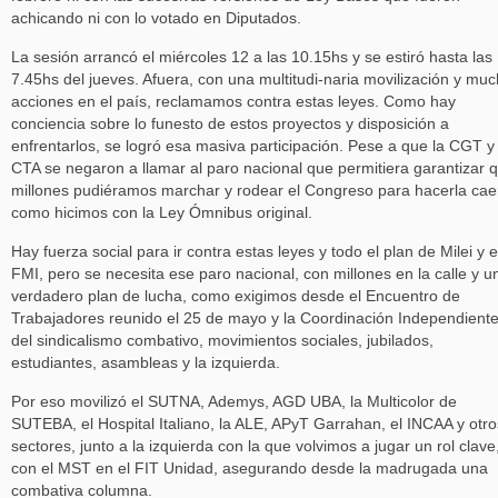
achicando ni con lo votado en Diputados.
La sesión arrancó el miércoles 12 a las 10.15hs y se estiró hasta las
7.45hs del jueves. Afuera, con una multitudi-naria movilización y mu
acciones en el país, reclamamos contra estas leyes. Como hay
conciencia sobre lo funesto de estos proyectos y disposición a
enfrentarlos, se logró esa masiva participación. Pese a que la CGT y 
CTA se negaron a llamar al paro nacional que permitiera garantizar 
millones pudiéramos marchar y rodear el Congreso para hacerla cae
como hicimos con la Ley Ómnibus original.
Hay fuerza social para ir contra estas leyes y todo el plan de Milei y e
FMI, pero se necesita ese paro nacional, con millones en la calle y u
verdadero plan de lucha, como exigimos desde el Encuentro de
Trabajadores reunido el 25 de mayo y la Coordinación Independient
del sindicalismo combativo, movimientos sociales, jubilados,
estudiantes, asambleas y la izquierda.
Por eso movilizó el SUTNA, Ademys, AGD UBA, la Multicolor de
SUTEBA, el Hospital Italiano, la ALE, APyT Garrahan, el INCAA y otro
sectores, junto a la izquierda con la que volvimos a jugar un rol clave
con el MST en el FIT Unidad, asegurando desde la madrugada una
combativa columna.