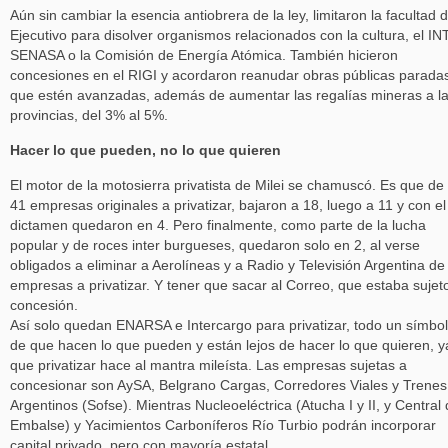
Aún sin cambiar la esencia antiobrera de la ley, limitaron la facultad d
Ejecutivo para disolver organismos relacionados con la cultura, el INT
SENASA o la Comisión de Energía Atómica. También hicieron
concesiones en el RIGI y acordaron reanudar obras públicas parada
que estén avanzadas, además de aumentar las regalías mineras a l
provincias, del 3% al 5%.
Hacer lo que pueden, no lo que quieren
El motor de la motosierra privatista de Milei se chamuscó. Es que de 
41 empresas originales a privatizar, bajaron a 18, luego a 11 y con el
dictamen quedaron en 4. Pero finalmente, como parte de la lucha
popular y de roces inter burgueses, quedaron solo en 2, al verse
obligados a eliminar a Aerolíneas y a Radio y Televisión Argentina de
empresas a privatizar. Y tener que sacar al Correo, que estaba sujet
concesión.
Así solo quedan ENARSA e Intercargo para privatizar, todo un símbo
de que hacen lo que pueden y están lejos de hacer lo que quieren, y
que privatizar hace al mantra mileísta. Las empresas sujetas a
concesionar son AySA, Belgrano Cargas, Corredores Viales y Trenes
Argentinos (Sofse). Mientras Nucleoeléctrica (Atucha I y II, y Central
Embalse) y Yacimientos Carboníferos Río Turbio podrán incorporar
capital privado, pero con mayoría estatal.