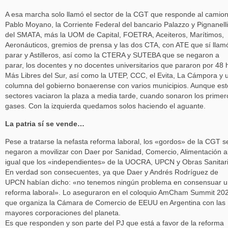
A esa marcha solo llamó el sector de la CGT que responde al camio
Pablo Moyano, la Corriente Federal del bancario Palazzo y Pignanelli
del SMATA, más la UOM de Capital, FOETRA, Aceiteros, Marítimos,
Aeronáuticos, gremios de prensa y las dos CTA, con ATE que sí llam
parar y Astilleros, así como la CTERA y SUTEBA que se negaron a
parar, los docentes y no docentes universitarios que pararon por 48 
Más Libres del Sur, así como la UTEP, CCC, el Evita, La Cámpora y 
columna del gobierno bonaerense con varios municipios. Aunque est
sectores vaciaron la plaza a media tarde, cuando sonaron los primer
gases. Con la izquierda quedamos solos haciendo el aguante.
La patria sí se vende…
Pese a tratarse la nefasta reforma laboral, los «gordos» de la CGT s
negaron a movilizar con Daer por Sanidad, Comercio, Alimentación a
igual que los «independientes» de la UOCRA, UPCN y Obras Sanitari
En verdad son consecuentes, ya que Daer y Andrés Rodríguez de
UPCN habían dicho: «no tenemos ningún problema en consensuar 
reforma laboral». Lo aseguraron en el coloquio AmCham Summit 20
que organiza la Cámara de Comercio de EEUU en Argentina con las
mayores corporaciones del planeta.
Es que responden y son parte del PJ que está a favor de la reforma