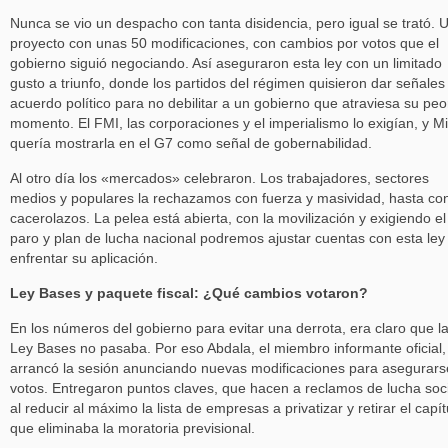
Nunca se vio un despacho con tanta disidencia, pero igual se trató. 
proyecto con unas 50 modificaciones, con cambios por votos que el
gobierno siguió negociando. Así aseguraron esta ley con un limitado
gusto a triunfo, donde los partidos del régimen quisieron dar señales
acuerdo político para no debilitar a un gobierno que atraviesa su peo
momento. El FMI, las corporaciones y el imperialismo lo exigían, y Mi
quería mostrarla en el G7 como señal de gobernabilidad.
Al otro día los «mercados» celebraron. Los trabajadores, sectores
medios y populares la rechazamos con fuerza y masividad, hasta co
cacerolazos. La pelea está abierta, con la movilización y exigiendo el
paro y plan de lucha nacional podremos ajustar cuentas con esta ley
enfrentar su aplicación.
Ley Bases y paquete fiscal: ¿Qué cambios votaron?
En los números del gobierno para evitar una derrota, era claro que l
Ley Bases no pasaba. Por eso Abdala, el miembro informante oficial,
arrancó la sesión anunciando nuevas modificaciones para asegurars
votos. Entregaron puntos claves, que hacen a reclamos de lucha soci
al reducir al máximo la lista de empresas a privatizar y retirar el capít
que eliminaba la moratoria previsional.