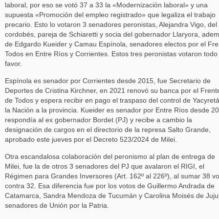
laboral, por eso se votó 37 a 33 la «Modernización laboral» y una
supuesta «Promoción del empleo registrado» que legaliza el trabajo
precario. Esto lo votaron 3 senadores peronistas, Alejandra Vigo, del
cordobés, pareja de Schiaretti y socia del gobernador Llaryora, ade
de Edgardo Kueider y Camau Espínola, senadores electos por el Fre
Todos en Entre Ríos y Corrientes. Estos tres peronistas votaron todo
favor.
Espínola es senador por Corrientes desde 2015, fue Secretario de
Deportes de Cristina Kirchner, en 2021 renovó su banca por el Frent
de Todos y espera recibir en pago el traspaso del control de Yacyret
la Nación a la provincia. Kueider es senador por Entre Ríos desde 2
respondía al ex gobernador Bordet (PJ) y recibe a cambio la
designación de cargos en el directorio de la represa Salto Grande,
aprobado este jueves por el Decreto 523/2024 de Milei.
Otra escandalosa colaboración del peronismo al plan de entrega de
Milei, fue la de otros 3 senadores del PJ que avalaron el RIGI, el
Régimen para Grandes Inversores (Art. 162º al 226º), al sumar 38 v
contra 32. Esa diferencia fue por los votos de Guillermo Andrada de
Catamarca, Sandra Mendoza de Tucumán y Carolina Moisés de Juju
senadores de Unión por la Patria.