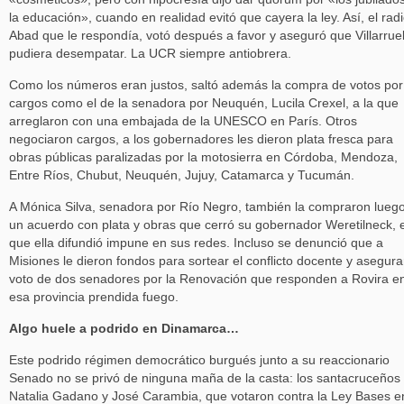
la educación», cuando en realidad evitó que cayera la ley. Así, el radi
Abad que le respondía, votó después a favor y aseguró que Villarrue
pudiera desempatar. La UCR siempre antiobrera.
Como los números eran justos, saltó además la compra de votos por
cargos como el de la senadora por Neuquén, Lucila Crexel, a la que
arreglaron con una embajada de la UNESCO en París. Otros
negociaron cargos, a los gobernadores les dieron plata fresca para
obras públicas paralizadas por la motosierra en Córdoba, Mendoza,
Entre Ríos, Chubut, Neuquén, Jujuy, Catamarca y Tucumán.
A Mónica Silva, senadora por Río Negro, también la compraron lueg
un acuerdo con plata y obras que cerró su gobernador Weretilneck, e
que ella difundió impune en sus redes. Incluso se denunció que a
Misiones le dieron fondos para sortear el conflicto docente y asegura
voto de dos senadores por la Renovación que responden a Rovira e
esa provincia prendida fuego.
Algo huele a podrido en Dinamarca…
Este podrido régimen democrático burgués junto a su reaccionario
Senado no se privó de ninguna maña de la casta: los santacruceños
Natalia Gadano y José Carambia, que votaron contra la Ley Bases e