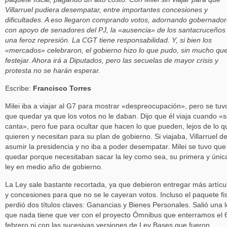
Villarruel pudiera desempatar, entre importantes concesiones y
dificultades. A eso llegaron comprando votos, adornando gobernador
con apoyo de senadores del PJ, la «ausencia» de los santacruceños
una feroz represión. La CGT tiene responsabilidad. Y, si bien los
«mercados» celebraron, el gobierno hizo lo que pudo, sin mucho qu
festejar. Ahora irá a Diputados, pero las secuelas de mayor crisis y
protesta no se harán esperar.
Escribe:
Francisco Torres
Milei iba a viajar al G7 para mostrar «despreocupación», pero se tuv
que quedar ya que los votos no le daban. Dijo que él viaja cuando «s
canta», pero fue para ocultar que hacen lo que pueden, lejos de lo q
quieren y necesitan para su plan de gobierno. Si viajaba, Villarruel d
asumir la presidencia y no iba a poder desempatar. Milei se tuvo que
quedar porque necesitaban sacar la ley como sea, su primera y únic
ley en medio año de gobierno.
La Ley sale bastante recortada, ya que debieron entregar más artícu
y concesiones para que no se le cayeran votos. Incluso el paquete fi
perdió dos títulos claves: Ganancias y Bienes Personales. Salió una 
que nada tiene que ver con el proyecto Ómnibus que enterramos el 
febrero ni con las sucesivas versiones de Ley Bases que fueron