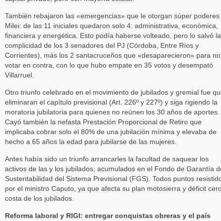
También rebajaron las «emergencias» que le otorgan súper poderes
Milei: de las 11 iniciales quedaron solo 4: administrativa, económica,
financiera y energética. Esto podía haberse volteado, pero lo salvó la
complicidad de los 3 senadores del PJ (Córdoba, Entre Ríos y
Corrientes), más los 2 santacruceños que «desaparecieron» para no
votar en contra, con lo que hubo empate en 35 votos y desempató
Villarruel.
Otro triunfo celebrado en el movimiento de jubilados y gremial fue q
eliminaran el capítulo previsional (Art. 226º y 227º) y siga rigiendo la
moratoria jubilatoria para quienes no reúnen los 30 años de aportes.
Cayó también la nefasta Prestación Proporcional de Retiro que
implicaba cobrar solo el 80% de una jubilación mínima y elevaba de
hecho a 65 años la edad para jubilarse de las mujeres.
Antes había sido un triunfo arrancarles la facultad de saquear los
activos de las y los jubilados, acumulados en el Fondo de Garantía d
Sustentabilidad del Sistema Previsional (FGS). Todos puntos resistid
por el ministro Caputo, ya que afecta su plan motosierra y déficit cero
costa de los jubilados.
Reforma laboral y RIGI: entregar conquistas obreras y el país