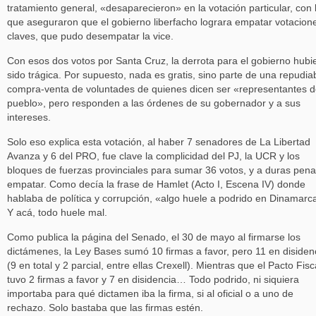
tratamiento general, «desaparecieron» en la votación particular, con 
que aseguraron que el gobierno liberfacho lograra empatar votacion
claves, que pudo desempatar la vice.
Con esos dos votos por Santa Cruz, la derrota para el gobierno hubi
sido trágica. Por supuesto, nada es gratis, sino parte de una repudia
compra-venta de voluntades de quienes dicen ser «representantes d
pueblo», pero responden a las órdenes de su gobernador y a sus
intereses.
Solo eso explica esta votación, al haber 7 senadores de La Libertad
Avanza y 6 del PRO, fue clave la complicidad del PJ, la UCR y los
bloques de fuerzas provinciales para sumar 36 votos, y a duras pena
empatar. Como decía la frase de Hamlet (Acto I, Escena IV) donde
hablaba de política y corrupción, «algo huele a podrido en Dinamarc
Y acá, todo huele mal.
Como publica la página del Senado, el 30 de mayo al firmarse los
dictámenes, la Ley Bases sumó 10 firmas a favor, pero 11 en disiden
(9 en total y 2 parcial, entre ellas Crexell). Mientras que el Pacto Fisc
tuvo 2 firmas a favor y 7 en disidencia… Todo podrido, ni siquiera
importaba para qué dictamen iba la firma, si al oficial o a uno de
rechazo. Solo bastaba que las firmas estén.