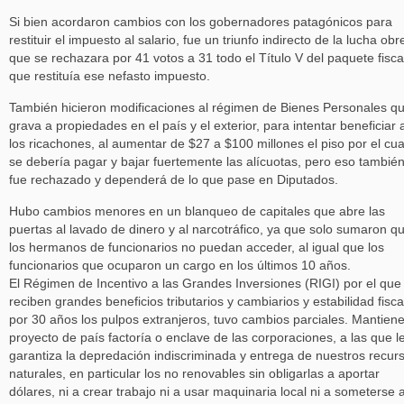
Si bien acordaron cambios con los gobernadores patagónicos para
restituir el impuesto al salario, fue un triunfo indirecto de la lucha obr
que se rechazara por 41 votos a 31 todo el Título V del paquete fisca
que restituía ese nefasto impuesto.
También hicieron modificaciones al régimen de Bienes Personales q
grava a propiedades en el país y el exterior, para intentar beneficiar 
los ricachones, al aumentar de $27 a $100 millones el piso por el cua
se debería pagar y bajar fuertemente las alícuotas, pero eso tambié
fue rechazado y dependerá de lo que pase en Diputados.
Hubo cambios menores en un blanqueo de capitales que abre las
puertas al lavado de dinero y al narcotráfico, ya que solo sumaron q
los hermanos de funcionarios no puedan acceder, al igual que los
funcionarios que ocuparon un cargo en los últimos 10 años.
El Régimen de Incentivo a las Grandes Inversiones (RIGI) por el que
reciben grandes beneficios tributarios y cambiarios y estabilidad fisca
por 30 años los pulpos extranjeros, tuvo cambios parciales. Mantiene
proyecto de país factoría o enclave de las corporaciones, a las que l
garantiza la depredación indiscriminada y entrega de nuestros recur
naturales, en particular los no renovables sin obligarlas a aportar
dólares, ni a crear trabajo ni a usar maquinaria local ni a someterse 