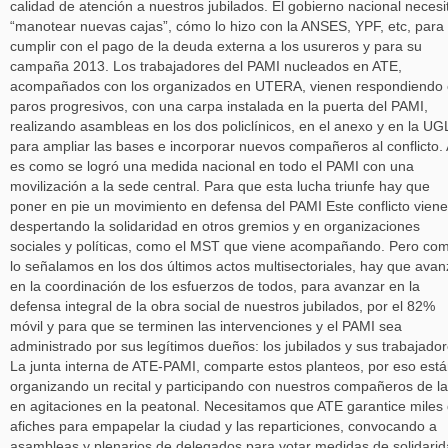
calidad de atención a nuestros jubilados. El gobierno nacional necesi
“manotear nuevas cajas”, cómo lo hizo con la ANSES, YPF, etc, para
cumplir con el pago de la deuda externa a los usureros y para su
campaña 2013. Los trabajadores del PAMI nucleados en ATE,
acompañados con los organizados en UTERA, vienen respondiendo
paros progresivos, con una carpa instalada en la puerta del PAMI,
realizando asambleas en los dos policlínicos, en el anexo y en la UG
para ampliar las bases e incorporar nuevos compañeros al conflicto. 
es como se logró una medida nacional en todo el PAMI con una
movilización a la sede central. Para que esta lucha triunfe hay que
poner en pie un movimiento en defensa del PAMI Este conflicto viene
despertando la solidaridad en otros gremios y en organizaciones
sociales y políticas, como el MST que viene acompañando. Pero co
lo señalamos en los dos últimos actos multisectoriales, hay que avan
en la coordinación de los esfuerzos de todos, para avanzar en la
defensa integral de la obra social de nuestros jubilados, por el 82%
móvil y para que se terminen las intervenciones y el PAMI sea
administrado por sus legítimos dueños: los jubilados y sus trabajador
La junta interna de ATE-PAMI, comparte estos planteos, por eso est
organizando un recital y participando con nuestros compañeros de l
en agitaciones en la peatonal. Necesitamos que ATE garantice miles
afiches para empapelar la ciudad y las reparticiones, convocando a
asambleas y plenarios de delegados para votar medidas de solidari