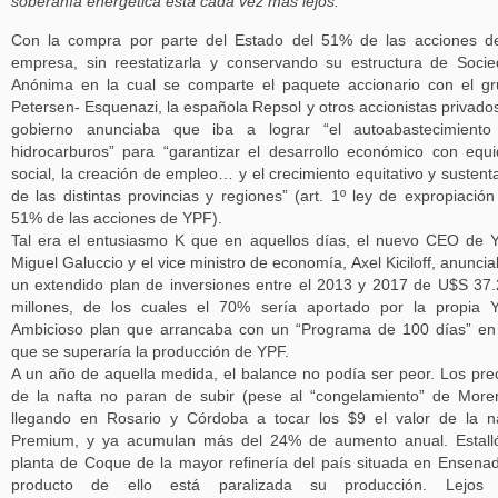
soberanía energética está cada vez más lejos.
Con la compra por parte del Estado del 51% de las acciones d
empresa, sin reestatizarla y conservando su estructura de Soci
Anónima en la cual se comparte el paquete accionario con el g
Petersen- Esquenazi, la española Repsol y otros accionistas privados
gobierno anunciaba que iba a lograr “el autoabastecimiento
hidrocarburos” para “garantizar el desarrollo económico con equ
social, la creación de empleo… y el crecimiento equitativo y sustent
de las distintas provincias y regiones” (art. 1º ley de expropiación
51% de las acciones de YPF).
Tal era el entusiasmo K que en aquellos días, el nuevo CEO de 
Miguel Galuccio y el vice ministro de economía, Axel Kiciloff, anunci
un extendido plan de inversiones entre el 2013 y 2017 de U$S 37
millones, de los cuales el 70% sería aportado por la propia 
Ambicioso plan que arrancaba con un “Programa de 100 días” en
que se superaría la producción de YPF.
A un año de aquella medida, el balance no podía ser peor. Los pre
de la nafta no paran de subir (pese al “congelamiento” de More
llegando en Rosario y Córdoba a tocar los $9 el valor de la n
Premium, y ya acumulan más del 24% de aumento anual. Estall
planta de Coque de la mayor refinería del país situada en Ensena
producto de ello está paralizada su producción. Lejos 