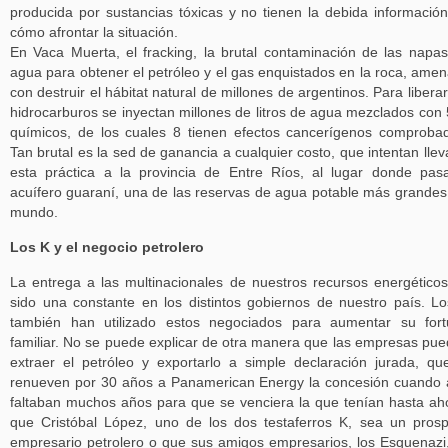
producida por sustancias tóxicas y no tienen la debida informació
cómo afrontar la situación.
En Vaca Muerta, el fracking, la brutal contaminación de las napa
agua para obtener el petróleo y el gas enquistados en la roca, ame
con destruir el hábitat natural de millones de argentinos. Para liberar
hidrocarburos se inyectan millones de litros de agua mezclados con
químicos, de los cuales 8 tienen efectos cancerígenos comproba
Tan brutal es la sed de ganancia a cualquier costo, que intentan llev
esta práctica a la provincia de Entre Ríos, al lugar donde pas
acuífero guaraní, una de las reservas de agua potable más grandes
mundo.
Los K y el negocio petrolero
La entrega a las multinacionales de nuestros recursos energético
sido una constante en los distintos gobiernos de nuestro país. L
también han utilizado estos negociados para aumentar su for
familiar. No se puede explicar de otra manera que las empresas pu
extraer el petróleo y exportarlo a simple declaración jurada, qu
renueven por 30 años a Panamerican Energy la concesión cuando
faltaban muchos años para que se venciera la que tenían hasta ah
que Cristóbal López, uno de los dos testaferros K, sea un pros
empresario petrolero o que sus amigos empresarios, los Esquenazi