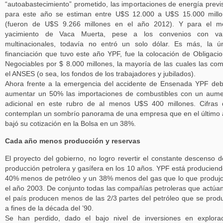
“autoabastecimiento” prometido, las importaciones de energía previ
para este año se estiman entre U$S 12.000 a U$S 15.000 mill
(fueron de U$S 9.266 millones en el año 2012). Y para el m
yacimiento de Vaca Muerta, pese a los convenios con var
multinacionales, todavía no entró un solo dólar. Es más, la ú
financiación que tuvo este año YPF, fue la colocación de Obligaci
Negociables por $ 8.000 millones, la mayoría de las cuales las co
el ANSES (o sea, los fondos de los trabajadores y jubilados).
Ahora frente a la emergencia del accidente de Ensenada YPF de
aumentar un 50% las importaciones de combustibles con un aum
adicional en este rubro de al menos U$S 400 millones. Cifras
contemplan un sombrío panorama de una empresa que en el último
bajó su cotización en la Bolsa en un 38%.
Cada año menos producción y reservas
El proyecto del gobierno, no logro revertir el constante descenso d
producción petrolera y gasífera en los 10 años. YPF está produciend
40% menos de petróleo y un 38% menos del gas que lo que produj
el año 2003. De conjunto todas las compañías petroleras que actúa
el país producen menos de las 2/3 partes del petróleo que se prod
a fines de la década del ’90.
Se han perdido, dado el bajo nivel de inversiones en explora