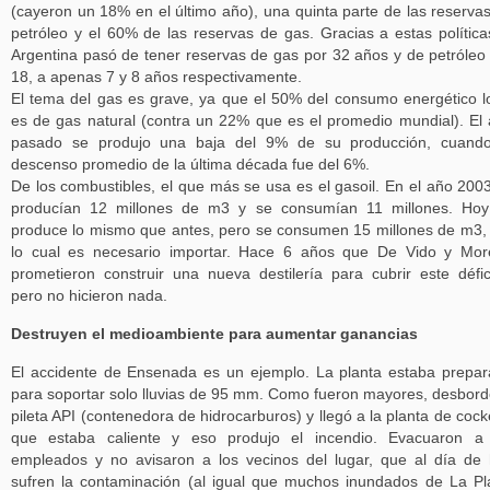
(cayeron un 18% en el último año), una quinta parte de las reserva
petróleo y el 60% de las reservas de gas. Gracias a estas política
Argentina pasó de tener reservas de gas por 32 años y de petróleo
18, a apenas 7 y 8 años respectivamente.
El tema del gas es grave, ya que el 50% del consumo energético l
es de gas natural (contra un 22% que es el promedio mundial). El
pasado se produjo una baja del 9% de su producción, cuando
descenso promedio de la última década fue del 6%.
De los combustibles, el que más se usa es el gasoil. En el año 200
producían 12 millones de m3 y se consumían 11 millones. Hoy
produce lo mismo que antes, pero se consumen 15 millones de m3,
lo cual es necesario importar. Hace 6 años que De Vido y Mo
prometieron construir una nueva destilería para cubrir este défi
pero no hicieron nada.
Destruyen el medioambiente para aumentar ganancias
El accidente de Ensenada es un ejemplo. La planta estaba prepa
para soportar solo lluvias de 95 mm. Como fueron mayores, desbord
pileta API (contenedora de hidrocarburos) y llegó a la planta de cock
que estaba caliente y eso produjo el incendio. Evacuaron a 
empleados y no avisaron a los vecinos del lugar, que al día de
sufren la contaminación (al igual que muchos inundados de La Pl