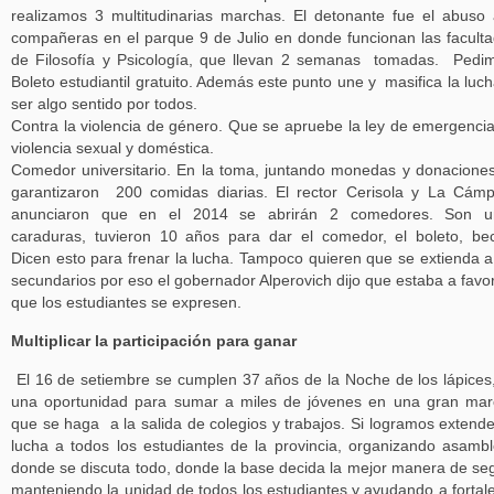
realizamos 3 multitudinarias marchas. El detonante fue el abuso
compañeras en el parque 9 de Julio en donde funcionan las facult
de Filosofía y Psicología, que llevan 2 semanas tomadas. Pedi
Boleto estudiantil gratuito. Además este punto une y masifica la luch
ser algo sentido por todos.
Contra la violencia de género. Que se apruebe la ley de emergenci
violencia sexual y doméstica.
Comedor universitario. En la toma, juntando monedas y donacione
garantizaron 200 comidas diarias. El rector Cerisola y La Cám
anunciaron que en el 2014 se abrirán 2 comedores. Son u
caraduras, tuvieron 10 años para dar el comedor, el boleto, be
Dicen esto para frenar la lucha. Tampoco quieren que se extienda a
secundarios por eso el gobernador Alperovich dijo que estaba a favo
que los estudiantes se expresen.
Multiplicar la participación para ganar
El 16 de setiembre se cumplen 37 años de la Noche de los lápices
una oportunidad para sumar a miles de jóvenes en una gran ma
que se haga a la salida de colegios y trabajos. Si logramos extende
lucha a todos los estudiantes de la provincia, organizando asamb
donde se discuta todo, donde la base decida la mejor manera de seg
manteniendo la unidad de todos los estudiantes y ayudando a fortal