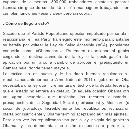
cupones de alimentos. 800.000 trabajadores estatales pasaro
licencia sin goce de sueldo. Un millón más siguen trabajando, po
cumplen funciones «esenciales» pero sin cobrar.
¿Cómo se llegó a esto?
Sucede que el Partido Republicano opositor, impulsado por su ala
reaccionaria, el Tea Party, ha elegido este momento para plantars
su batalla por voltear la Ley de Salud Accesible (ACA), popularm
conocida como «Obamacare». Pretenden extorsionar al gobier
exigiendo el desfinanciamiento de la ley o la postergación d
aplicación por un año, a cambio de aprobar el presupuesto e
Cámara baja, donde tienen mayoría.
La táctica no es nueva y le ha dado buenos resultados a 
republicanos anteriormente. A mediados de 2011 el gobierno de O
necesitaba una ley que incrementara el techo de la deuda federal 
que el estado no entrara en default. En aquella ocasión Obama ofr
un «gran acuerdo» que triplicaba los recortes ajustando 
presupuestos de la Seguridad Social (jubilaciones) y Medicare (
social de jubilados). Increíblemente los republicanos rechazaro
oferta por insuficiente y Obama terminó aceptando aún más ajustes.
Pero esta vez los republicanos van por la ley insignia del gobiern
Obama, y los demócratas no están dispuestos a perder la 