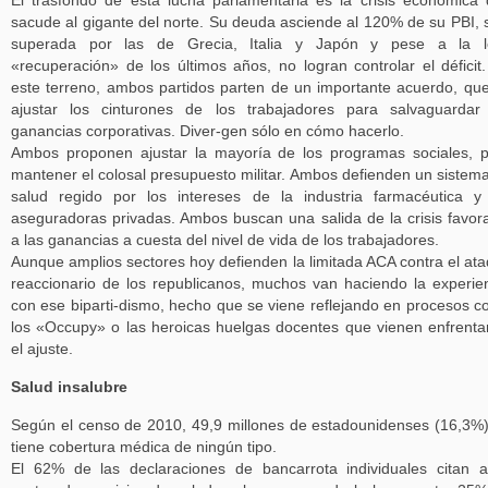
El trasfondo de esta lucha parlamentaria es la crisis económica
sacude al gigante del norte. Su deuda asciende al 120% de su PBI, 
superada por las de Grecia, Italia y Japón y pese a la l
«recuperación» de los últimos años, no logran controlar el déficit
este terreno, ambos partidos parten de un importante acuerdo, qu
ajustar los cinturones de los trabajadores para salvaguardar
ganancias corporativas. Diver-gen sólo en cómo hacerlo.
Ambos proponen ajustar la mayoría de los programas sociales, 
mantener el colosal presupuesto militar. Ambos defienden un sistem
salud regido por los intereses de la industria farmacéutica y
aseguradoras privadas. Ambos buscan una salida de la crisis favor
a las ganancias a cuesta del nivel de vida de los trabajadores.
Aunque amplios sectores hoy defienden la limitada ACA contra el at
reaccionario de los republicanos, muchos van haciendo la experie
con ese biparti-dismo, hecho que se viene reflejando en procesos 
los «Occupy» o las heroicas huelgas docentes que vienen enfrent
el ajuste.
Salud insalubre
Según el censo de 2010, 49,9 millones de estadounidenses (16,3%
tiene cobertura médica de ningún tipo.
El 62% de las declaraciones de bancarrota individuales citan a