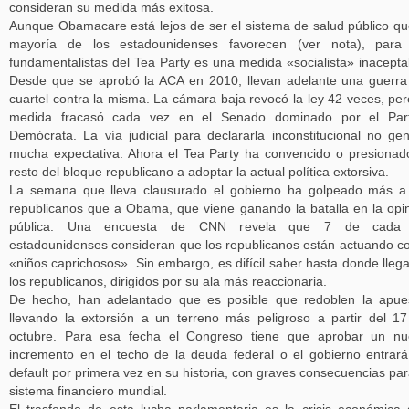
consideran su medida más exitosa.
Aunque Obamacare está lejos de ser el sistema de salud público qu
mayoría de los estadounidenses favorecen (ver nota), para 
fundamentalistas del Tea Party es una medida «socialista» inacepta
Desde que se aprobó la ACA en 2010, llevan adelante una guerra
cuartel contra la misma. La cámara baja revocó la ley 42 veces, per
medida fracasó cada vez en el Senado dominado por el Part
Demócrata. La vía judicial para declararla inconstitucional no ge
mucha expectativa. Ahora el Tea Party ha convencido o presionad
resto del bloque republicano a adoptar la actual política extorsiva.
La semana que lleva clausurado el gobierno ha golpeado más a
republicanos que a Obama, que viene ganando la batalla en la opi
pública. Una encuesta de CNN revela que 7 de cada
estadounidenses consideran que los republicanos están actuando 
«niños caprichosos». Sin embargo, es difícil saber hasta donde lleg
los republicanos, dirigidos por su ala más reaccionaria.
De hecho, han adelantado que es posible que redoblen la apue
llevando la extorsión a un terreno más peligroso a partir del 1
octubre. Para esa fecha el Congreso tiene que aprobar un nu
incremento en el techo de la deuda federal o el gobierno entrar
default por primera vez en su historia, con graves consecuencias par
sistema financiero mundial.