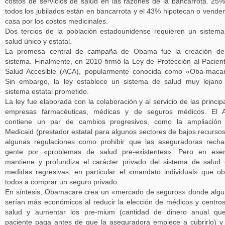
costos de servicios de salud en las razones de la bancarrota. 25
todos los jubilados están en bancarrota y el 43% hipotecan o vende
casa por los costos medicinales.
Dos tercios de la población estadounidense requieren un sistem
salud único y estatal.
La promesa central de campaña de Obama fue la creación de 
sistema. Finalmente, en 2010 firmó la Ley de Protección al Pacien
Salud Accesible (ACA), popularmente conocida como «Oba-maca
Sin embargo, la ley establece un sistema de salud muy lejano
sistema estatal prometido.
La ley fue elaborada con la colaboración y al servicio de las princip
empresas farmacéuticas, médicas y de seguros médicos. El 
contiene un par de cambios progresivos, como la ampliación 
Medicaid (prestador estatal para algunos sectores de bajos recursos
algunas regulaciones como prohibir que las aseguradoras rech
gente por «problemas de salud pre-existentes». Pero en esen
mantiene y profundiza el carácter privado del sistema de salud
medidas regresivas, en particular el «mandato individual» que ob
todos a comprar un seguro privado.
En síntesis, Obamacare crea un «mercado de seguros» donde alg
serían más económicos al reducir la elección de médicos y centro
salud y aumentar los pre-mium (cantidad de dinero anual que
paciente paga antes de que la aseguradora empiece a cubrirlo) y