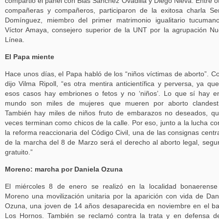
compartió el panel con Blas Sánchez Ovadilla y Diego Nieva. Entre o
compañeras y compañeros, participaron de la exitosa charla Se
Domínguez, miembro del primer matrimonio igualitario tucuman
Víctor Amaya, consejero superior de la UNT por la agrupación N
Línea.
El Papa miente
Hace unos días, el Papa habló de los “niños víctimas de aborto”. 
dijo Vilma Ripoll, “es otra mentira anticientífica y perversa, ya qu
esos casos hay embriones o fetos y no ‘niños’. Lo que sí hay e
mundo son miles de mujeres que mueren por aborto clandesti
También hay miles de niños fruto de embarazos no deseados, q
veces terminan como chicos de la calle. Por eso, junto a la lucha co
la reforma reaccionaria del Código Civil, una de las consignas centr
de la marcha del 8 de Marzo será el derecho al aborto legal, segu
gratuito.”
Moreno: marcha por Daniela Ozuna
El miércoles 8 de enero se realizó en la localidad bonaerens
Moreno una movilización unitaria por la aparición con vida de Dan
Ozuna, una joven de 14 años desaparecida en noviembre en el ba
Los Hornos. También se reclamó contra la trata y en defensa d