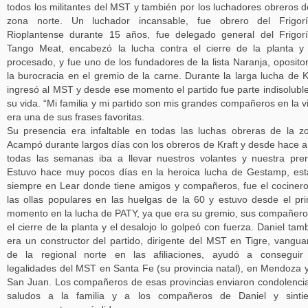
todos los militantes del MST y también por los luchadores obreros d
zona norte. Un luchador incansable, fue obrero del Frigoríf
Rioplantense durante 15 años, fue delegado general del Frigorí
Tango Meat, encabezó la lucha contra el cierre de la planta y
procesado, y fue uno de los fundadores de la lista Naranja, oposito
la burocracia en el gremio de la carne. Durante la larga lucha de K
ingresó al MST y desde ese momento el partido fue parte indisolubl
su vida. “Mi familia y mi partido son mis grandes compañeros en la v
era una de sus frases favoritas.
Su presencia era infaltable en todas las luchas obreras de la z
Acampó durante largos días con los obreros de Kraft y desde hace 
todas las semanas iba a llevar nuestros volantes y nuestra pre
Estuvo hace muy pocos días en la heroica lucha de Gestamp, es
siempre en Lear donde tiene amigos y compañeros, fue el cociner
las ollas populares en las huelgas de la 60 y estuvo desde el pr
momento en la lucha de PATY, ya que era su gremio, sus compañero
el cierre de la planta y el desalojo lo golpeó con fuerza. Daniel tam
era un constructor del partido, dirigente del MST en Tigre, vangua
de la regional norte en las afiliaciones, ayudó a conseguir
legalidades del MST en Santa Fe (su provincia natal), en Mendoza 
San Juan. Los compañeros de esas provincias enviaron condolenci
saludos a la familia y a los compañeros de Daniel y sintie