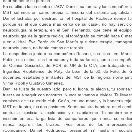
enormemente su pérdida.
En su última lucha contra el ACV, Daniel, su familia y los compañeros
MST sufrimos en carne propia la miseria del sistema capitalista
Daniel luchaba por destruir. En el hospital de Pacheco donde f
porque es el que queda más cerca de su casa-, no hay servici
neurocirugía ni terapia, en el San Fernando, que tiene el equip
neurocirugía de la quinta región, el tomógrafo se rompió hace 6 me
y en el Htal. Eva Perón de San Martín que tiene terapia, tomógra
neurocirujanos, no había camas de terapia.
Lo despedimos junto a su compañera Rosario, sus hijos Leo, Marie
Pablo, sus nietos, sus hermanos y toda su familia, junto a compañ
de Opinión Socialista, del PCR, de UP, de la CTA, con trabajadores
frigorífico Rioplatense, de Paty, de Lear, de la 60, de Fate, de Kr
docentes, estatales y militantes del MST de la regional norte jun
Vilma Ripoll y Gustavo Giménez.
Dani, te fuiste de nuestro lado, pero tu lucha, tu alegría, tu sonrisa 
fuerza va a seguir con nosotros. Nunca te vamos a olvidar. Te llevast
camiseta de tu querido club, Colón, en una mano, y la bandera roja
MST en la otra, tus dos pasiones. Serás nuestra bandera en el com
contra la injusticia, la explotación y el capitalismo. Tu nombre se 
inscribir en esa larga lista de compañeros que nunca se rindie
nunca bajaron los brazos. ¡Vos eras de los imprescindible
¡Compañero Daniel Rodríguez, presente! ¡Y hasta el sociali