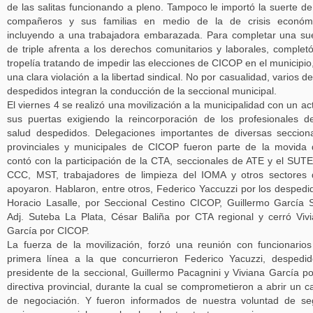
de las salitas funcionando a pleno. Tampoco le importó la suerte de
compañeros y sus familias en medio de la de crisis económi
incluyendo a una trabajadora embarazada. Para completar una su
de triple afrenta a los derechos comunitarios y laborales, complet
tropelía tratando de impedir las elecciones de CICOP en el municipio
una clara violación a la libertad sindical. No por casualidad, varios de
despedidos integran la conducción de la seccional municipal.
El viernes 4 se realizó una movilización a la municipalidad con un ac
sus puertas exigiendo la reincorporación de los profesionales d
salud despedidos. Delegaciones importantes de diversas seccion
provinciales y municipales de CICOP fueron parte de la movida
contó con la participación de la CTA, seccionales de ATE y el SUT
CCC, MST, trabajadores de limpieza del IOMA y otros sectores
apoyaron. Hablaron, entre otros, Federico Yaccuzzi por los despedi
Horacio Lasalle, por Seccional Cestino CICOP, Guillermo García 
Adj. Suteba La Plata, César Baliña por CTA regional y cerró Viv
García por CICOP.
La fuerza de la movilización, forzó una reunión con funcionario
primera línea a la que concurrieron Federico Yacuzzi, despedi
presidente de la seccional, Guillermo Pacagnini y Viviana García po
directiva provincial, durante la cual se comprometieron a abrir un c
de negociación. Y fueron informados de nuestra voluntad de se