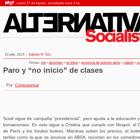
Lunes 27 de Agosto, actualizado hace 4 hs.
10 julio, 2014
Edición N° 621
Temas:
cta
•
docentes
•
no inicio
•
provincia de buenos aires
•
salario
•
su
Paro y “no inicio” de clases
Por:
Corresponsal
Scioli sigue de campaña “presidencial”, pero ajusta a la educación y
bonaerenses. En esto sigue a Cristina que cumple con Respol, el 
de París y los fondos buitres. Mientras suben los precios, el bole
tarifas como la que se anuncia en ABSA, recortan en los comedor