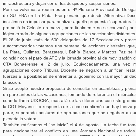
infraestructura y dejan correr los despidos y suspensiones.
Por eso volvimos a reunirnos en el 4º Plenario Provincial de Deleg
de SUTEBA en La Plata. Ese plenario que desde Alternativa Doc
insistimos en impulsar para analizar aquella propuesta “superadora”
prometió la Celeste en marzo, pero finalmente no se convocó por
lógica errada de algunas agrupaciones de las seccionales disidentes
El 26 de junio, más de 600 delegados de 17 Seccionales y proc
autoconvocados votamos una semana de acciones distritales que
La Plata, Quilmes, Berazategui, Bahía Blanca y Marcos Paz se 
coincidir con el paro de ATE y la jornada provincial de movilización d
CTA Bonaerense el 2 de julio. Equivocadamente, una vez m
agrupaciones como Tribuna Docente se negaron a unificar, rest
fuerzas a la posibilidad de enfrentar al gobierno con la mayor unida
la acción.
Sí se aceptó nuestro propuesta de consultar en asambleas y plena
un paro antes de las vacaciones, tomando de referencia el miércole
cuando llama UDOCBA, más allá de las diferencias con este gremi
la CGT Moyano. La respuesta de la base confirmó que hay fuerza 
parar, superando posturas de agrupaciones que se negaban a qu
plenario lo votara.
También ratificamos el “no inicio” el 4 de agosto. La fecha fue to
para nacionalizar el conflicto en una Jornada Nacional de todos