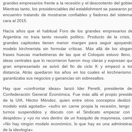
grandes empresarios frente a la recesión y el descontento del gobie
Mientras tanto, los presidenciables del establishment se pasearon po
encuentro tratando de mostrarse confiables y fiadores del sistem
cara al 2015.
Hacía años que el habitual Foro de los grandes empresarios d
Argentina no traía tanto revuelo político. Producto de la crisis,
grandes capitostes tienen menor margen para seguir apoyando
modelo kirchnerista sin formular críticas. Más allá de los sloga
frases huecas marketineras de las que el Coloquio estuvo lleno,
ideas centrales que lo recorrieron fueron muy claras y expresan qu
gran empresariado se avivó del fin de ciclo K y empezó a to
distancia. Atrás quedaron los años en los cuales el kirchnerismo
garantizaba sus negocios y ganancias sin sobresaltos.
Hay que «confrontar ideas» lanzó Ider Peretti, presidente d
Confederación General Económica. Fue más allá el propio presid
de la UIA, Héctor Méndez, quien entre otros conceptos deslizó
modelo está agotado» «sufro en carne propia la recesión, tengo
turnos suspendidos y discuto con el Sindicato empezar con 
despidos» y «yo no vivo dentro de un frasquito de mayonesa, cam
«No hay ningún modelo económico, lo que hay es una administra
de la ideología».