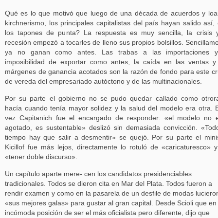
Qué es lo que motivó que luego de una década de acuerdos y loa
kirchnerismo, los principales capitalistas del país hayan salido así,
los tapones de punta? La respuesta es muy sencilla, la crisis 
recesión empezó a tocarles de lleno sus propios bolsillos. Sencillam
ya no ganan como antes. Las trabas a las importaciones y
imposibilidad de exportar como antes, la caída en las ventas y
márgenes de ganancia acotados son la razón de fondo para este c
de vereda del empresariado autóctono y de las multinacionales.
Por su parte el gobierno no se pudo quedar callado como otror
hacía cuando tenía mayor solidez y la salud del modelo era otra. 
vez Capitanich fue el encargado de responder: «el modelo no 
agotado, es sustentable» deslizó sin demasiada convicción. «Tod
tiempo hay que salir a desmentir» se quejó. Por su parte el mini
Kicillof fue más lejos, directamente lo rotuló de «caricaturesco» 
«tener doble discurso».
Un capítulo aparte mere- cen los candidatos presidenciables
tradicionales. Todos se dieron cita en Mar del Plata. Todos fueron a
rendir examen y como en la pasarela de un desfile de modas luciero
«sus mejores galas» para gustar al gran capital. Desde Scioli que en
incómoda posición de ser el más oficialista pero diferente, dijo que