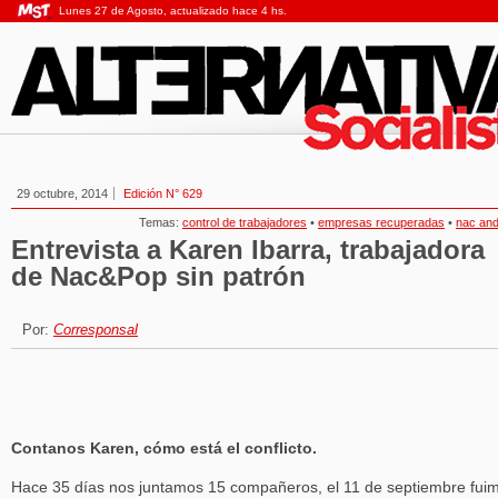
Lunes 27 de Agosto, actualizado hace 4 hs.
29 octubre, 2014
Edición N° 629
Temas:
control de trabajadores
•
empresas recuperadas
•
nac an
Entrevista a Karen Ibarra, trabajadora
de Nac&Pop sin patrón
Por:
Corresponsal
Contanos Karen, cómo está el conflicto.
Hace 35 días nos juntamos 15 compañeros, el 11 de septiembre fui