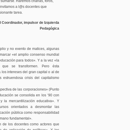
 sumarse. Haremos charlas, foros,
 Invitamos a l@s docentes que
sionante tarea.
l Coordinador, impulsor de Izquierda
Pedagógica
plio y no exento de matices, algunas
e marcar «el amplio consenso mundial
educación para todos». Y a la vez «la
a que se transformen. Pero ésta
los intereses del gran capital o al de
estruendosa crisis del capitalismo
spectiva de las corporaciones» (Punto
ducación se consolida en los ‘90 con
 y la mercantilización educativa». Y
ursos orientados a desmontar las
ucación pública como responsabilidad
umano fundamental».
ión de los docentes como actores que