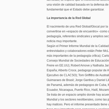
una visión de calidad basada en la defensa 
fundamental que el Estado debe garantizar.
La importancia de la Red Global
El nacimiento de una Red Global/Glocal por l
convertirse en «espacio de encuentro» -como dij
pedagogía, referentes sindicales y amplios se
noticia muy importante.
Según el Primer Informe Mundial de la Calidad 
entrevistados y colaboradores están Peter McL
más importantes de la pedagogía crítica); Carlo
Consejo Mundial de Sociedades de Educación 
Freire en EE.UU); Robert Arnove y Nathalia Jar
España; Alberto Croce, pedagogo popular de Arg
Ejecutivo de CLACSO); Tom Griffiths de Austral
Guimaraes de Brasil; Jorge Gantiva y Daniel 
de Panamá, además de pedagogos de Cuba, Méx
Ecuador, Nicaragua, Puerto Rico, Haití, Moza
Se trata de un espacio amplio donde hay acuer
Mundial y los sectores neoliberales, como las
hay matices. Pero el informe presentado tiene u