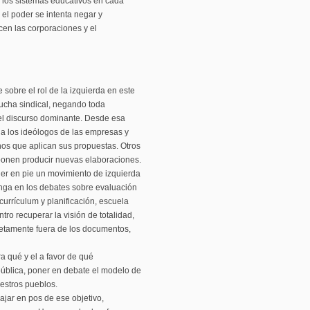
 los sistemas educativos en cada
 el poder se intenta negar y
cen las corporaciones y el
 sobre el rol de la izquierda en este
lucha sindical, negando toda
 el discurso dominante. Desde esa
 a los ideólogos de las empresas y
nos que aplican sus propuestas. Otros
roponen producir nuevas elaboraciones.
r en pie un movimiento de izquierda
enga en los debates sobre evaluación
 currículum y planificación, escuela
ro recuperar la visión de totalidad,
letamente fuera de los documentos,
ra qué y el a favor de qué
ública, poner en debate el modelo de
estros pueblos.
jar en pos de ese objetivo,