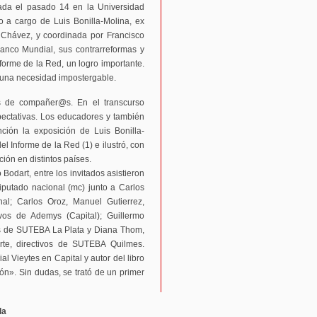
zada el pasado 14 en la Universidad
o a cargo de Luis Bonilla-Molina, ex
 Chávez, y coordinada por Francisco
Banco Mundial, sus contrarreformas y
nforme de la Red, un logro importante.
 una necesidad impostergable.
 de compañer@s. En el transcurso
pectativas. Los educadores y también
nción la exposición de Luis Bonilla-
el Informe de la Red (1) e ilustró, con
ión en distintos países.
Bodart, entre los invitados asistieron
iputado nacional (mc) junto a Carlos
al; Carlos Oroz, Manuel Gutierrez,
ivos de Ademys (Capital); Guillermo
vos de SUTEBA La Plata y Diana Thom,
arte, directivos de SUTEBA Quilmes.
al Vieytes en Capital y autor del libro
ión». Sin dudas, se trató de un primer
da