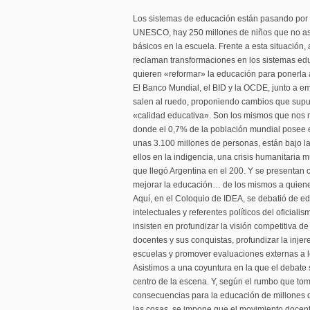
Los sistemas de educación están pasando por u
UNESCO, hay 250 millones de niños que no as
básicos en la escuela. Frente a esta situación,
reclaman transformaciones en los sistemas ed
quieren «reformar» la educación para ponerla a
El Banco Mundial, el BID y la OCDE, junto a em
salen al ruedo, proponiendo cambios que sup
«calidad educativa». Son los mismos que nos m
donde el 0,7% de la población mundial posee e
unas 3.100 millones de personas, están bajo l
ellos en la indigencia, una crisis humanitaria m
que llegó Argentina en el 200. Y se presentan 
mejorar la educación… de los mismos a quiene
Aquí, en el Coloquio de IDEA, se debatió de e
intelectuales y referentes políticos del oficial
insisten en profundizar la visión competitiva d
docentes y sus conquistas, profundizar la inje
escuelas y promover evaluaciones externas a l
Asistimos a una coyuntura en la que el debate 
centro de la escena. Y, según el rumbo que to
consecuencias para la educación de millones d
las cosas, se impone que el movimiento docent