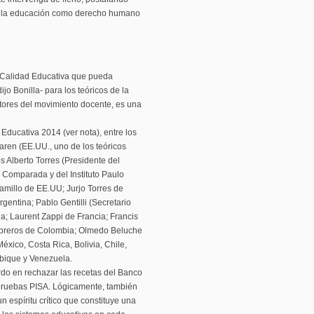
de la educación como derecho humano
a Calidad Educativa que pueda
o Bonilla- para los teóricos de la
ctores del movimiento docente, es una
Educativa 2014 (ver nota), entre los
aren (EE.UU., uno de los teóricos
s Alberto Torres (Presidente del
Comparada y del Instituto Paulo
amillo de EE.UU; Jurjo Torres de
entina; Pablo Gentilli (Secretario
ia; Laurent Zappi de Francia; Francis
Libreros de Colombia; Olmedo Beluche
ico, Costa Rica, Bolivia, Chile,
mbique y Venezuela.
do en rechazar las recetas del Banco
 pruebas PISA. Lógicamente, también
n espíritu crítico que constituye una