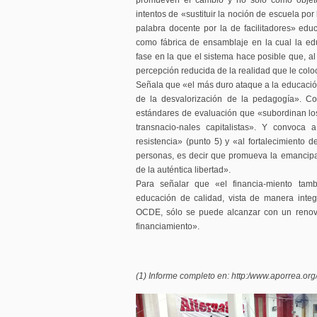
promueven el cambio y no sólo como objeto 
intentos de «sustituir la noción de escuela po
palabra docente por la de facilitadores» educ
como fábrica de ensamblaje en la cual la edu
fase en la que el sistema hace posible que, al 
percepción reducida de la realidad que le coloc
Señala que «el más duro ataque a la educación
de la desvalorización de la pedagogía». Co
estándares de evaluación que «subordinan los
transnacio-nales capitalistas». Y convoca
resistencia» (punto 5) y «al fortalecimiento d
personas, es decir que promueva la emancip
de la auténtica libertad».
Para señalar que «el financia-miento tam
educación de calidad, vista de manera integ
OCDE, sólo se puede alcanzar con un renov
financiamiento».
(1) Informe completo en: http:/www.aporrea.or