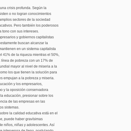
na crisis profunda. Según la
isten o no logran conocimientos
 amplios sectores de la sociedad
ucativos. Pero también los poderosos
 tono con sus intereses.
presarios y gobiernos capitalistas
uestamente buscan alcanzar la
antienen en un sistema capitalista
l 41% de la riqueza mientras el 50%,
a línea de pobreza con un 17% de
undial mayor al nivel de miseria a la
como los que tienen la solución para
s empujan a la pobreza y miseria.
ducación y los empresarios,
ismo y la oposición conservadora
e la educación, presionar sobre los
rencia de las empresas en las
os sistemas.
sobre la calidad educativa está en el
me, puede haber gravísimas
e niños, niñas y adolescentes. Así
e intervenga de lleno, postulando