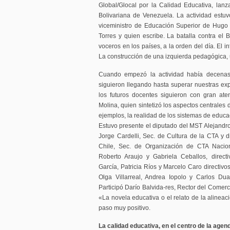
Global/Glocal por la Calidad Educativa, lan
Bolivariana de Venezuela. La actividad estuv
viceministro de Educación Superior de Hugo
Torres y quien escribe. La batalla contra el 
voceros en los países, a la orden del día. El i
La construcción de una izquierda pedagógica,
Cuando empezó la actividad había decenas
siguieron llegando hasta superar nuestras ex
los futuros docentes siguieron con gran ate
Molina, quien sintetizó los aspectos centrales d
ejemplos, la realidad de los sistemas de educac
Estuvo presente el diputado del MST Alejandro 
Jorge Cardelli, Sec. de Cultura de la CTA y d
Chile, Sec. de Organización de CTA Nacion
Roberto Araujo y Gabriela Ceballos, direct
García, Patricia Ríos y Marcelo Caro directi
Olga Villarreal, Andrea Iopolo y Carlos Du
Participó Darío Balvida-res, Rector del Comerci
«La novela educativa o el relato de la alineac
paso muy positivo.
La calidad educativa, en el centro de la agen