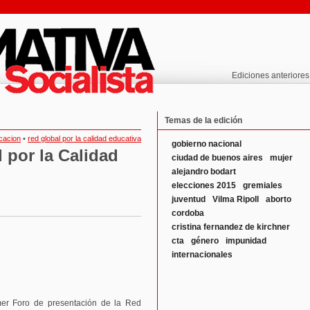
Ediciones anteriores
Temas de la edición
cacion
•
red global por la calidad educativa
gobierno nacional
 por la Calidad
ciudad de buenos aires
mujer
alejandro bodart
elecciones 2015
gremiales
juventud
Vilma Ripoll
aborto
cordoba
cristina fernandez de kirchner
cta
género
impunidad
internacionales
imer Foro de presentación de la Red