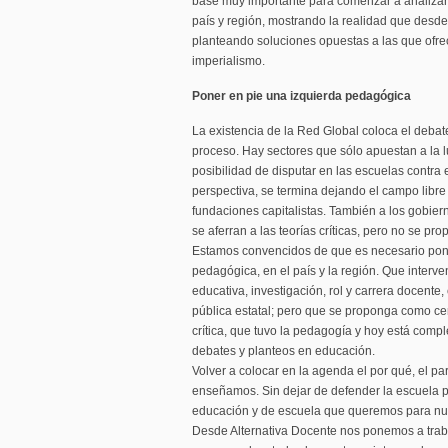
base muy importante para comenzar a analizar
país y región, mostrando la realidad que desde
planteando soluciones opuestas a las que ofre
imperialismo.
Poner en pie una izquierda pedagógica
La existencia de la Red Global coloca el debate
proceso. Hay sectores que sólo apuestan a la 
posibilidad de disputar en las escuelas contra
perspectiva, se termina dejando el campo libre
fundaciones capitalistas. También a los gobier
se aferran a las teorías críticas, pero no se p
Estamos convencidos de que es necesario pone
pedagógica, en el país y la región. Que interv
educativa, investigación, rol y carrera docente,
pública estatal; pero que se proponga como cent
crítica, que tuvo la pedagogía y hoy está comp
debates y planteos en educación.
Volver a colocar en la agenda el por qué, el pa
enseñamos. Sin dejar de defender la escuela p
educación y de escuela que queremos para nu
Desde Alternativa Docente nos ponemos a traba