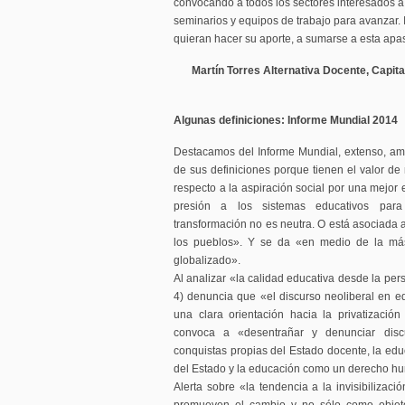
convocando a todos los sectores interesados a
seminarios y equipos de trabajo para avanzar.
quieran hacer su aporte, a sumarse a esta apa
Martín Torres Alternativa Docente, Capita
Algunas definiciones: Informe Mundial 2014
Destacamos del Informe Mundial, extenso, am
de sus definiciones porque tienen el valor d
respecto a la aspiración social por una mejor 
presión a los sistemas educativos par
transformación no es neutra. O está asociada a 
los pueblos». Y se da «en medio de la más 
globalizado».
Al analizar «la calidad educativa desde la per
4) denuncia que «el discurso neoliberal en e
una clara orientación hacia la privatización
convoca a «desentrañar y denunciar disc
conquistas propias del Estado docente, la ed
del Estado y la educación como un derecho h
Alerta sobre «la tendencia a la invisibilizac