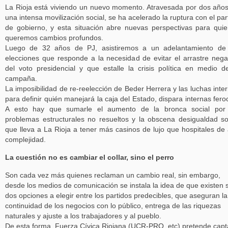
La Rioja está viviendo un nuevo momento. Atravesada por dos año
una intensa movilización social, se ha acelerado la ruptura con el par
de gobierno, y esta situación abre nuevas perspectivas para qui
queremos cambios profundos.
Luego de 32 años de PJ, asistiremos a un adelantamiento de 
elecciones que responde a la necesidad de evitar el arrastre nega
del voto presidencial y que estalle la crisis política en medio d
campaña.
La imposibilidad de re-reelección de Beder Herrera y las luchas inte
para definir quién manejará la caja del Estado, dispara internas fero
A esto hay que sumarle el aumento de la bronca social por 
problemas estructurales no resueltos y la obscena desigualdad so
que lleva a La Rioja a tener más casinos de lujo que hospitales de 
complejidad.
La cuestión no es cambiar el collar, sino el perro
Son cada vez más quienes reclaman un cambio real, sin embargo,
desde los medios de comunicación se instala la idea de que existen 
dos opciones a elegir entre los partidos predecibles, que aseguran la
continuidad de los negocios con lo público, entrega de las riquezas
naturales y ajuste a los trabajadores y al pueblo.
De esta forma, Fuerza Cívica Riojana (UCR-PRO, etc) pretende capt