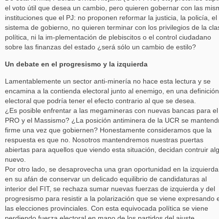
el voto útil que desea un cambio, pero quieren gobernar con las mi
instituciones que el PJ: no proponen reformar la justicia, la policía, el
sistema de gobierno, no quieren terminar con los privilegios de la cla
política, ni la im-plementación de plebiscitos o el control ciudadano
sobre las finanzas del estado ¿será sólo un cambio de estilo?
Un debate en el progresismo y la izquierda
Lamentablemente un sector anti-minería no hace esta lectura y se
encamina a la contienda electoral junto al enemigo, en una definición
electoral que podría tener el efecto contrario al que se desea.
¿Es posible enfrentar a las megamineras con nuevas bancas para el
PRO y el Massismo? ¿La posición antiminera de la UCR se mantend
firme una vez que gobiernen? Honestamente consideramos que la
respuesta es que no. Nosotros mantendremos nuestras puertas
abiertas para aquellos que viendo esta situación, decidan contruir al
nuevo.
Por otro lado, se desaprovecha una gran oportunidad en la izquierda
en su afán de conservar un delicado equilibrio de candidaturas al
interior del FIT, se rechaza sumar nuevas fuerzas de izquierda y del
progresismo para resistir a la polarización que se viene expresando 
las elecciones provinciales. Con esta equivocada política se viene
perdiendo fuerza electoral en mano de los partidos del ajuste.