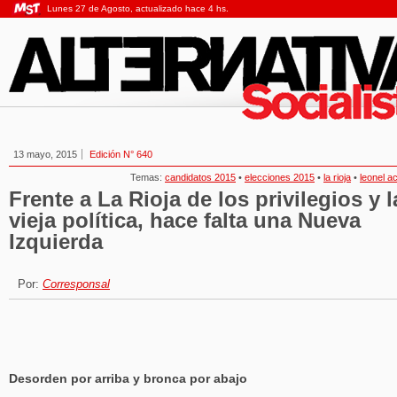
Lunes 27 de Agosto, actualizado hace 4 hs.
13 mayo, 2015
Edición N° 640
Temas:
candidatos 2015
•
elecciones 2015
•
la rioja
•
leonel a
Frente a La Rioja de los privilegios y l
vieja política, hace falta una Nueva
Izquierda
Por:
Corresponsal
Desorden por arriba y bronca por abajo