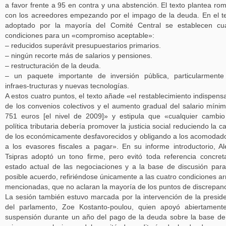
a favor frente a 95 en contra y una abstención. El texto plantea ro
con los acreedores empezando por el impago de la deuda. En el t
adoptado por la mayoría del Comité Central se establecen cu
condiciones para un «compromiso aceptable»:
– reducidos superávit presupuestarios primarios.
– ningún recorte más de salarios y pensiones.
– restructuración de la deuda.
– un paquete importante de inversión pública, particularment
infraes-tructuras y nuevas tecnologías.
A estos cuatro puntos, el texto añade «el restablecimiento indispens
de los convenios colectivos y el aumento gradual del salario míni
751 euros [el nivel de 2009]» y estipula que «cualquier cambi
política tributaria debería promover la justicia social reduciendo la c
de los económicamente desfavorecidos y obligando a los acomodad
a los evasores fiscales a pagar». En su informe introductorio, Al
Tsipras adoptó un tono firme, pero evitó toda referencia concret
estado actual de las negociaciones y a la base de discusión par
posible acuerdo, refiriéndose únicamente a las cuatro condiciones ar
mencionadas, que no aclaran la mayoría de los puntos de discrepanc
La sesión también estuvo marcada por la intervención de la presid
del parlamento, Zoe Kostanto-poulou, quien apoyó abiertament
suspensión durante un año del pago de la deuda sobre la base de