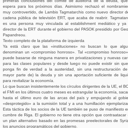
primeras conclusiones del comité de auditoría de la deuda, qu
espera para los próximos días. Asimismo rechazó el nombramie
muy controvertido, de Lambis Tagmatarchis como nuevo director d
cadena pública de televisión ERT, que acaba de reabrir. Tagmatar
es una persona muy vinculada al establishment mediático y ya
director de la ERT durante el gobierno del PASOK presidido por Ge
Papandreou.
Texto completo de la plataforma de izquierda
Ya está claro que las «instituciones» no buscan lo que algu
denominan un «compromiso honroso». Tal «compromiso honroso»
puede basarse de ninguna manera en privatizaciones y nuevas ca
para las clases populares y desde luego no puede existir sin qu
ponga fin de verdad a la austeridad, sin una restructuración de
mayor parte de) la deuda y sin una aportación suficiente de liqu
para revitalizar la economía.
Lo que buscan insistentemente los círculos dirigentes de la UE, el B
el FMI en los últimos cuatro meses es estrangular la economía, sac
hasta el último euro de las arcas del país y empujando al gobi
«desprotegido» a la sumisión total y a una humillación ejemplariza
Esta táctica de los socios de la UE también se puso de manifiesto e
cumbre de Riga. El gobierno no tiene otra opción que contraatacar
un plan alternativo basado en las promesas preelectorales de Syri
los anuncios programáticos del gobierno.