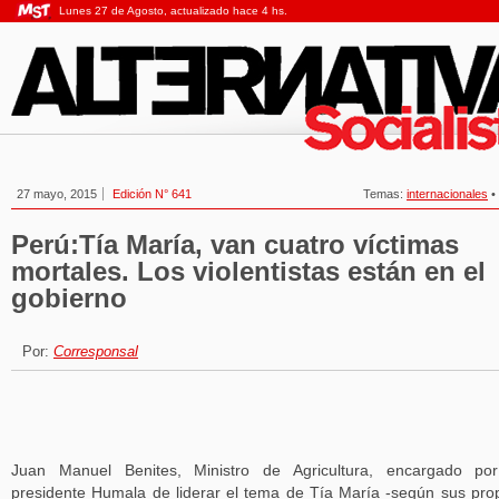
Lunes 27 de Agosto, actualizado hace 4 hs.
27 mayo, 2015
Edición N° 641
Temas:
internacionales
•
Perú:Tía María, van cuatro víctimas
mortales. Los violentistas están en el
gobierno
Por:
Corresponsal
Juan Manuel Benites, Ministro de Agricultura, encargado por
presidente Humala de liderar el tema de Tía María -según sus pro