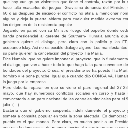
que hay «un grupo violentista que tiene el control», razón por la 
hace falta «sacarlos del juego». Gravísima denuncia del Ministro,
60 días después de iniciado el conflicto no atina a mencionar no
alguno y deja la puerta abierta para cualquier medida extrema co
los dirigentes de la resistencia popular.
Jugando en pared con su Ministro -luego del papelón donde ced
banda presidencial al gerente de Southern- Humala anuncia qu
gobierno quiere el dialogo, pero claro con la policía y las FF
ocupando Islay. Así no es posible dialogo alguno. Los manifestantes
su parte quieren la cancelación del proyecto Tía María.
Dice Humala que no quiere imponer el proyecto, que lo fundamenta
el dialogo, que van a hacer todo lo que haga falta para convencer de
bondades del proyecto. O sea, el presidente se ha puesto Tía Marí
hombro y le pone punche. Igual que cuando dijo CONGA VA, Humal
la juega por la empresa.
Pero debería reparar en que se viene el paro regional del 27-2
mayo, que hay numerosos conflictos sociales en curso y hasta
convocatoria a un paro nacional de las centrales sindicales para el 
julio. (…)
Bastaría que el gobierno suspenda indefinidamente el proyecto 
someta a consulta popular en toda la zona afectada. En democraci
pueblo es el que manda. Pero claro, es mucho pedir a un Presid
que usa la democracia de manera funcional a sus intereses, o sea 