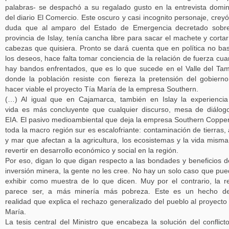
palabras- se despachó a su regalado gusto en la entrevista domin
del diario El Comercio. Este oscuro y casi incognito personaje, creyó
duda que al amparo del Estado de Emergencia decretado sobre
provincia de Islay, tenía cancha libre para sacar el machete y cortar
cabezas que quisiera. Pronto se dará cuenta que en política no ba
los deseos, hace falta tomar conciencia de la relación de fuerza cu
hay bandos enfrentados, que es lo que sucede en el Valle del Ta
donde la población resiste con fiereza la pretensión del gobiern
hacer viable el proyecto Tía María de la empresa Southern.
(…) Al igual que en Cajamarca, también en Islay la experienci
vida es más concluyente que cualquier discurso, mesa de diálog
EIA. El pasivo medioambiental que deja la empresa Southern Coppe
toda la macro región sur es escalofriante: contaminación de tierras, 
y mar que afectan a la agricultura, los ecosistemas y la vida misma
revertir en desarrollo económico y social en la región.
Por eso, digan lo que digan respecto a las bondades y beneficios d
inversión minera, la gente no les cree. No hay un solo caso que pu
exhibir como muestra de lo que dicen. Muy por el contrario, la r
parece ser, a más minería más pobreza. Este es un hecho de
realidad que explica el rechazo generalizado del pueblo al proyecto
María.
La tesis central del Ministro que encabeza la solución del conflict