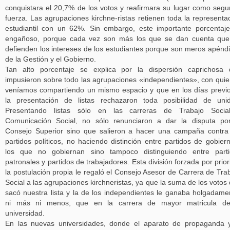
conquistara el 20,7% de los votos y reafirmara su lugar como seg
fuerza. Las agrupaciones kirchne-ristas retienen toda la representa
estudiantil con un 62%. Sin embargo, este importante porcentaj
engañoso, porque cada vez son más los que se dan cuenta que
defienden los intereses de los estudiantes porque son meros apénd
de la Gestión y el Gobierno.
Tan alto porcentaje se explica por la dispersión caprichosa
impusieron sobre todo las agrupaciones «independientes», con qui
veníamos compartiendo un mismo espacio y que en los días previ
la presentación de listas rechazaron toda posibilidad de uni
Presentando listas sólo en las carreras de Trabajo Socia
Comunicación Social, no sólo renunciaron a dar la disputa po
Consejo Superior sino que salieron a hacer una campaña contra
partidos políticos, no haciendo distinción entre partidos de gobier
los que no gobiernan sino tampoco distinguiendo entre parti
patronales y partidos de trabajadores. Esta división forzada por prior
la postulación propia le regaló el Consejo Asesor de Carrera de Tra
Social a las agrupaciones kirchneristas, ya que la suma de los votos
sacó nuestra lista y la de los independientes le ganaba holgadame
ni más ni menos, que en la carrera de mayor matricula de
universidad.
En las nuevas universidades, donde el aparato de propaganda 