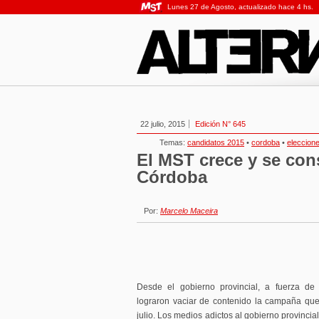
Lunes 27 de Agosto, actualizado hace 4 hs.
22 julio, 2015
Edición N° 645
Temas:
candidatos 2015
•
cordoba
•
eleccion
El MST crece y se con
Córdoba
Por:
Marcelo Maceira
Desde el gobierno provincial, a fuerza de 
lograron vaciar de contenido la campaña que
julio. Los medios adictos al gobierno provincia