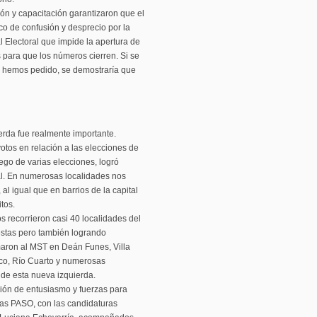
ión y capacitación garantizaron que el
co de confusión y desprecio por la
l Electoral que impide la apertura de
s para que los números cierren. Si se
o hemos pedido, se demostraría que
erda fue realmente importante.
otos en relación a las elecciones de
ego de varias elecciones, logró
al. En numerosas localidades nos
l igual que en barrios de la capital
tos.
 recorrieron casi 40 localidades del
uestas pero también logrando
maron al MST en Deán Funes, Villa
sco, Río Cuarto y numerosas
 de esta nueva izquierda.
ión de entusiasmo y fuerzas para
las PASO, con las candidaturas