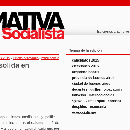
Ediciones anteriores
Temas de la edición
es 2015
•
luciana echevarria
•
maru acosta
candidatos 2015
solida en
elecciones 2015
alejandro bodart
provincia de buenos aires
ciudad de buenos aires
docentes
guillermo pacagnini
Inflación
internacionales
Syriza
Vilma Ripoll
cordoba
despidos
economia
ecosocialismo
operaciones mediáticas y políticas,
 culminó en las elecciones del 5 de
l y al gobierno nacional, cada uno por