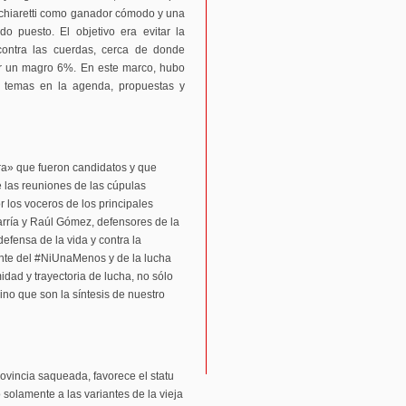
 Schiaretti como ganador cómodo y una
o puesto. El objetivo era evitar la
 contra las cuerdas, cerca de donde
por un magro 6%. En este marco, hubo
r temas en la agenda, propuestas y
rera» que fueron candidatos y que
e las reuniones de las cúpulas
r los voceros de los principales
rría y Raúl Gómez, defensores de la
efensa de la vida y contra la
ente del #NiUnaMenos y de la lucha
midad y trayectoria de lucha, no sólo
sino que son la síntesis de nuestro
vincia saqueada, favorece el statu
 solamente a las variantes de la vieja