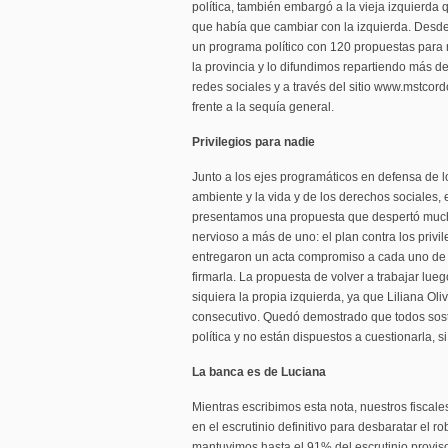
política, también embargó a la vieja izquierda q
que había que cambiar con la izquierda. Des
un programa político con 120 propuestas para 
la provincia y lo difundimos repartiendo más de
redes sociales y a través del sitio www.mstco
frente a la sequía general.
Privilegios para nadie
Junto a los ejes programáticos en defensa de l
ambiente y la vida y de los derechos sociales,
presentamos una propuesta que despertó mucha
nervioso a más de uno: el plan contra los privil
entregaron un acta compromiso a cada uno de 
firmarla. La propuesta de volver a trabajar lu
siquiera la propia izquierda, ya que Liliana Ol
consecutivo. Quedó demostrado que todos sost
política y no están dispuestos a cuestionarla, si
La banca es de Luciana
Mientras escribimos esta nota, nuestros fiscal
en el escrutinio definitivo para desbaratar el 
mantuvimos hasta el 91% del escrutinio proviso