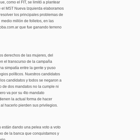
ue, como el FIT, se limitó a plantear
de el MST Nueva Izquierda elaboramos
resolver los principales problemas de
 medio millón de folletos, en las
rdoba.com.ar que fue ganando terreno
os derechos de las mujeres, del
 en el transcurso de la campaña
 simpatía entre la gente y puso
egios políticos. Nuestros candidatos
los candidatos y todos se negaron a
ego de dos mandatos no la cumple ni
ivero va por su 4to mandato
ienen la actual forma de hacer
 al hacerlo pierden sus privilegios.
es están dando una pelea voto a voto
robo de la banca que conquistamos y
rio.