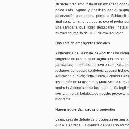
su parte intentaron instalar un escenario con
pelea entre Aguad y Acastello por el segund
polarización que podría poner a Schiaretti
finalmente terminó, ya que retuvo el poder 
una campaña que logró destacarse, instala
nuevas figuras: la del MST Nueva Izquierda.
Una lista de emergentes sociales
A diferencia del resto de los «políticos de car
surgieron de la cabeza de algún publicista o d
partidarias, nuestra lista estuvo encabezada po
reclamos del pueblo cordobés, Luciana Echeva
educación pública; Sofía Gatica, luchadora en d
instalación de Monsan-to; y Maru Acosta refer
contra la violencia hacia las mujeres. Su legiti
son la principal fortaleza de nuestro proyecto, 
programa.
Nueva izquierda, nuevas propuestas
La escasez de debate de propuestas en una pro
quo y la entrega. La carestía de ideas no afectó