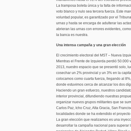
La tramposa boleta única y la falta de informac
voto blanco y nulo sea tercera fuerza. Este mar
voluntad popular, es garantizado por el Tribuna
urnas y hasta se encarga de adulterar las acta
abrieran las urnas con errores evidentes, com
la banca es nuestra.
Una intensa campaña y una gran elección
El crecimiento electoral del MST – Nueva Izqui
Mientras el Frente de Izquierda perdió 50.000 v
2013, nuestro espacio que se presentó solo, lu
cosechar un 2% provincial y un 3% en la capit
colocamos como cuarta fuerza, llegando al 8%, a
donde estuvimos cerca de alcanzar los dos dígi
Haciendo un gran esfuerzo, nuestros candidatos
interior provincial, difundiendo nuestras prop
organizar nuevos grupos militantes que se su
Carlos Paz, Icho Cruz, Alta Gracia, San Franci
localidades donde se ha extendido el proyecto
La gran elección que realizamos es una inyecc
desarrollar la campaña nacional para superar 