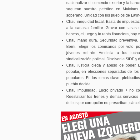
nacionalizar el comercio exterior y la ban
saquean nuestro petróleo en Malvinas. D
soberano. Unidad con los pueblos de Lati
Chau inequidad fiscal. Basta de impuestazo
a la canasta familiar. Gravar con tasas 
bancos, el juego y la renta financiera, hoy 
Chau mano dura. Seguridad preventiva, s
Berni. Elegir los comisarios por voto p
jóvenes «ni-ni». Amnistía a los luc
sindicalización policial. Disolver la SIDE y
Chau justicia ciega y abuso de poder. El
popular, en elecciones separadas de los c
populares. En los temas clave, plebiscito
pueblo decida.
Chau impunidad. Lucro privado + no cont
Reestatizar los trenes y demás servicios 
delitos por corrupción no prescriban; cárce