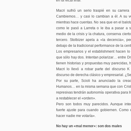
en la recta final.
Macri sufrió un serio traspié en su carrera
Cambiemos… y casi lo cambian a él. A su vez S
mientras hace cuentas. No sea que en el balota
como le pasó a Larreta o le iba a pasar a
medio de la crisis y la chatura, conserva cier
tercero. Stolbizer apela a «la decencia», p
debajo de la tradicional performance de la cent
Los empresarios y el establishment hacen lo
que sólo hay dos. Intentan polarizar… entre 
tienen historias y propuestas muy parecidas, h
Macri lo llevó a robar parte del discurso 
discurso de derecha clásico y empresarial. ¿S
Por su parte, Scioli ha anunciado la crea
Humanos… en la misma semana que con Cristi
represivas tendrán autonomía operativa para ll
a restablecer el «orden».
Pero son todos muy parecidos. Aunque inten
fuerte ajuste para cuando gobiernen. Como 
hacer nadie me votaría».
No hay un «mal menor»: son dos males