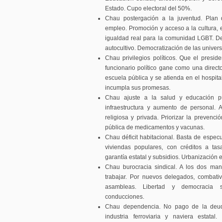
Estado. Cupo electoral del 50%.
Chau postergación a la juventud. Plan 
empleo. Promoción y acceso a la cultura, e
igualdad real para la comunidad LGBT. De
autocultivo. Democratización de las univer
Chau privilegios políticos. Que el presid
funcionario político gane como una direct
escuela pública y se atienda en el hospit
incumpla sus promesas.
Chau ajuste a la salud y educación pú
infraestructura y aumento de personal. 
religiosa y privada. Priorizar la prevenci
pública de medicamentos y vacunas.
Chau déficit habitacional. Basta de especu
viviendas populares, con créditos a tas
garantía estatal y subsidios. Urbanización ef
Chau burocracia sindical. A los dos man
trabajar. Por nuevos delegados, combati
asambleas. Libertad y democracia si
conducciones.
Chau dependencia. No pago de la deuda 
industria ferroviaria y naviera estatal