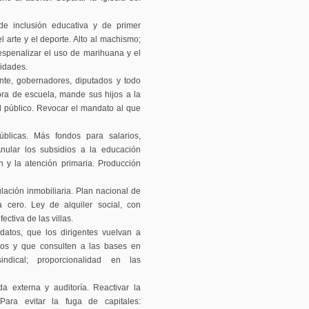
de inclusión educativa y de primer
l arte y el deporte. Alto al machismo;
spenalizar el uso de marihuana y el
sidades.
ente, gobernadores, diputados y todo
ora de escuela, mande sus hijos a la
al público. Revocar el mandato al que
blicas. Más fondos para salarios,
Anular los subsidios a la educación
ón y la atención primaria. Producción
lación inmobiliaria. Plan nacional de
a cero. Ley de alquiler social, con
ectiva de las villas.
datos, que los dirigentes vuelvan a
vos y que consulten a las bases en
ndical; proporcionalidad en las
externa y auditoría. Reactivar la
. Para evitar la fuga de capitales: