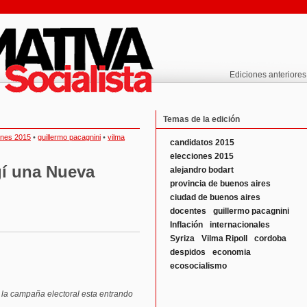
Ediciones anteriores
Temas de la edición
ones 2015
•
guillermo pacagnini
•
vilma
candidatos 2015
elecciones 2015
egí una Nueva
alejandro bodart
provincia de buenos aires
ciudad de buenos aires
docentes
guillermo pacagnini
Inflación
internacionales
Syriza
Vilma Ripoll
cordoba
despidos
economia
ecosocialismo
 la campaña electoral esta entrando