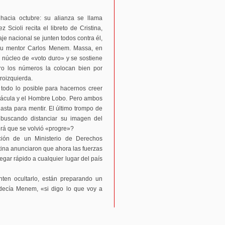
 hacia octubre: su alianza se llama
cioli recita el libreto de Cristina,
je nacional se junten todos contra él,
 su mentor Carlos Menem. Massa, en
to núcleo de «voto duro» y se sostiene
ero los números la colocan bien por
roizquierda.
 todo lo posible para hacernos creer
Drácula y el Hombre Lobo. Pero ambos
asta para mentir. El último trompo de
K buscando distanciar su imagen del
erá que se volvió «progre»?
ción de un Ministerio de Derechos
na anunciaron que ahora las fuerzas
egar rápido a cualquier lugar del país
ten ocultarlo, están preparando un
decía Menem, «si digo lo que voy a