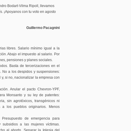
ndro Bodart-Vilma Ripoll, llevamos
ís. ¡Apoyanos con tu voto en agosto
Guillermo Pacagnini
rias libres. Salario mínimo igual a la
ción. Abajo el impuesto al salario. Por
nes, pensiones y planes sociales.
odos. Basta de tercerizaciones en el
s. No a los despidos y suspensiones:
l y, si no, nacionalizar la empresa con
ción. Anular el pacto Chevron-YPF,
uera Monsanto y su ley de patentes:
ia, sin agrotóxicos, transgénicos ni
s a los pueblos originarios. Menos
. Presupuesto de emergencia para
y subsidios a las mujeres víctimas.
ho al aborto. Separar la Iglesia del