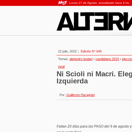
Lunes 27 de Agosto, actualizado hace 4 hs.
22 julio, 2015
Edición N° 645
Temas:
alejandro bodart
•
candidatos 2015
•
elecci
ripoll
Ni Scioli ni Macri. El
Izquierda
Por:
Guillermo Pacagnini
Faltan 20 días para las PASO del 9 de agosto y