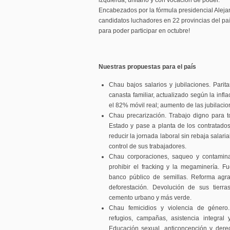
izquierda, unitario y con vocación de poder.
Encabezados por la fórmula presidencial Aleja
candidatos luchadores en 22 provincias del pa
para poder participar en octubre!
Nuestras propuestas para el país
Chau bajos salarios y jubilaciones. Parita
canasta familiar, actualizado según la infla
el 82% móvil real; aumento de las jubilacio
Chau precarización. Trabajo digno para t
Estado y pase a planta de los contratado
reducir la jornada laboral sin rebaja salaria
control de sus trabajadores.
Chau corporaciones, saqueo y contamina
prohibir el fracking y la megaminería. F
banco público de semillas. Reforma agrar
deforestación. Devolución de sus tierra
cemento urbano y más verde.
Chau femicidios y violencia de género
refugios, campañas, asistencia integral 
Educación sexual, anticoncepción y derec