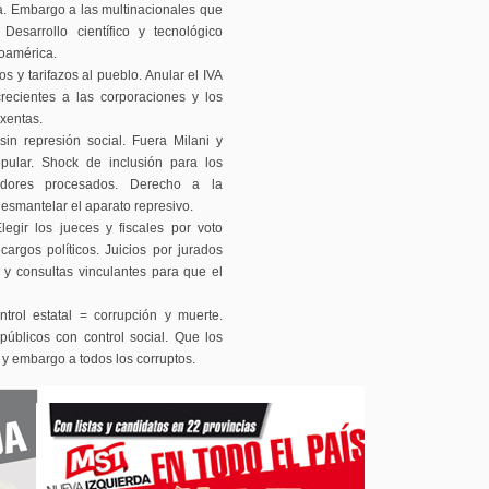
ca. Embargo a las multinacionales que
esarrollo científico y tecnológico
noamérica.
s y tarifazos al pueblo. Anular el IVA
crecientes a las corporaciones y los
exentas.
in represión social. Fuera Milani y
opular. Shock de inclusión para los
hadores procesados. Derecho a la
 desmantelar el aparato represivo.
egir los jueces y fiscales por voto
argos políticos. Juicios por jurados
s y consultas vinculantes para que el
rol estatal = corrupción y muerte.
públicos con control social. Que los
l y embargo a todos los corruptos.