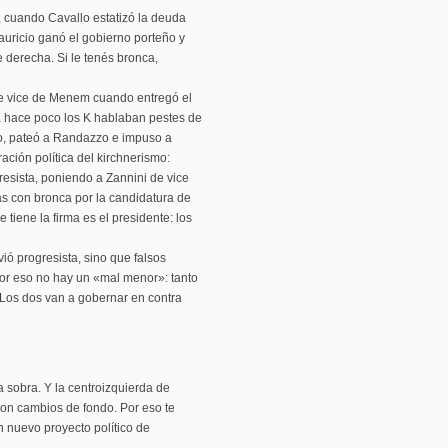
a, cuando Cavallo estatizó la deuda
uricio ganó el gobierno porteño y
e derecha. Si le tenés bronca,
ue vice de Menem cuando entregó el
ta hace poco los K hablaban pestes de
zo, pateó a Randazzo e impuso a
ación política del kirchnerismo:
gresista, poniendo a Zannini de vice
tas con bronca por la candidatura de
e tiene la firma es el presidente: los
vió progresista, sino que falsos
Por eso no hay un «mal menor»: tanto
Los dos van a gobernar en contra
a sobra. Y la centroizquierda de
son cambios de fondo. Por eso te
 nuevo proyecto político de