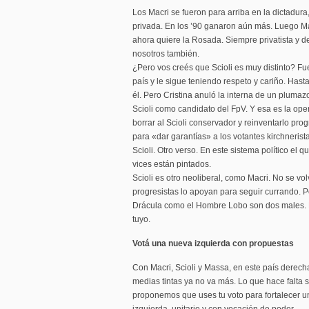
Los Macri se fueron para arriba en la dictadur
privada. En los ’90 ganaron aún más. Luego Ma
ahora quiere la Rosada. Siempre privatista y d
nosotros también.
¿Pero vos creés que Scioli es muy distinto? F
país y le sigue teniendo respeto y cariño. Has
él. Pero Cristina anuló la interna de un pluma
Scioli como candidato del FpV. Y esa es la oper
borrar al Scioli conservador y reinventarlo pro
para «dar garantías» a los votantes kirchneris
Scioli. Otro verso. En este sistema político el qu
vices están pintados.
Scioli es otro neoliberal, como Macri. No se vol
progresistas lo apoyan para seguir currando. 
Drácula como el Hombre Lobo son dos males. 
tuyo.
Votá una nueva izquierda con propuestas
Con Macri, Scioli y Massa, en este país derech
medias tintas ya no va más. Lo que hace falta 
proponemos que uses tu voto para fortalecer un