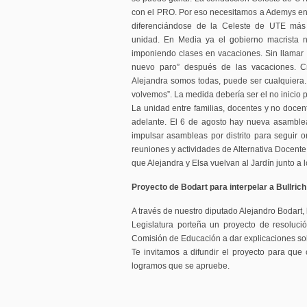
con el PRO. Por eso necesitamos a Ademys enc
diferenciándose de la Celeste de UTE más
unidad. En Media ya el gobierno macrista n
imponiendo clases en vacaciones. Sin llama
nuevo paro” después de las vacaciones. Cr
Alejandra somos todas, puede ser cualquiera.
volvemos”. La medida debería ser el no inicio 
La unidad entre familias, docentes y no docent
adelante. El 6 de agosto hay nueva asamble
impulsar asambleas por distrito para seguir o
reuniones y actividades de Alternativa Docent
que Alejandra y Elsa vuelvan al Jardín junto a l
Proyecto de Bodart para interpelar a Bullrich
A través de nuestro diputado Alejandro Bodart
Legislatura porteña un proyecto de resoluci
Comisión de Educación a dar explicaciones so
Te invitamos a difundir el proyecto para qu
logramos que se apruebe.