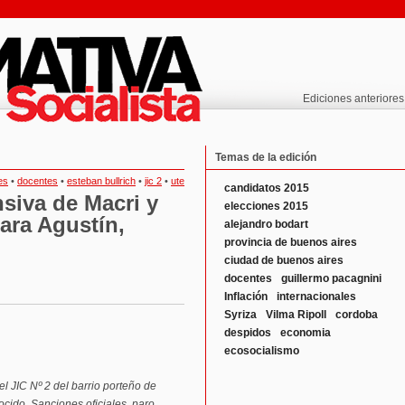
Ediciones anteriores
Temas de la edición
es
•
docentes
•
esteban bullrich
•
jic 2
•
ute
candidatos 2015
nsiva de Macri y
elecciones 2015
para Agustín,
alejandro bodart
provincia de buenos aires
ciudad de buenos aires
docentes
guillermo pacagnini
Inflación
internacionales
Syriza
Vilma Ripoll
cordoba
despidos
economia
ecosocialismo
l JIC Nº 2 del barrio porteño de
ocido. Sanciones oficiales, paro