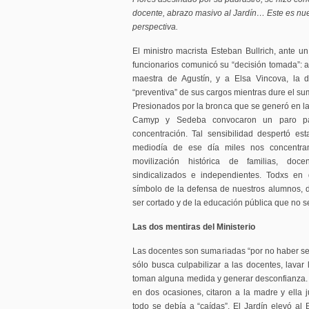
docente, abrazo masivo al Jardín… Este es nues
perspectiva.
El ministro macrista Esteban Bullrich, ante u
funcionarios comunicó su “decisión tomada”: ab
maestra de Agustín, y a Elsa Vincova, la d
“preventiva” de sus cargos mientras dure el su
Presionados por la bronca que se generó en 
Camyp y Sedeba convocaron un paro pa
concentración. Tal sensibilidad despertó est
mediodía de ese día miles nos concentra
movilización histórica de familias, do
sindicalizados e independientes. Todxs en
símbolo de la defensa de nuestros alumnos,
ser cortado y de la educación pública que no s
Las dos mentiras del Ministerio
Las docentes son sumariadas “por no haber seg
sólo busca culpabilizar a las docentes, lavar
toman alguna medida y generar desconfianza. 
en dos ocasiones, citaron a la madre y ella j
todo se debía a “caídas”. El Jardín elevó al