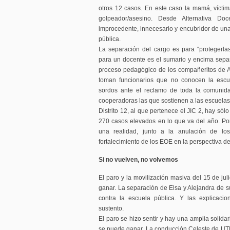
otros 12 casos. En este caso la mamá, víctim
golpeador/asesino. Desde Alternativa D
improcedente, innecesario y encubridor de una 
pública.
La separación del cargo es para “protegerla
para un docente es el sumario y encima sepa
proceso pedagógico de los compañeritos de A
toman funcionarios que no conocen la escue
sordos ante el reclamo de toda la comunid
cooperadoras las que sostienen a las escuelas
Distrito 12, al que pertenece el JIC 2, hay só
270 casos elevados en lo que va del año. Por 
una realidad, junto a la anulación de lo
fortalecimiento de los EOE en la perspectiva de
Si no vuelven, no volvemos
El paro y la movilización masiva del 15 de jul
ganar. La separación de Elsa y Alejandra de s
contra la escuela pública. Y las explicaci
sustento.
El paro se hizo sentir y hay una amplia solidar
se puede ganar. La conducción Celeste de UTE