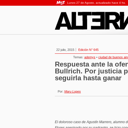
Lunes 27 de Agosto, actualizado hace 4 hs.
22 julio, 2015
Edición N° 645
Temas:
ademys
•
ciudad de buenos air
Respuesta ante la ofe
Bullrich. Por justicia 
seguirla hasta ganar
Por:
Maru Lopes
El doloroso caso de Agustín Marrero, alumno de
Flores asesinado por su padrastro, se hizo con