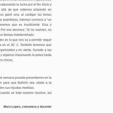
abezando la lucha por el No Inicio y
 allá de que estemos actuando en
os ganó una, al castigar las tomas
r a asambleas, Ademys convoca a “un
eemos que es insuficiente: Elsa y
 Por eso decimos: “Si no vuelven, no
por tiempo indeterminado.
es es lo que nos va a permitir seguir
a en el JIC 2. También tenemos que
rganizados y en alerta. Sumate a las
e y sigamos impulsando la pelea hasta
os chicos.
, la semana pasada presentamos en la
ón para que Bullrich sea citado a la
bre sus injustas medidas.
e cuando se trate seamos muchxs, así
Maru Lopes, comunera y docente