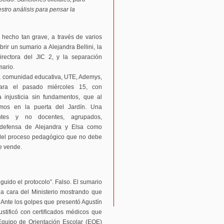
tro análisis para pensar la
n hecho tan grave, a través de varios
rir un sumario a Alejandra Bellini, la
irectora del JIC 2, y la separación
mario.
la comunidad educativa, UTE, Ademys,
ra el pasado miércoles 15, con
a injusticia sin fundamentos, que al
mos en la puerta del Jardín. Una
centes y no docentes, agrupados,
 defensa de Alejandra y Elsa como
 del proceso pedagógico que no debe
e vende.
uido el protocolo”. Falso. El sumario
 la cara del Ministerio mostrando que
Ante los golpes que presentó Agustín
ustificó con certificados médicos que
 Equipo de Orientación Escolar (EOE)