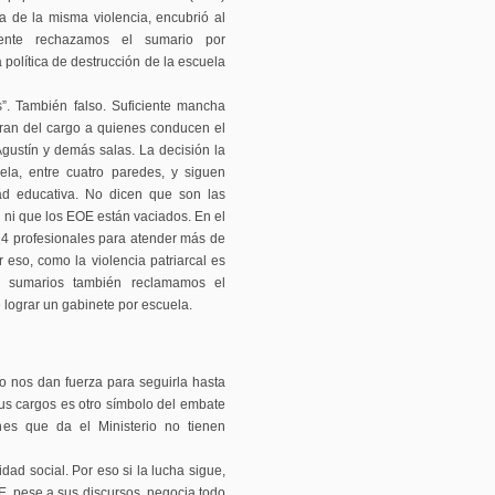
a de la misma violencia, encubrió al
ocente rechazamos el sumario por
política de destrucción de la escuela
s”. También falso. Suficiente mancha
ran del cargo a quienes conducen el
gustín y demás salas. La decisión la
la, entre cuatro paredes, y siguen
ad educativa. No dicen que son las
 ni que los EOE están vaciados. En el
lo 4 profesionales para atender más de
eso, como la violencia patriarcal es
s sumarios también reclamamos el
 lograr un gabinete por escuela.
io nos dan fuerza para seguirla hasta
us cargos es otro símbolo del embate
ones que da el Ministerio no tienen
idad social. Por eso si la lucha sigue,
, pese a sus discursos, negocia todo