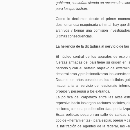
gobierno, continúan siendo un recurso de extorsi
para los que luchan.
Como lo decíamos desde el primer momento
desmontar esa maquinaria criminal, hay que diso
archivos y formar una comisión investigado
últimas consecuencias.
La herencia de la dictadura al servicio de la
El núcleo central de los aparatos de espio
fuerzas armadas del país tiene su origen en la
periodo y con el nefasto objetivo de extermi
desarrollaron y profesionalizaron los «servicio
Durante los años posteriores, los distintos g
maquinaria al servicio del espionaje inter
propios y perseguir a los extraños.
La política del carpetazo entre las altas esf
represiva hacia las organizaciones sociales, di
sectores, con una predilección clara por la izq
Estas políticas pegaron un salto de calidad 
tipo de «herramientas» para espiar, operar y c
la infiltración de agentes de la federal, las