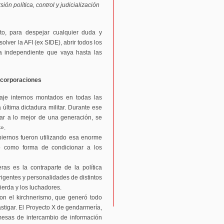
ón política, control y judicialización
, para despejar cualquier duda y
lver la AFI (ex SIDE), abrir todos los
ra independiente que vaya hasta las
s corporaciones
naje internos montados en todas las
 última dictadura militar. Durante ese
nar a lo mejor de una generación, se
s».
obiernos fueron utilizando esa enorme
no como forma de condicionar a los
eras es la contraparte de la política
rigentes y personalidades de distintos
uierda y los luchadores.
con el kirchnerismo, que generó todo
astigar. El Proyecto X de gendarmería,
 «mesas de intercambio de información