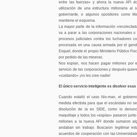
entre las fuerzas» y ahora la nueva AFI d
utilización de una estructura millonaria al s
gobernante, o algunos opositores como Mac
mantiene el esquema.
La mayor parte de la información «recolectada
va a parar a las corporaciones nacionales o m
procesos judiciales contra los luchadores c
procesada en una causa armada por el gend
Esquel, donde el propio Ministerio Público Fisc
por pedido de las mineras.
Nos espían, nos hacen pagar millones por e
servicio de las corporaciones y después quier
«cuidando» ¡no les cree nadie!
El único servicio inteligente es disolver es
Cuando estalló el caso Nis-man, el gobiern
medida efectista para que el escándalo no se 
disolución de la ex SIDE, como lo denunc
maquillaje y todos los «espías» pasaron junto
millones a la nueva AFI donde sumaron a
andaban sin trabajo. Buscaron legitimar es
acuerdos de cooperación con las Universidad