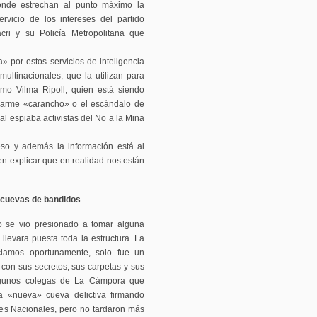
onde estrechan al punto máximo la
ervicio de los intereses del partido
ri y su Policía Metropolitana que
» por estos servicios de inteligencia
ultinacionales, que la utilizan para
omo Vilma Ripoll, quien está siendo
arme «carancho» o el escándalo de
al espiaba activistas del No a la Mina
so y además la información está al
en explicar que en realidad nos están
as cuevas de bandidos
o se vio presionado a tomar alguna
llevara puesta toda la estructura. La
iamos oportunamente, solo fue un
 con sus secretos, sus carpetas y sus
lgunos colegas de La Cámpora que
ta «nueva» cueva delictiva firmando
es Nacionales, pero no tardaron más