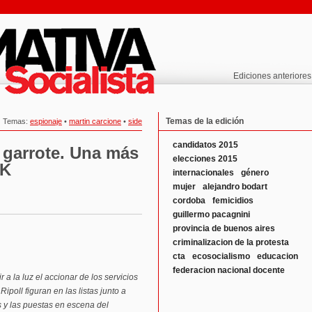
Ediciones anteriores
Temas de la edición
Temas:
espionaje
•
martin carcione
•
side
candidatos 2015
l garrote. Una más
elecciones 2015
 K
internacionales
género
mujer
alejandro bodart
cordoba
femicidios
guillermo pacagnini
provincia de buenos aires
criminalizacion de la protesta
cta
ecosocialismo
educacion
federacion nacional docente
 a la luz el accionar de los servicios
poll figuran en las listas junto a
s y las puestas en escena del