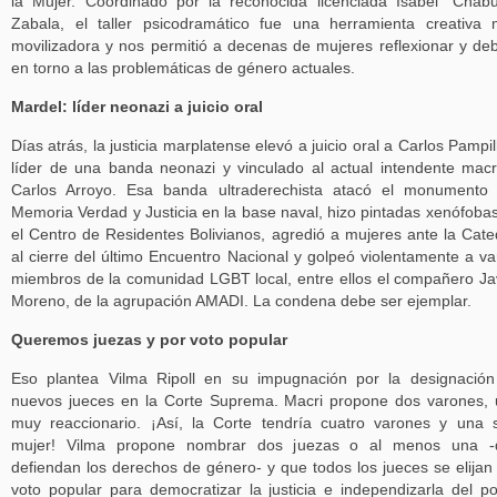
la Mujer. Coordinado por la reconocida licenciada Isabel “Chab
Zabala, el taller psicodramático fue una herramienta creativa
movilizadora y nos permitió a decenas de mujeres reflexionar y deb
en torno a las problemáticas de género actuales.
Mardel: líder neonazi a juicio oral
Días atrás, la justicia marplatense elevó a juicio oral a Carlos Pampil
líder de una banda neonazi y vinculado al actual intendente macr
Carlos Arroyo. Esa banda ultraderechista atacó el monumento
Memoria Verdad y Justicia en la base naval, hizo pintadas xenófoba
el Centro de Residentes Bolivianos, agredió a mujeres ante la Cate
al cierre del último Encuentro Nacional y golpeó violentamente a va
miembros de la comunidad LGBT local, entre ellos el compañero Ja
Moreno, de la agrupación AMADI. La condena debe ser ejemplar.
Queremos juezas y por voto popular
Eso plantea Vilma Ripoll en su impugnación por la designació
nuevos jueces en la Corte Suprema. Macri propone dos varones,
muy reaccionario. ¡Así, la Corte tendría cuatro varones y una 
mujer! Vilma propone nombrar dos juezas o al menos una -
defiendan los derechos de género- y que todos los jueces se elijan
voto popular para democratizar la justicia e independizarla del p