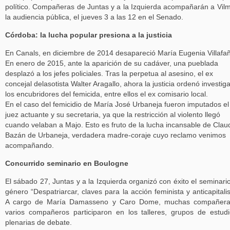
político. Compañeras de Juntas y a la Izquierda acompañarán a Vil
la audiencia pública, el jueves 3 a las 12 en el Senado.
Córdoba: la lucha popular presiona a la justicia
En Canals, en diciembre de 2014 desapareció María Eugenia Villafa
En enero de 2015, ante la aparición de su cadáver, una pueblada
desplazó a los jefes policiales. Tras la perpetua al asesino, el ex
concejal delasotista Walter Aragallo, ahora la justicia ordenó investiga
los encubridores del femicida, entre ellos el ex comisario local.
En el caso del femicidio de María José Urbaneja fueron imputados el
juez actuante y su secretaria, ya que la restricción al violento llegó
cuando velaban a Majo. Esto es fruto de la lucha incansable de Clau
Bazán de Urbaneja, verdadera madre-coraje cuyo reclamo venimos
acompañando.
Concurrido seminario en Boulogne
El sábado 27, Juntas y a la Izquierda organizó con éxito el seminari
género “Despatriarcar, claves para la acción feminista y anticapitalis
A cargo de María Damasseno y Caro Dome, muchas compañera
varios compañeros participaron en los talleres, grupos de estud
plenarias de debate.