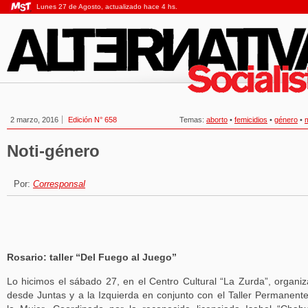
Lunes 27 de Agosto, actualizado hace 4 hs.
2 marzo, 2016
Edición N° 658
Temas:
aborto
•
femicidios
•
género
•
Noti-género
Por:
Corresponsal
Rosario: taller “Del Fuego al Juego”
Lo hicimos el sábado 27, en el Centro Cultural “La Zurda”, organi
desde Juntas y a la Izquierda en conjunto con el Taller Permanent