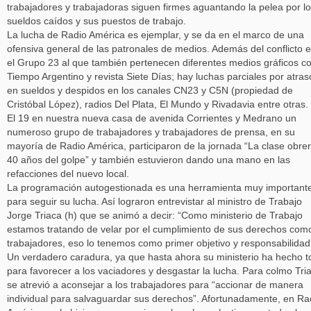
trabajadores y trabajadoras siguen firmes aguantando la pelea por l
sueldos caídos y sus puestos de trabajo.
La lucha de Radio América es ejemplar, y se da en el marco de una
ofensiva general de las patronales de medios. Además del conflicto 
el Grupo 23 al que también pertenecen diferentes medios gráficos 
Tiempo Argentino y revista Siete Días; hay luchas parciales por atras
en sueldos y despidos en los canales CN23 y C5N (propiedad de
Cristóbal López), radios Del Plata, El Mundo y Rivadavia entre otras.
El 19 en nuestra nueva casa de avenida Corrientes y Medrano un
numeroso grupo de trabajadores y trabajadores de prensa, en su
mayoría de Radio América, participaron de la jornada “La clase obre
40 años del golpe” y también estuvieron dando una mano en las
refacciones del nuevo local.
La programación autogestionada es una herramienta muy important
para seguir su lucha. Así lograron entrevistar al ministro de Trabajo
Jorge Triaca (h) que se animó a decir: “Como ministerio de Trabajo
estamos tratando de velar por el cumplimiento de sus derechos com
trabajadores, eso lo tenemos como primer objetivo y responsabilidad
Un verdadero caradura, ya que hasta ahora su ministerio ha hecho 
para favorecer a los vaciadores y desgastar la lucha. Para colmo Tri
se atrevió a aconsejar a los trabajadores para “accionar de manera
individual para salvaguardar sus derechos”. Afortunadamente, en Ra