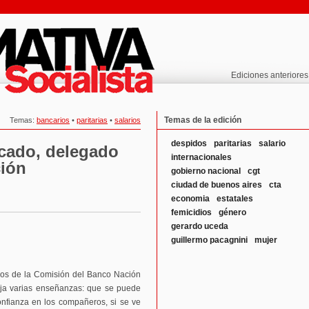
Ediciones anteriores
Temas de la edición
Temas:
bancarios
•
paritarias
•
salarios
despidos
paritarias
salario
rcado, delegado
internacionales
ción
gobierno nacional
cgt
ciudad de buenos aires
cta
economia
estatales
femicidios
género
gerardo uceda
guillermo pacagnini
mujer
os de la Comisión del Banco Nación
eja varias enseñanzas: que se puede
onfianza en los compañeros, si se ve