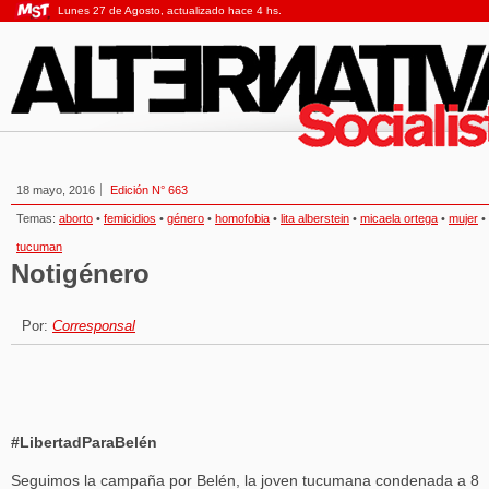
Lunes 27 de Agosto, actualizado hace 4 hs.
18 mayo, 2016
Edición N° 663
Temas:
aborto
•
femicidios
•
género
•
homofobia
•
lita alberstein
•
micaela ortega
•
mujer
•
tucuman
Notigénero
Por:
Corresponsal
#LibertadParaBelén
Seguimos la campaña por Belén, la joven tucumana condenada a 8