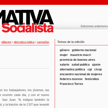
Ediciones anteriores
Temas de la edición
:
afiliacion
•
alternativa politica
•
campañas
género
gobierno nacional
mujer
mauricio macri
provincia de buenos aires
salario
salud publica
ajuste
alternativa politica
cgt
cicop
encuentro nacional de mujeres
federico moreno
femicidios
Francisco Torres
r los trabajadores, los jóvenes, las
ue ocurren cada día, y con el nuevo
 San Juan. Te indigna también la
, y la traición de la CGT que levantó