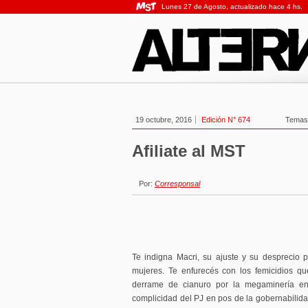
Lunes 27 de Agosto, actualizado hace 4 hs.
19 octubre, 2016
Edición N° 674
Temas
Afiliate al MST
Por:
Corresponsal
Te indigna Macri, su ajuste y su desprecio po
mujeres. Te enfurecés con los femicidios q
derrame de cianuro por la megaminería en
complicidad del PJ en pos de la gobernabilidad