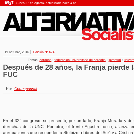
Lunes 27 de Agosto, actualizado hace 4 hs.
19 octubre, 2016
Edición N° 674
Temas:
cordoba
•
federacion universitaria de cordoba
•
juventud
•
univer
Después de 28 años, la Franja pierde l
FUC
Por:
Corresponsal
En el 32° congreso, se presentó, por un lado, Franja Morada y d
derechas de la UNC. Por otro, el frente Agustín Tosco, alianza e
agrupaciones que responden a Stolbizer (Libres del Sur) y a Cristina