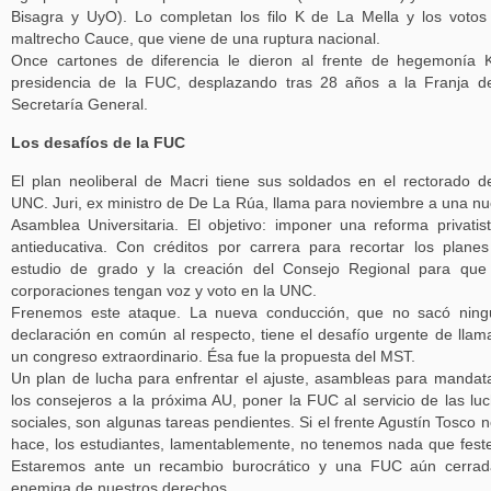
Bisagra y UyO). Lo completan los filo K de La Mella y los votos
maltrecho Cauce, que viene de una ruptura nacional.
Once cartones de diferencia le dieron al frente de hegemonía 
presidencia de la FUC, desplazando tras 28 años a la Franja d
Secretaría General.
Los desafíos de la FUC
El plan neoliberal de Macri tiene sus soldados en el rectorado d
UNC. Juri, ex ministro de De La Rúa, llama para noviembre a una n
Asamblea Universitaria. El objetivo: imponer una reforma privatis
antieducativa. Con créditos por carrera para recortar los plane
estudio de grado y la creación del Consejo Regional para que
corporaciones tengan voz y voto en la UNC.
Frenemos este ataque. La nueva conducción, que no sacó ning
declaración en común al respecto, tiene el desafío urgente de llam
un congreso extraordinario. Ésa fue la propuesta del MST.
Un plan de lucha para enfrentar el ajuste, asambleas para mandat
los consejeros a la próxima AU, poner la FUC al servicio de las lu
sociales, son algunas tareas pendientes. Si el frente Agustín Tosco n
hace, los estudiantes, lamentablemente, no tenemos nada que feste
Estaremos ante un recambio burocrático y una FUC aún cerrad
enemiga de nuestros derechos.