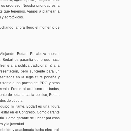
es progreso. Nuestra prioridad es la
te que tenemos. Vamos a plantear la
 y agrotóxicos.
 luchando, ahora llegó el momento de
Alejandro Bodart. Encabeza nuestro
. Bodart es garantía de lo que hace
ente a la política tradicional. Y, a la
resentación, pero suficiente para un
sentados en la legislatura porteña y
 frente a los pactos del PRO y otras
nto. Frente al arribismo de tantos,
te de toda la casta político, Bodart
rdos de cúpula.
quipo militante, Bodart es una figura
que estar en el Congreso. Como garante
oría. Como garante de luchar por esas
s y la juventud.
rebelde y apasionada lucha electoral.