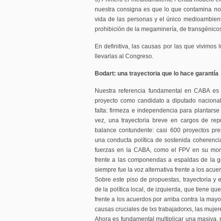
nuestra consigna es que lo que contamina no 
vida de las personas y el único medioambien
prohibición de la megaminería, de transgénicos
En definitiva, las causas por las que vivimos
llevarlas al Congreso.
Bodart: una trayectoria que lo hace garantía
Nuestra referencia fundamental en CABA es 
proyecto como candidato a diputado nacional
falta: firmeza e independencia para plantarse fr
vez, una trayectoria breve en cargos de rep
balance contundente: casi 600 proyectos pre
una conducta política de sostenida coherencia
fuerzas en la CABA, como el FPV en su mome
frente a las componendas a espaldas de la gen
siempre fue la voz alternativa frente a los acue
Sobre este piso de propuestas, trayectoria y e
de la política local, de izquierda, que tiene 
frente a los acuerdos por arriba contra la may
causas cruciales de lxs trabajadorxs, las mujere
Ahora es fundamental multiplicar una masiva, 