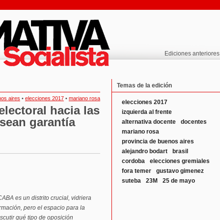
Ediciones anteriores
Temas de la edición
os aires
•
elecciones 2017
•
mariano rosa
elecciones 2017
lectoral hacia las
izquierda al frente
sean garantía
alternativa docente
docentes
mariano rosa
provincia de buenos aires
alejandro bodart
brasil
cordoba
elecciones gremiales
fora temer
gustavo gimenez
suteba
23M
25 de mayo
BA es un distrito crucial, vidriera
irmación, pero el espacio para la
scutir qué tipo de oposición