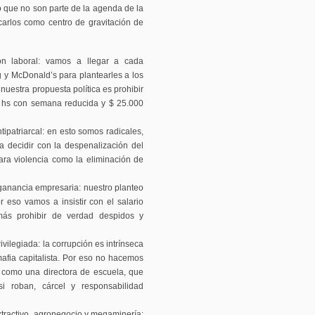
o que no son parte de la agenda de la
locarlos como centro de gravitación de
ón laboral: vamos a llegar a cada
ng y McDonald’s para plantearles a los
nuestra propuesta política es prohibir
 6 hs con semana reducida y $ 25.000
tipatriarcal: en esto somos radicales,
 decidir con la despenalización del
ara violencia como la eliminación de
 ganancia empresaria: nuestro planteo
or eso vamos a insistir con el salario
más prohibir de verdad despidos y
ivilegiada: la corrupción es intrínseca
afia capitalista. Por eso no hacemos
n como una directora de escuela, que
i roban, cárcel y responsabilidad
tractivo, agronegocio y megaminería: