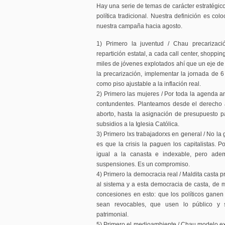
Hay una serie de temas de carácter estratégic
política tradicional. Nuestra definición es co
nuestra campaña hacia agosto.
1) Primero la juventud / Chau precarizaci
repartición estatal, a cada call center, shoppi
miles de jóvenes explotados ahí que un eje de 
la precarización, implementar la jornada de
como piso ajustable a la inflación real.
2) Primero las mujeres / Por toda la agenda an
contundentes. Planteamos desde el derecho a
aborto, hasta la asignación de presupuesto p
subsidios a la Iglesia Católica.
3) Primero lxs trabajadorxs en general / No la
es que la crisis la paguen los capitalistas. P
igual a la canasta e indexable, pero ade
suspensiones. Es un compromiso.
4) Primero la democracia real / Maldita casta pr
al sistema y a esta democracia de casta, de m
concesiones en esto: que los políticos gane
sean revocables, que usen lo público y s
patrimonial.
5) Primero el medioambiente / Chau modelo ex