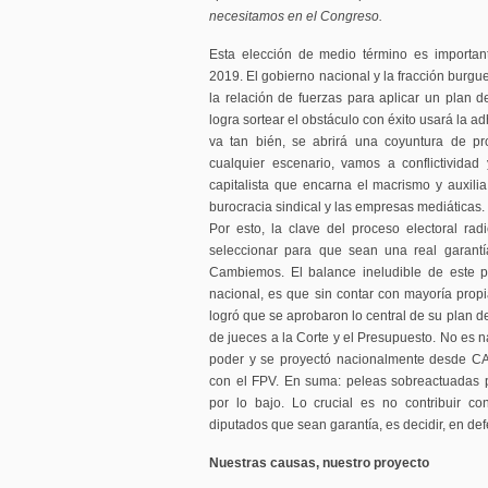
necesitamos en el Congreso.
Esta elección de medio término es importan
2019. El gobierno nacional y la fracción burgu
la relación de fuerzas para aplicar un plan d
logra sortear el obstáculo con éxito usará la ad
va tan bién, se abrirá una coyuntura de pr
cualquier escenario, vamos a conflictividad
capitalista que encarna el macrismo y auxilia 
burocracia sindical y las empresas mediáticas.
Por esto, la clave del proceso electoral ra
seleccionar para que sean una real garantía
Cambiemos. El balance ineludible de este 
nacional, es que sin contar con mayoría pro
logró que se aprobaron lo central de su plan de
de jueces a la Corte y el Presupuesto. No es 
poder y se proyectó nacionalmente desde CA
con el FPV. En suma: peleas sobreactuadas p
por lo bajo. Lo crucial es no contribuir c
diputados que sean garantía, es decidir, en de
Nuestras causas, nuestro proyecto