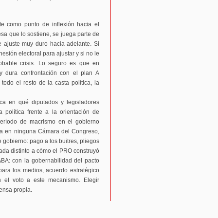
te como punto de inflexión hacia el
esa que lo sostiene, se juega parte de
e ajuste muy duro hacia adelante. Si
hesión electoral para ajustar y si no le
obable crisis. Lo seguro es que en
 y dura confrontación con el plan A
todo el resto de la casta política, la
dica en qué diputados y legisladores
 política frente a la orientación de
período de macrismo en el gobierno
pia en ninguna Cámara del Congreso,
 gobierno: pago a los buitres, pliegos
nada distinto a cómo el PRO construyó
BA: con la gobernabilidad del pacto
ara los medios, acuerdo estratégico
on el voto a este mecanismo. Elegir
fensa propia.