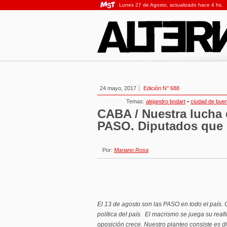
Lunes 27 de Agosto, actualizado hace 4 hs.
24 mayo, 2017
Edición N° 688
Temas:
alejandro bodart
•
ciudad de buen
CABA / Nuestra lucha e
PASO. Diputados que 
Por:
Mariano Rosa
El 13 de agosto son las PASO en todo el país. CA
política del país. El macrismo se juega su reaf
oposición crece. Nuestro planteo consiste es di