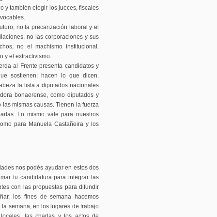
y también elegir los jueces, fiscales
evocables.
turo, no la precarización laboral y el
bilaciones, no las corporaciones y sus
hos, no el machismo institucional.
 y el extractivismo.
erda al Frente presenta candidatos y
ue sostienen: hacen lo que dicen.
abeza la lista a diputados nacionales
nadora bonaerense, como diputados y
o las mismas causas. Tienen la fuerza
earlas. Lo mismo vale para nuestros
í como para Manuela Castañeira y los
lidades nos podés ayudar en estos dos
ar tu candidatura para integrar las
antes con las propuestas para difundir
añar, los fines de semana hacemos
 la semana, en los lugares de trabajo
locales, las charlas y los actos de