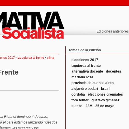
Ediciones anteriores
Temas de la edición
iones 2017
•
izzquierda al frente
•
vilma
elecciones 2017
izquierda al frente
Frente
alternativa docente
docentes
mariano rosa
provincia de buenos aires
alejandro bodart
brasil
cordoba
elecciones gremiales
fora temer
gustavo gimenez
suteba
23M
25 de mayo
La Rioja el domingo 4 de junio,
do el país estamos lanzando nuestros
óvenes, las mujeres y los