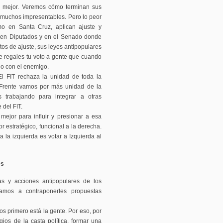
n mejor. Veremos cómo terminan sus
n muchos impresentables. Pero lo peor
o en Santa Cruz, aplican ajuste y
, en Diputados y en el Senado donde
tos de ajuste, sus leyes antipopulares
le regales tu voto a gente que cuando
do con el enemigo.
El FIT rechaza la unidad de toda la
 Frente vamos por más unidad de la
 trabajando para integrar a otras
 del FIT.
 mejor para influir y presionar a esa
or estratégico, funcional a la derecha.
 a la izquierda es votar a Izquierda al
es
s y acciones antipopulares de los
amos a contraponerles propuestas
ros primero está la gente. Por eso, por
ios de la casta política, formar una