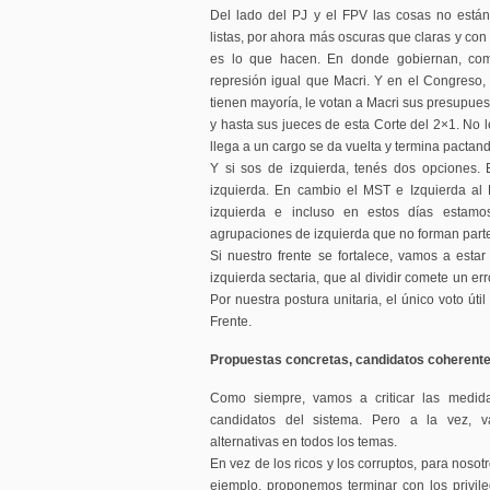
Del lado del PJ y el FPV las cosas no está
listas, por ahora más oscuras que claras y co
es lo que hacen. En donde gobiernan, com
represión igual que Macri. Y en el Congreso
tienen mayoría, le votan a Macri sus presupues
y hasta sus jueces de esta Corte del 2×1. No 
llega a un cargo se da vuelta y termina pactan
Y si sos de izquierda, tenés dos opciones. 
izquierda. En cambio el MST e Izquierda al
izquierda e incluso en estos días estamos
agrupaciones de izquierda que no forman parte
Si nuestro frente se fortalece, vamos a estar
izquierda sectaria, que al dividir comete un err
Por nuestra postura unitaria, el único voto útil
Frente.
Propuestas concretas, candidatos coherent
Como siempre, vamos a criticar las medida
candidatos del sistema. Pero a la vez, v
alternativas en todos los temas.
En vez de los ricos y los corruptos, para nosot
ejemplo, proponemos terminar con los privileg