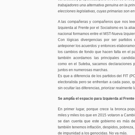
trabajadores una alternativa genuina en la princ
elecciones legislativas, cuyas primarias son en
A las compañeras y compañeros que nos leen
Izquierda al Frente por el Socialismo es la ali
nacional formamos entre el MST-Nueva Izquie
Con lógicas divergencias por ser partidos d
anteponer los acuerdos y entonces elaboramos 
los cambios de fondo que hacen falta en el pa
también acordamos las principales candidat
como en el Suteba, sacamos declaraciones po
juntos en numerosas marchas.
Es que a diferencia de los partidos del FIT (P
electoralista pero se enfrentan a cada paso, q
sin ocultar las diferencias, priorizar realmente 
Se amplía el espacio para Izquierda al Frente
En primer lugar, porque crece la bronca pop
miles y miles los que en 2015 votaron a Cambi
se dan cuenta que este gobierno es más d
también tenemos inflación, despidos, pobreza, 
de impunidad a los genocidas. No va más.