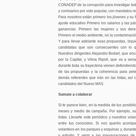
CONADEP de la corrupción para investigar todo 
y comisarios por voto popular, con mandatos r
Para nosotros están primero los jóvenes y su fu
ajuste educativo Primero los salarios y las ju
ganancias. Primero las mujeres y sus derec
Primero el medio ambiente, no la contaminación
Y para llevar adelante esas propuestas, Izqui
candidatas que son consecuentes con lo q
Nuestros dirigentes Alejandro Bodart, que enc
por la Capital, y Vilma Ripoll, que va a se
durante toda su trayectoria vienen defendiend
de las propuestas y la coherencia para pel
demás referentes que irán en las listas, as
candidatos del Nuevo MAS.
Sumate a colaborar
Si te parece bien, en la medida de tus posibi
meses y medio de campaña. Por ejemplo, sum
listas. Llevarte este periódico y nuestros vol
entre tus conocidos. Si nos querés acomp
volanteos en los parques y esquinas y, durante
y estudio. Y venir a las inauguraciones de 