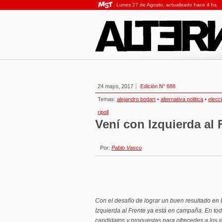
Lunes 27 de Agosto, actualizado hace 4 hs.
24 mayo, 2017
Edición N° 688
Temas:
alejandro bodart
•
alternativa politica
•
elecc
ripoll
Vení con Izquierda al 
Por:
Pablo Vasco
Con el desafío de lograr un buen resultado en 
Izquierda al Frente ya está en campaña. En to
candidatos y propuestas para ofrecerles a los j