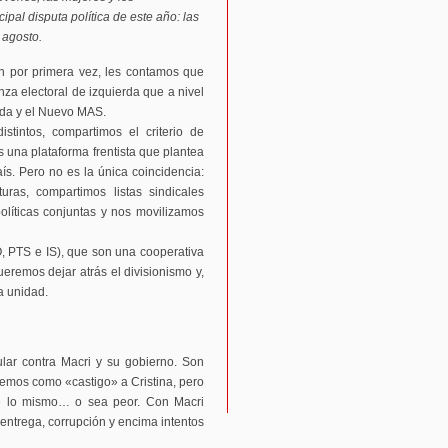
ipal disputa política de este año: las
 agosto.
 por primera vez, les contamos que
anza electoral de izquierda que a nivel
rda y el Nuevo MAS.
istintos, compartimos el criterio de
una plataforma frentista que plantea
ís. Pero no es la única coincidencia:
uras, compartimos listas sindicales
líticas conjuntas y nos movilizamos
O, PTS e IS), que son una cooperativa
ueremos dejar atrás el divisionismo y,
la unidad.
ular contra Macri y su gobierno. Son
emos como «castigo» a Cristina, pero
e lo mismo… o sea peor. Con Macri
entrega, corrupción y encima intentos