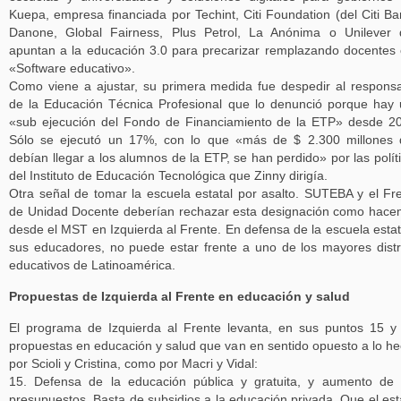
Kuepa, empresa financiada por Techint, Citi Foundation (del Citi Ba
Danone, Global Fairness, Plus Petrol, La Anónima o Unilever
apuntan a la educación 3.0 para precarizar remplazando docentes
«Software educativo».
Como viene a ajustar, su primera medida fue despedir al respons
de la Educación Técnica Profesional que lo denunció porque hay
«sub ejecución del Fondo de Financiamiento de la ETP» desde 2
Sólo se ejecutó un 17%, con lo que «más de $ 2.300 millones
debían llegar a los alumnos de la ETP, se han perdido» por las polít
del Instituto de Educación Tecnológica que Zinny dirigía.
Otra señal de tomar la escuela estatal por asalto. SUTEBA y el Fr
de Unidad Docente deberían rechazar esta designación como hac
desde el MST en Izquierda al Frente. En defensa de la escuela estat
sus educadores, no puede estar frente a uno de los mayores distr
educativos de Latinoamérica.
Propuestas de Izquierda al Frente en educación y salud
El programa de Izquierda al Frente levanta, en sus puntos 15 y
propuestas en educación y salud que van en sentido opuesto a lo h
por Scioli y Cristina, como por Macri y Vidal:
15. Defensa de la educación pública y gratuita, y aumento de
presupuestos. Basta de subsidios a la educación privada. Que el es