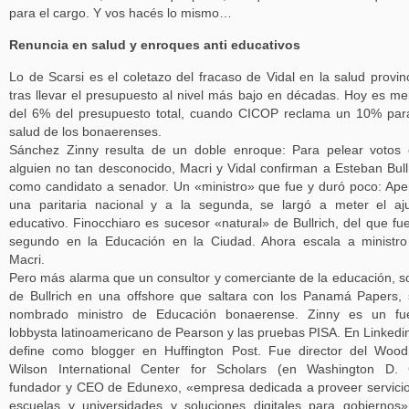
para el cargo. Y vos hacés lo mismo…
Renuncia en salud y enroques anti educativos
Lo de Scarsi es el coletazo del fracaso de Vidal en la salud provinc
tras llevar el presupuesto al nivel más bajo en décadas. Hoy es m
del 6% del presupuesto total, cuando CICOP reclama un 10% par
salud de los bonaerenses.
Sánchez Zinny resulta de un doble enroque: Para pelear votos
alguien no tan desconocido, Macri y Vidal confirman a Esteban Bull
como candidato a senador. Un «ministro» que fue y duró poco: Ap
una paritaria nacional y a la segunda, se largó a meter el aj
educativo. Finocchiaro es sucesor «natural» de Bullrich, del que fu
segundo en la Educación en la Ciudad. Ahora escala a ministr
Macri.
Pero más alarma que un consultor y comerciante de la educación, s
de Bullrich en una offshore que saltara con los Panamá Papers,
nombrado ministro de Educación bonaerense. Zinny es un fue
lobbysta latinoamericano de Pearson y las pruebas PISA. En Linkedi
define como blogger en Huffington Post. Fue director del Woo
Wilson International Center for Scholars (en Washington D. 
fundador y CEO de Edunexo, «empresa dedicada a proveer servici
escuelas y universidades y soluciones digitales para gobiernos