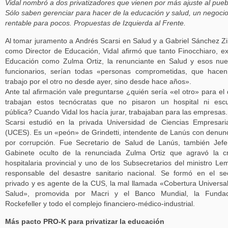
Vidal nombró a dos privatizadores que vienen por más ajuste al pueb
Sólo saben gerenciar para hacer de la educación y salud, un negoci
rentable para pocos. Propuestas de Izquierda al Frente.
Al tomar juramento a Andrés Scarsi en Salud y a Gabriel Sánchez Z
como Director de Educación, Vidal afirmó que tanto Finocchiaro, e
Educación como Zulma Ortiz, la renunciante en Salud y esos nu
funcionarios, serían todas «personas comprometidas, que hace
trabajo por el otro no desde ayer, sino desde hace años».
Ante tal afirmación vale preguntarse ¿quién sería «el otro» para el
trabajan estos tecnócratas que no pisaron un hospital ni esc
pública? Cuando Vidal los hacía jurar, trabajaban para las empresas.
Scarsi estudió en la privada Universidad de Ciencias Empresari
(UCES). Es un «peón» de Grindetti, intendente de Lanús con denun
por corrupción. Fue Secretario de Salud de Lanús, también Jef
Gabinete oculto de la renunciada Zulma Ortiz que agravó la cr
hospitalaria provincial y uno de los Subsecretarios del ministro Le
responsable del desastre sanitario nacional. Se formó en el se
privado y es agente de la CUS, la mal llamada «Cobertura Universa
Salud», promovida por Macri y el Banco Mundial, la Fundac
Rockefeller y todo el complejo financiero-médico-industrial.
Más pacto PRO-K para privatizar la educación