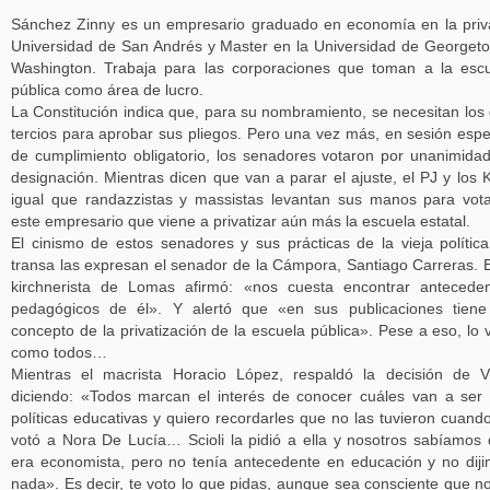
Sánchez Zinny es un empresario graduado en economía en la pri
Universidad de San Andrés y Master en la Universidad de Georget
Washington. Trabaja para las corporaciones que toman a la esc
pública como área de lucro.
La Constitución indica que, para su nombramiento, se necesitan los
tercios para aprobar sus pliegos. Pero una vez más, en sesión espe
de cumplimiento obligatorio, los senadores votaron por unanimida
designación. Mientras dicen que van a parar el ajuste, el PJ y los K
igual que randazzistas y massistas levantan sus manos para vot
este empresario que viene a privatizar aún más la escuela estatal.
El cinismo de estos senadores y sus prácticas de la vieja polític
transa las expresan el senador de la Cámpora, Santiago Carreras. 
kirchnerista de Lomas afirmó: «nos cuesta encontrar antecede
pedagógicos de él». Y alertó que «en sus publicaciones tien
concepto de la privatización de la escuela pública». Pese a eso, lo 
como todos…
Mientras el macrista Horacio López, respaldó la decisión de V
diciendo: «Todos marcan el interés de conocer cuáles van a ser
políticas educativas y quiero recordarles que no las tuvieron cuand
votó a Nora De Lucía… Scioli la pidió a ella y nosotros sabíamos
era economista, pero no tenía antecedente en educación y no dij
nada». Es decir, te voto lo que pidas, aunque sea consciente que n