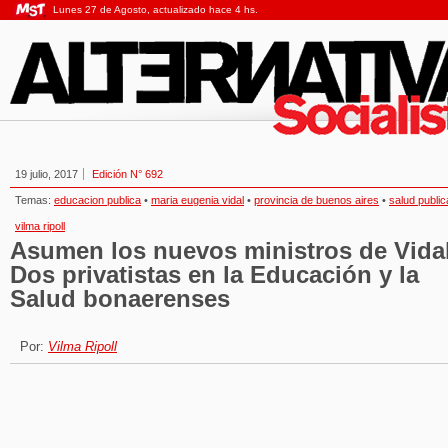
Lunes 27 de Agosto, actualizado hace 4 hs.
19 julio, 2017
Edición N° 692
Temas:
educacion publica
•
maria eugenia vidal
•
provincia de buenos aires
•
salud public
vilma ripoll
Asumen los nuevos ministros de Vidal
Dos privatistas en la Educación y la
Salud bonaerenses
Por:
Vilma Ripoll