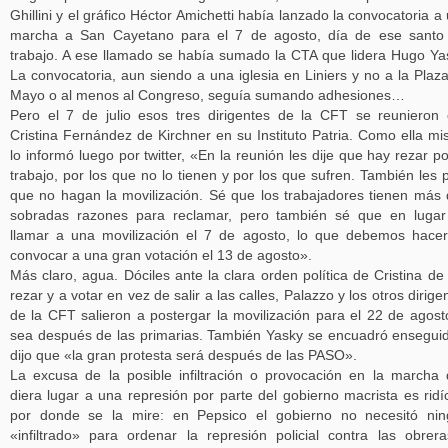
Ghillini y el gráfico Héctor Amichetti había lanzado la convocatoria a
marcha a San Cayetano para el 7 de agosto, día de ese santo
trabajo. A ese llamado se había sumado la CTA que lidera Hugo Ya
La convocatoria, aun siendo a una iglesia en Liniers y no a la Plaz
Mayo o al menos al Congreso, seguía sumando adhesiones…
Pero el 7 de julio esos tres dirigentes de la CFT se reunieron
Cristina Fernández de Kirchner en su Instituto Patria. Como ella m
lo informó luego por twitter, «En la reunión les dije que hay rezar po
trabajo, por los que no lo tienen y por los que sufren. También les 
que no hagan la movilización. Sé que los trabajadores tienen más
sobradas razones para reclamar, pero también sé que en luga
llamar a una movilización el 7 de agosto, lo que debemos hace
convocar a una gran votación el 13 de agosto».
Más claro, agua. Dóciles ante la clara orden política de Cristina de 
rezar y a votar en vez de salir a las calles, Palazzo y los otros dirige
de la CFT salieron a postergar la movilización para el 22 de agost
sea después de las primarias. También Yasky se encuadró ensegui
dijo que «la gran protesta será después de las PASO».
La excusa de la posible infiltración o provocación en la marcha
diera lugar a una represión por parte del gobierno macrista es ridí
por donde se la mire: en Pepsico el gobierno no necesitó ni
«infiltrado» para ordenar la represión policial contra las obrer