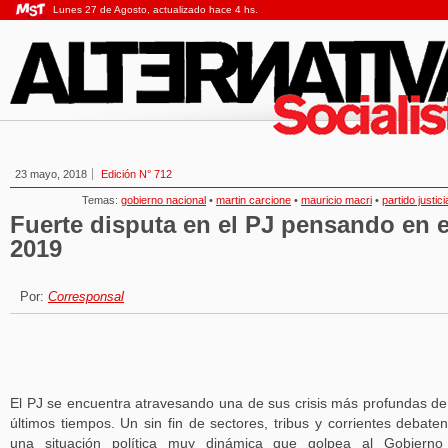
Lunes 27 de Agosto, actualizado hace 4 hs.
23 mayo, 2018
Edición N° 712
Temas:
gobierno nacional
•
martin carcione
•
mauricio macri
•
partido justici
Fuerte disputa en el PJ pensando en e
2019
Por:
Corresponsal
El PJ se encuentra atravesando una de sus crisis más profundas de
últimos tiempos. Un sin fin de sectores, tribus y corrientes debate
una situación política muy dinámica que golpea al Gobierno