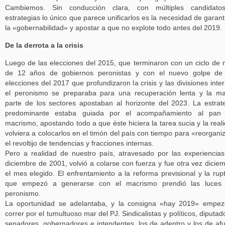
Cambiemos. Sin conducción clara, con múltiples candidato
estrategias lo único que parece unificarlos es la necesidad de garant
la «gobernabilidad» y apostar a que no explote todo antes del 2019.
De la derrota a la crisis
Luego de las elecciones del 2015, que terminaron con un ciclo de
de 12 años de gobiernos peronistas y con el nuevo golpe de 
elecciones del 2017 que profundizaron la crisis y las divisiones inte
el peronismo se preparaba para una recuperación lenta y la m
parte de los sectores apostaban al horizonte del 2023. La estrat
predominante estaba guiada por el acompañamiento al pan 
macrismo, apostando todo a que éste hiciera la tarea sucia y la real
volviera a colocarlos en el timón del país con tiempo para «reorgani
el revoltijo de tendencias y fracciones internas.
Pero a realidad de nuestro país, atravesado por las experiencia
diciembre de 2001, volvió a colarse con fuerza y fue otra vez dicie
el mes elegido. El enfrentamiento a la reforma previsional y la rup
que empezó a generarse con el macrismo prendió las luces 
peronismo.
La oportunidad se adelantaba, y la consigna «hay 2019» empe
correr por el tumultuoso mar del PJ. Sindicalistas y políticos, diputad
senadores, gobernadores e intendentes, los de adentro y los de af