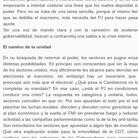
empezaron a intentar costurar una línea que los vuelva depositar e
poder. Pero no se trata de una tarea sencilla, porque al mismo ti
que se debilita el macrismo, más necesita del PJ para hacer pasa
ajuste.
Sin una voz de mando clara y con la «presión» de sostener
gobernabilidad, buscan a contrarreloj una salida a la crisis interna.
El camino de la unidad
En su búsqueda de retornar al poder, los sectores en pugna ens
distintas posibilidades. En principio son conscientes que sin la may
de los sectores unidos, muy difícilmente les alcance para derrotar en
elecciones al macrismo, sin embargo hay un escenario que 
preocupa aún más que el electoral: ¿Qué pasa si Cambiemos no l
completar su mandato? En ese caso, ¿está el PJ en condicione
conducir una crisis? La respuesta es categórica y unitaria, todos
sectores coinciden en que no. Por eso apuestan el todo por el to
planchar las luchas sociales, discuten y discuten como garantizar a
al plan económico y la vuelta al FMI sin prenderse fuego y reduce
actividad a las campañas parlamentarias como la de la ley anti tarifa
Son minoritarios los sectores que apuestan a algún tipo de movilizac
Qué otra explicación existe para la inmovilidad de la CGT, cóm
explican sino los esfuerzos de los Gobernadores para encamina