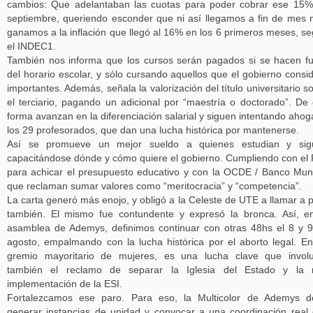
cambios: Que adelantaban las cuotas para poder cobrar ese 15
septiembre, queriendo esconder que ni así llegamos a fin de mes n
ganamos a la inflación que llegó al 16% en los 6 primeros meses, s
el INDEC1.
También nos informa que los cursos serán pagados si se hacen f
del horario escolar, y sólo cursando aquellos que el gobierno consi
importantes. Además, señala la valorización del título universitario s
el terciario, pagando un adicional por “maestría o doctorado”. De
forma avanzan en la diferenciación salarial y siguen intentando ahog
los 29 profesorados, que dan una lucha histórica por mantenerse.
Así se promueve un mejor sueldo a quienes estudian y sig
capacitándose dónde y cómo quiere el gobierno. Cumpliendo con el
para achicar el presupuesto educativo y con la OCDE / Banco Mun
que reclaman sumar valores como “meritocracia” y “competencia”.
La carta generó más enojo, y obligó a la Celeste de UTE a llamar a 
también. El mismo fue contundente y expresó la bronca. Así, e
asamblea de Ademys, definimos continuar con otras 48hs el 8 y 
agosto, empalmando con la lucha histórica por el aborto legal. E
gremio mayoritario de mujeres, es una lucha clave que invol
también el reclamo de separar la Iglesia del Estado y la r
implementación de la ESI.
Fortalezcamos ese paro. Para eso, la Multicolor de Ademys d
generar instancias de unidad y convocar a una coordinación real