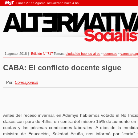
Lunes 27 de Agosto, actualizado hace 4 hs.
1 agosto, 2018
Edición N° 717
Temas:
ciudad de buenos aires
•
docentes
•
vanesa gagl
CABA: El conflicto docente sigue
Por:
Corresponsal
Antes del receso invernal, en Ademys habíamos votado el No Inici
clases con paro de 48hs, en contra del mísero 15% de aumento en 
cuotas y las pésimas condiciones laborales. A días de la medida
ministra de Educación, Soledad Acuña, nos informó por “carta” 