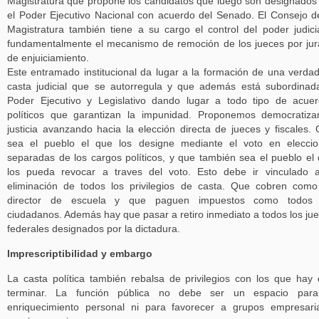
Magistratura que propone los candidatos que luego son designados
el Poder Ejecutivo Nacional con acuerdo del Senado. El Consejo d
Magistratura también tiene a su cargo el control del poder judici
fundamentalmente el mecanismo de remoción de los jueces por ju
de enjuiciamiento.
Este entramado institucional da lugar a la formación de una verda
casta judicial que se autorregula y que además está subordinad
Poder Ejecutivo y Legislativo dando lugar a todo tipo de acue
políticos que garantizan la impunidad. Proponemos democratiza
justicia avanzando hacia la elección directa de jueces y fiscales.
sea el pueblo el que los designe mediante el voto en elecci
separadas de los cargos políticos, y que también sea el pueblo el
los pueda revocar a traves del voto. Esto debe ir vinculado 
eliminación de todos los privilegios de casta. Que cobren com
director de escuela y que paguen impuestos como todos 
ciudadanos. Además hay que pasar a retiro inmediato a todos los ju
federales designados por la dictadura.
Imprescriptibilidad y embargo
La casta política también rebalsa de privilegios con los que hay
terminar. La función pública no debe ser un espacio para
enriquecimiento personal ni para favorecer a grupos empresari