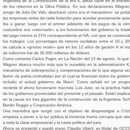
Argentina de la Construcción de la era K, pieza clave en el entra
de los retornos en la Obra Pública. En sus declaraciones Wagner
amigo de Julio De Vido, deschavó cómo era el mecanismo: se junt
las empresas antes de cada licitación para acordar previamente quie
iba a ganar, luego con el primer adelanto de los pagos de la obr
costumbre era «retornarle» a los funcionarios del gobierno la total
del pago menos el 21% correspondiente al IVA, con que se comenz
los trabajos. Los porcentajes de retorno oscilaban entre el 10 y 2
se calcula a «grosso modo» que en los 12 años de gestión K el m
de sobornos fue de 36.000 millones de dólares.
Como comenta Carlos Pagni, en La Nación del 13 de agosto, lo que 
Wagner abarca mucho más que lo sucedido en la administración K
mecanismo de sobreprecios y compensaciones de lo que alguna ve
llamó «la patria contratista» por el cual se financian todos los gobier
incluido el actual gobierno de Macri. Como señaló en un prog
reciente el ahora funcionario macrista Luis Juez, es la práctica habi
de los gobiernos provinciales del presente y el pasado. Están implic
en la causa los tres gigantes de la construcción de la Argentina Tech
Benito Roggio y Corporación América.
Una maniobra que surgió con el objetivo de desprestigiar a Crist
empieza a poner a la luz pública la inmensa trama corrupta que ab
a toda la clase empresarial y la casta política del país.
Ahora se presentó y quedó preso Claudio Uberti, ex titular de OCC