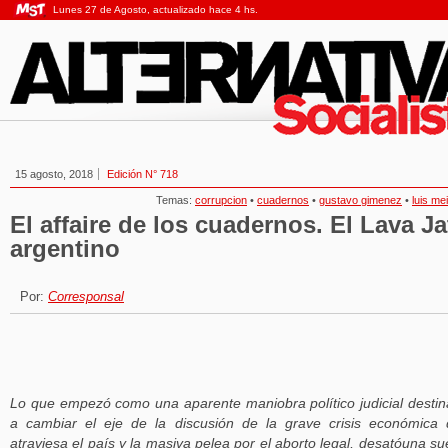
Lunes 27 de Agosto, actualizado hace 4 hs.
15 agosto, 2018
Edición N° 718
Temas:
corrupcion
•
cuadernos
•
gustavo gimenez
•
luis me
El affaire de los cuadernos. El Lava Ja
argentino
Por:
Corresponsal
Lo que empezó como una aparente maniobra político judicial desti
a cambiar el eje de la discusión de la grave crisis económica
atraviesa el país y la masiva pelea por el aborto legal, desatóuna su