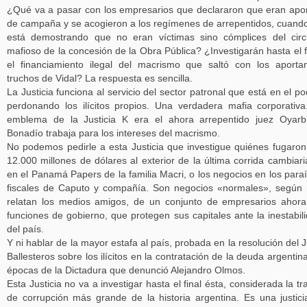
¿Qué va a pasar con los empresarios que declararon que eran apo
de campaña y se acogieron a los regímenes de arrepentidos, cuand
está demostrando que no eran víctimas sino cómplices del circ
mafioso de la concesión de la Obra Pública? ¿Investigarán hasta el f
el financiamiento ilegal del macrismo que saltó con los aporta
truchos de Vidal? La respuesta es sencilla.
La Justicia funciona al servicio del sector patronal que está en el po
perdonando los ilícitos propios. Una verdadera mafia corporativa
emblema de la Justicia K era el ahora arrepentido juez Oyarb
Bonadío trabaja para los intereses del macrismo.
No podemos pedirle a esta Justicia que investigue quiénes fugaron
12.000 millones de dólares al exterior de la última corrida cambiari
en el Panamá Papers de la familia Macri, o los negocios en los para
fiscales de Caputo y compañía. Son negocios «normales», según
relatan los medios amigos, de un conjunto de empresarios ahor
funciones de gobierno, que protegen sus capitales ante la inestabil
del país.
Y ni hablar de la mayor estafa al país, probada en la resolución del 
Ballesteros sobre los ilícitos en la contratación de la deuda argentin
épocas de la Dictadura que denunció Alejandro Olmos.
Esta Justicia no va a investigar hasta el final ésta, considerada la t
de corrupción más grande de la historia argentina. Es una justici