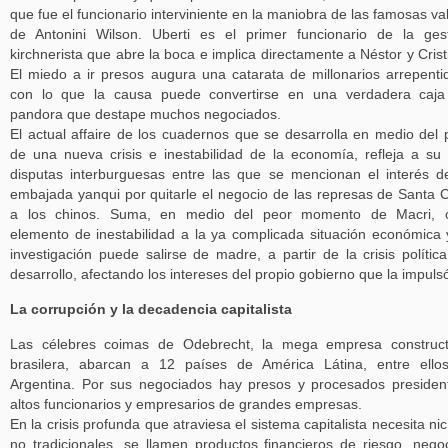
que fue el funcionario interviniente en la maniobra de las famosas val
de Antonini Wilson. Uberti es el primer funcionario de la ges
kirchnerista que abre la boca e implica directamente a Néstor y Crist
El miedo a ir presos augura una catarata de millonarios arrepenti
con lo que la causa puede convertirse en una verdadera caja
pandora que destape muchos negociados.
El actual affaire de los cuadernos que se desarrolla en medio del 
de una nueva crisis e inestabilidad de la economía, refleja a su
disputas interburguesas entre las que se mencionan el interés d
embajada yanqui por quitarle el negocio de las represas de Santa 
a los chinos. Suma, en medio del peor momento de Macri, o
elemento de inestabilidad a la ya complicada situación económica 
investigación puede salirse de madre, a partir de la crisis polític
desarrollo, afectando los intereses del propio gobierno que la impuls
La corrupción y la decadencia capitalista
Las célebres coimas de Odebrecht, la mega empresa construct
brasilera, abarcan a 12 países de América Látina, entre ello
Argentina. Por sus negociados hay presos y procesados presiden
altos funcionarios y empresarios de grandes empresas.
En la crisis profunda que atraviesa el sistema capitalista necesita ni
no tradicionales, se llamen productos financieros de riesgo, nego