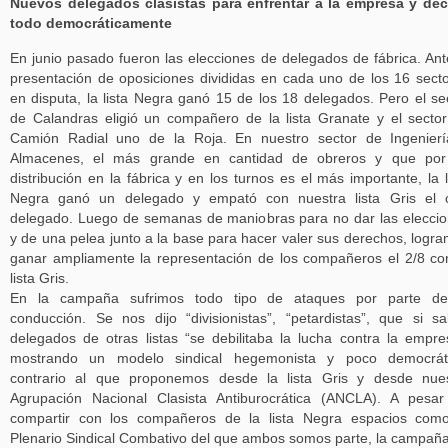
Nuevos delegados clasistas para enfrentar a la empresa y dec
todo democráticamente
En junio pasado fueron las elecciones de delegados de fábrica. Ant
presentación de oposiciones divididas en cada uno de los 16 sect
en disputa, la lista Negra ganó 15 de los 18 delegados. Pero el se
de Calandras eligió un compañero de la lista Granate y el secto
Camión Radial uno de la Roja. En nuestro sector de Ingenier
Almacenes, el más grande en cantidad de obreros y que por
distribución en la fábrica y en los turnos es el más importante, la l
Negra ganó un delegado y empató con nuestra lista Gris el o
delegado. Luego de semanas de maniobras para no dar las elecci
y de una pelea junto a la base para hacer valer sus derechos, logr
ganar ampliamente la representación de los compañeros el 2/8 co
lista Gris.
En la campaña sufrimos todo tipo de ataques por parte de
conducción. Se nos dijo “divisionistas”, “petardistas”, que si sa
delegados de otras listas “se debilitaba la lucha contra la empre
mostrando un modelo sindical hegemonista y poco democráti
contrario al que proponemos desde la lista Gris y desde nue
Agrupación Nacional Clasista Antiburocrática (ANCLA). A pesa
compartir con los compañeros de la lista Negra espacios com
Plenario Sindical Combativo del que ambos somos parte, la campañ