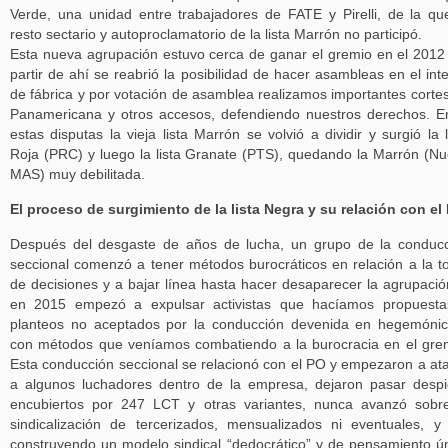
Verde, una unidad entre trabajadores de FATE y Pirelli, de la qu
resto sectario y autoproclamatorio de la lista Marrón no participó.
Esta nueva agrupación estuvo cerca de ganar el gremio en el 2012
partir de ahí se reabrió la posibilidad de hacer asambleas en el inte
de fábrica y por votación de asamblea realizamos importantes corte
Panamericana y otros accesos, defendiendo nuestros derechos. E
estas disputas la vieja lista Marrón se volvió a dividir y surgió la l
Roja (PRC) y luego la lista Granate (PTS), quedando la Marrón (N
MAS) muy debilitada.
El proceso de surgimiento de la lista Negra y su relación con el
Después del desgaste de años de lucha, un grupo de la conduc
seccional comenzó a tener métodos burocráticos en relación a la 
de decisiones y a bajar línea hasta hacer desaparecer la agrupació
en 2015 empezó a expulsar activistas que hacíamos propuesta
planteos no aceptados por la conducción devenida en hegemóni
con métodos que veníamos combatiendo a la burocracia en el gre
Esta conducción seccional se relacionó con el PO y empezaron a at
a algunos luchadores dentro de la empresa, dejaron pasar desp
encubiertos por 247 LCT y otras variantes, nunca avanzó sobr
sindicalización de tercerizados, mensualizados ni eventuales, y
construyendo un modelo sindical “dedocrático” y de pensamiento ú