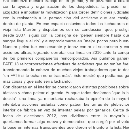
Ahí comenzó nuestro trabajo en el gremio, y empezamos a colab
con la ayuda y organización de los despedidos, la presión en
juzgados e impulsar la movilización para torcer definiciones judiciale
con la resistencia a la persecución del activismo que era casti
dentro de planta. En ese espacio estuvimos todos los luchadores e
vieja lista Marrón y disputamos con su conducción que, prestig
desde 2007, siguió con la consigna de “pelear siempre hasta qu
sangre llegue al rio” y autoproclamarse en “mejor pocos pero buen
Nuestra pelea fue consecuente y tenaz contra el sectarismo y co
acciones ultras, logrando derrotar esa línea en 2010 ante la conqu
de los primeros compañeros reincorporados. Así pudimos ganar
FATE 13 reincorporaciones efectivas de activistas que no tenían fue
transformando la cabeza de muchos viejos trabajadores que te de
“en FATE si te echan no entras más”. Esto mostró que podíamos g
más cosas y que solo sería luchando.
Con disputas en el interior se consolidaron distintas posiciones sobre
tácticas y cómo pelear el gremio. Aunque todos decíamos “que la 
decida”, una línea ya minoritaria rechazaba la opinión de la mayor
intentaba acciones aisladas como patear las urnas de plebiscito
interior de fábrica en vez de intentar pelear por ganarlos. Cerca d
fecha de elecciones 2012, nos dividimos entre la mayoría 
queríamos formar algo nuevo y democrático, que surgió por el vot
la base en internas transparentes que dieron el triunfo a la lista Ne