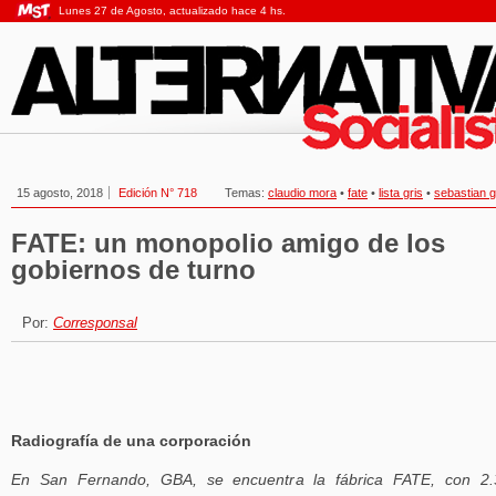
Lunes 27 de Agosto, actualizado hace 4 hs.
15 agosto, 2018
Edición N° 718
Temas:
claudio mora
•
fate
•
lista gris
•
sebastian 
FATE: un monopolio amigo de los
gobiernos de turno
Por:
Corresponsal
Radiografía de una corporación
En San Fernando, GBA, se encuentra la fábrica FATE, con 2.