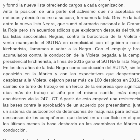
y formó la nueva lista ofreciendo cargos a cada organización.
Ante la posición de una parte del activismo que no aceptaba e
métodos y decidió no irse a su casa, formamos la lista Gris. En la bat
entre la nueva lista Negra, que sumó al armado nacional a la Grana
la Roja pero sin acuerdos sólidos que explotaron después del triunf
las listas seccionales Negras, contra la burocracia de la Violeta
venía manejando el SUTNA en complicidad con el gobierno naci
kirchnerista, llamamos a votar a la Negra. Con el empuje y br
acumulados contra la conducción de la Violeta pegada a la cam
presidencial kirchnerista, a fines de 2015 gana el SUTNA la lista Neg
En los dos años de la lista Negra como conducción del SUTNA, sin t
oposición en la fábrica y con las expectativas que despertaro
desplazar a la Violeta, dejaron pasar más de 100 despidos en 2016
cambio de turno de trabajo en un tercio de la empresa que signific
días más de trabajo al año por el mismo sueldo, más despi
encubiertos vía la 247 LCT. A partir de esto empezó una resistenci
las bases contra la aprobación de un acuerdo por presentismo, jun
un sistema de autocontrol de detenciones de máquinas para achicar
descansos de los compañeros, que derivó en un conflicto en el qu
los últimos meses la base desborda en las asambleas de fábrica 
conducción.