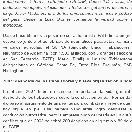
trabajadores. Y forma parte junto a ALUAR, Banco Itaú y otras, d
poderoso monopolio relacionado a todos los gobiernos de turno,
dirige Javier Madanes, uno de los empresarios más ricos y poder
del país. Desde la Lista Gris te contamos la verdad sobre e
monopolio.
Desde hace 65 años, a pesar de ser autopartista, FATE tiene un gr
específico junto a otras fábricas de neumáticos para autos, camion
vehículos agrícolas; el SUTNA (Sindicato Unico Trabajadores
Neumático de Argentina) con 4.500 afiliados, con 3 grandes seccion
en San Fernando (FATE), Merlo (Pirelli) y Lavallol (Bridgeston
delegaciones en Córdoba, Santa Fe, Entre Ríos, Tucumán, CAB
Hurlingham.
2007: desborde de los trabajadores y nueva organización sindic
En el año 2007 hubo un cambio profundo en la vida gremial,
desborde de los trabajadores sobre la conducción en San Fernando
dio paso al surgimiento de una vanguardia combativa y rebelde que
hoy sigue en pie. Esa heroica vanguardia logró desplazar a
conducción burocrática, pero la empresa pudo derrotarla en un durí
conflicto que en 2008 se cobró 200 despidos en el gremio y 80 de e
en FATE.