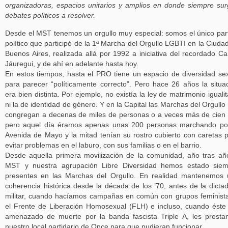
organizadoras, espacios unitarios y amplios en donde siempre su
debates políticos a resolver.
Desde el MST tenemos un orgullo muy especial: somos el único par
político que participó de la 1ª Marcha del Orgullo LGBTI en la Ciuda
Buenos Aires, realizada allá por 1992 a iniciativa del recordado Ca
Jáuregui, y de ahí en adelante hasta hoy.
En estos tiempos, hasta el PRO tiene un espacio de diversidad se
para parecer “políticamente correcto”. Pero hace 26 años la situa
era bien distinta. Por ejemplo, no existía la ley de matrimonio igualit
ni la de identidad de género. Y en la Capital las Marchas del Orgullo
congregan a decenas de miles de personas o a veces más de cien 
pero aquel día éramos apenas unas 200 personas marchando po
Avenida de Mayo y la mitad tenían su rostro cubierto con caretas 
evitar problemas en el laburo, con sus familias o en el barrio.
Desde aquella primera movilización de la comunidad, año tras añ
MST y nuestra agrupación Libre Diversidad hemos estado siem
presentes en las Marchas del Orgullo. En realidad mantenemos
coherencia histórica desde la década de los ’70, antes de la dicta
militar, cuando hacíamos campañas en común con grupos feminist
el Frente de Liberación Homosexual (FLH) e incluso, cuando éste
amenazado de muerte por la banda fascista Triple A, les prest
nuestro local partidario de Once para que pudieran funcionar.