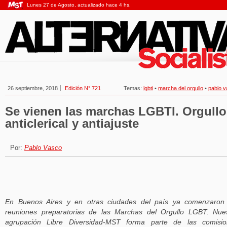
Lunes 27 de Agosto, actualizado hace 4 hs.
26 septiembre, 2018
Edición N° 721
Temas:
lgbti
•
marcha del orgullo
•
pablo 
Se vienen las marchas LGBTI. Orgullo
anticlerical y antiajuste
Por:
Pablo Vasco
En Buenos Aires y en otras ciudades del país ya comenzaron 
reuniones preparatorias de las Marchas del Orgullo LGBT. Nue
agrupación Libre Diversidad-MST forma parte de las comisio