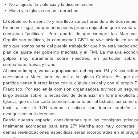
No al ajuste, la violencia y la discriminación
Macri y la Iglesia son anti-derechos
El debate no fue sencillo y nos llevó varias horas durante dos reunio
En primer lugar, porque unos pocos grupos objetaban que levantár
consignas “políticas”. Pero aparte de que siempre las Marchas
Orgullo son políticas, la comunidad LGBTI no vive aislada en un t
sino que somos parte del pueblo trabajador que hoy está padeciend
plan de ajuste del gobierno macrista y el FMI. La malaria econó
golpea muy duramente sobre nosotres, en particular sobre 
compañeras travas y trans.
Al mismo tiempo, varias agrupaciones del espacio PJ y K coincidía
cuestionar a Macri, pero no así a la Iglesia Católica. Es que di
partidos tienen fuertes lazos con la cúpula clerical y con el propio 
Francisco. Por eso en la comisión organizadora tuvimos un segun
largo debate sobre la necesidad de denunciar en forma explícita 
Iglesia, que es bancada económicamente por el Estado, así como e
texto a leer el 17N vamos a criticar con fuerza también a 
evangelistas anti-derechos.
Desde nuestro espacio, consideramos que las consignas princip
finalmente acordadas para esta 27ª Marcha son muy correctas.
demás reivindicaciones específicas serán incorporadas en el prog