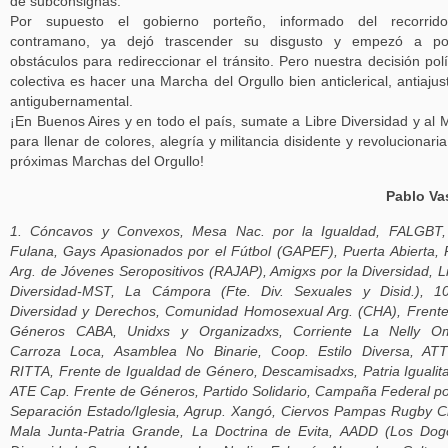
de subconsignas.
Por supuesto el gobierno porteño, informado del recorrid
contramano, ya dejó trascender su disgusto y empezó a po
obstáculos para redireccionar el tránsito. Pero nuestra decisión polí
colectiva es hacer una Marcha del Orgullo bien anticlerical, antiajus
antigubernamental.
¡En Buenos Aires y en todo el país, sumate a Libre Diversidad y al
para llenar de colores, alegría y militancia disidente y revolucionaria
próximas Marchas del Orgullo!
Pablo Va
1. Cóncavos y Convexos, Mesa Nac. por la Igualdad, FALGBT,
Fulana, Gays Apasionados por el Fútbol (GAPEF), Puerta Abierta,
Arg. de Jóvenes Seropositivos (RAJAP), Amigxs por la Diversidad, L
Diversidad-MST, La Cámpora (Fte. Div. Sexuales y Disid.), 1
Diversidad y Derechos, Comunidad Homosexual Arg. (CHA), Frent
Géneros CABA, Unidxs y Organizadxs, Corriente La Nelly Om
Carroza Loca, Asamblea No Binarie, Coop. Estilo Diversa, AT
RITTA, Frente de Igualdad de Género, Descamisadxs, Patria Igualita
ATE Cap. Frente de Géneros, Partido Solidario, Campaña Federal po
Separación Estado/Iglesia, Agrup. Xangó, Ciervos Pampas Rugby C
Mala Junta-Patria Grande, La Doctrina de Evita, AADD (Los Dog