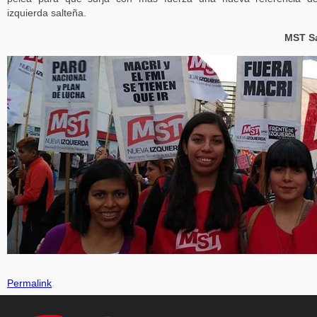
izquierda salteña.
MST Sa
Permalink