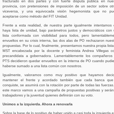
fracturado en dos partes y con fuerte disputa pública en nue
provincia, con pretensiones de imposición de un sector sobre ot
viceversa, y una equivocada visión hegemonista que no pu
aceptarse como método del FIT Unidad.
Frente a esta realidad, de nuestra parte igualmente intentamos
haya lista de unidad, bajo parámetros justos y democráticos con
lista conformada con visibilidad para todos, pero lamentablem
envueltos en su crisis interna, las dos alas de PO rechazaron nues
propuestas. Por lo cual, finalmente, presentamos nuestra propia lista
MST encabezada por la docente y feminista Andrea Villegas c
precandidata a gobernadora. Lamentablemente los compañeros 
PTS decidieron quedar envueltos en la interna de PO cuando pudi
haberse sumado a una lista común con nosotros.
Igualmente, valoramos como muy positivo que hayamos decid
mantener el frente y acordado también que cada banca que
conquiste, se asumirá con la rotación por parte de todas las fuerzas
este marco vamos a una campaña de propuestas positivas y serán
trabajadores y la juventud quienes definirán con su voto.
Unimos a la izquierda. Ahora a renovarla
Sobre la base de lo positivo de haber unido a casi toda la izquierda e