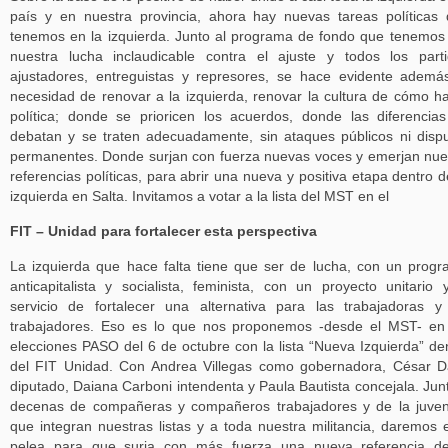
país y en nuestra provincia, ahora hay nuevas tareas políticas
tenemos en la izquierda. Junto al programa de fondo que tenemos
nuestra lucha inclaudicable contra el ajuste y todos los part
ajustadores, entreguistas y represores, se hace evidente ademá
necesidad de renovar a la izquierda, renovar la cultura de cómo h
política; donde se prioricen los acuerdos, donde las diferencia
debatan y se traten adecuadamente, sin ataques públicos ni disp
permanentes. Donde surjan con fuerza nuevas voces y emerjan nu
referencias políticas, para abrir una nueva y positiva etapa dentro d
izquierda en Salta. Invitamos a votar a la lista del MST en el
FIT – Unidad para fortalecer esta perspectiva
La izquierda que hace falta tiene que ser de lucha, con un prog
anticapitalista y socialista, feminista, con un proyecto unitario 
servicio de fortalecer una alternativa para las trabajadoras y
trabajadores. Eso es lo que nos proponemos -desde el MST- en
elecciones PASO del 6 de octubre con la lista “Nueva Izquierda” de
del FIT Unidad. Con Andrea Villegas como gobernadora, César 
diputado, Daiana Carboni intendenta y Paula Bautista concejala. Jun
decenas de compañeras y compañeros trabajadores y de la juve
que integran nuestras listas y a toda nuestra militancia, daremos 
pelea para que surja con más fuerza una nueva referencia de