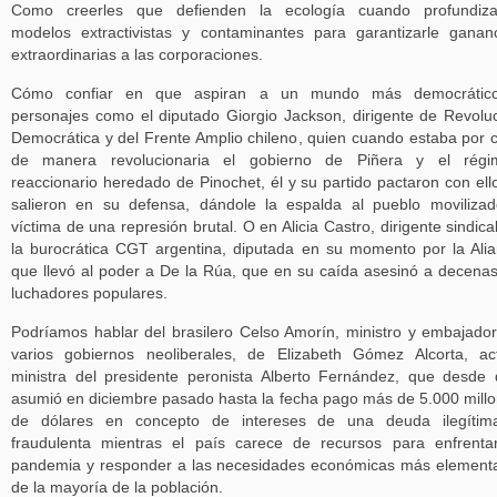
Como creerles que defienden la ecología cuando profundiza
modelos extractivistas y contaminantes para garantizarle ganan
extraordinarias a las corporaciones.
Cómo confiar en que aspiran a un mundo más democrátic
personajes como el diputado Giorgio Jackson, dirigente de Revolu
Democrática y del Frente Amplio chileno, quien cuando estaba por 
de manera revolucionaria el gobierno de Piñera y el régi
reaccionario heredado de Pinochet, él y su partido pactaron con ell
salieron en su defensa, dándole la espalda al pueblo moviliza
víctima de una represión brutal. O en Alicia Castro, dirigente sindica
la burocrática CGT argentina, diputada en su momento por la Ali
que llevó al poder a De la Rúa, que en su caída asesinó a decena
luchadores populares.
Podríamos hablar del brasilero Celso Amorín, ministro y embajado
varios gobiernos neoliberales, de Elizabeth Gómez Alcorta, ac
ministra del presidente peronista Alberto Fernández, que desde
asumió en diciembre pasado hasta la fecha pago más de 5.000 mill
de dólares en concepto de intereses de una deuda ilegítim
fraudulenta mientras el país carece de recursos para enfrenta
pandemia y responder a las necesidades económicas más element
de la mayoría de la población.