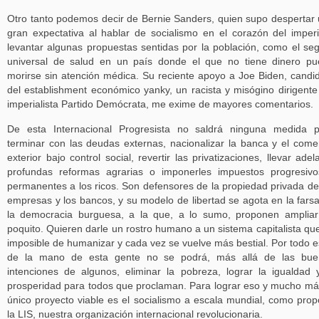
Otro tanto podemos decir de Bernie Sanders, quien supo despertar
gran expectativa al hablar de socialismo en el corazón del imper
levantar algunas propuestas sentidas por la población, como el se
universal de salud en un país donde el que no tiene dinero p
morirse sin atención médica. Su reciente apoyo a Joe Biden, candi
del establishment económico yanky, un racista y misógino dirigente
imperialista Partido Demócrata, me exime de mayores comentarios.
De esta Internacional Progresista no saldrá ninguna medida 
terminar con las deudas externas, nacionalizar la banca y el come
exterior bajo control social, revertir las privatizaciones, llevar adel
profundas reformas agrarias o imponerles impuestos progresiv
permanentes a los ricos. Son defensores de la propiedad privada de
empresas y los bancos, y su modelo de libertad se agota en la fars
la democracia burguesa, a la que, a lo sumo, proponen amplia
poquito. Quieren darle un rostro humano a un sistema capitalista qu
imposible de humanizar y cada vez se vuelve más bestial. Por todo e
de la mano de esta gente no se podrá, más allá de las bue
intenciones de algunos, eliminar la pobreza, lograr la igualdad 
prosperidad para todos que proclaman. Para lograr eso y mucho má
único proyecto viable es el socialismo a escala mundial, como pro
la LIS, nuestra organización internacional revolucionaria.