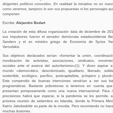
dirigentes políticos conocidos. En realidad la iniciativa no es nuev
como veremos, tampoco lo son sus propuestas ni los personajes qu
componen.
Escribe:
Alejandro Bodart
La creación de esta difusa organización data de diciembre de 20
sus impulsores fueron el senador demócrata estadounidense Be
Sanders y el ex ministro griego de Economía de Syriza Yan
Varoufakis.
Sus objetivos declarados serían «fomentar la unión, coordinaci
movilización de activistas, asociaciones, sindicatos, movimie
sociales ante el avance del autoritarismo»(1). Y dicen aspirar 
mundo «democrático, descolonizado, igualitario, liberado, solida
sostenible, ecológico, pacífico, postcapitalista, próspero y plural»
Este compendio de buenas intenciones vendrían a ser sus ba
programáticas. Bastante pobretonas si tenemos en cuenta que
presentan pomposamente como una nueva internacional. Para 
precisiones habrá que esperar, si la pandemia se los permite, 
próxima reunión de setiembre en Islandia, donde la Primera Mini
Katrín Jakobsdóttir es parte de la movida. Pero recomiendo no hac
muchas ilusiones.