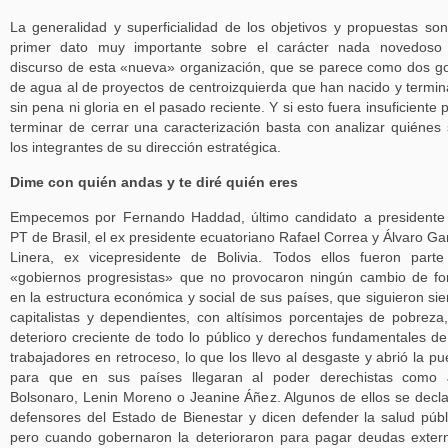
La generalidad y superficialidad de los objetivos y propuestas so
primer dato muy importante sobre el carácter nada novedoso 
discurso de esta «nueva» organización, que se parece como dos g
de agua al de proyectos de centroizquierda que han nacido y termi
sin pena ni gloria en el pasado reciente. Y si esto fuera insuficiente 
terminar de cerrar una caracterización basta con analizar quiénes
los integrantes de su dirección estratégica.
Dime con quién andas y te diré quién eres
Empecemos por Fernando Haddad, último candidato a presidente
PT de Brasil, el ex presidente ecuatoriano Rafael Correa y Álvaro Ga
Linera, ex vicepresidente de Bolivia. Todos ellos fueron part
«gobiernos progresistas» que no provocaron ningún cambio de f
en la estructura económica y social de sus países, que siguieron si
capitalistas y dependientes, con altísimos porcentajes de pobreza
deterioro creciente de todo lo público y derechos fundamentales de
trabajadores en retroceso, lo que los llevo al desgaste y abrió la pu
para que en sus países llegaran al poder derechistas como J
Bolsonaro, Lenin Moreno o Jeanine Áñez. Algunos de ellos se decl
defensores del Estado de Bienestar y dicen defender la salud públ
pero cuando gobernaron la deterioraron para pagar deudas exter