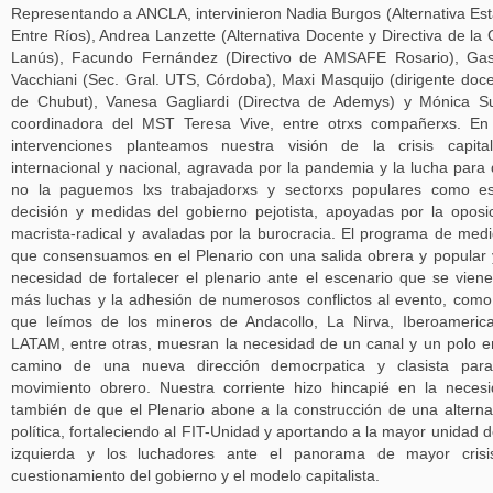
Representando a ANCLA, intervinieron Nadia Burgos (Alternativa Est
Entre Ríos), Andrea Lanzette (Alternativa Docente y Directiva de la
Lanús), Facundo Fernández (Directivo de AMSAFE Rosario), Ga
Vacchiani (Sec. Gral. UTS, Córdoba), Maxi Masquijo (dirigente doc
de Chubut), Vanesa Gagliardi (Directva de Ademys) y Mónica Su
coordinadora del MST Teresa Vive, entre otrxs compañerxs. En
intervenciones planteamos nuestra visión de la crisis capital
internacional y nacional, agravada por la pandemia y la lucha para
no la paguemos lxs trabajadorxs y sectorxs populares como e
decisión y medidas del gobierno pejotista, apoyadas por la oposi
macrista-radical y avaladas por la burocracia. El programa de med
que consensuamos en el Plenario con una salida obrera y popular 
necesidad de fortalecer el plenario ante el escenario que se vien
más luchas y la adhesión de numerosos conflictos al evento, como
que leímos de los mineros de Andacollo, La Nirva, Iberoameric
LATAM, entre otras, muesran la necesidad de un canal y un polo e
camino de una nueva dirección democrpatica y clasista para
movimiento obrero. Nuestra corriente hizo hincapié en la neces
también de que el Plenario abone a la construcción de una alterna
política, fortaleciendo al FIT-Unidad y aportando a la mayor unidad d
izquierda y los luchadores ante el panorama de mayor crisi
cuestionamiento del gobierno y el modelo capitalista.