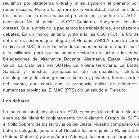
reunimos por plataforma virtual y miles siguieron el plenario por
redes sociales. Pese a la barrera de la virtualidad, debatimos dur
tres horas con la mesa nacional presente en la sede de la AGD.
consignas No al pacto UIA-CGT-Gobierno, Apoyemos las luc
obreras, Que la crisis no la paguemos los trabajadores, encabezaron
debates. En un marco unitario, junto a la las CSC (PO), la CS de
entre otros sectores que integran el Plenario, ANCLA, nuestra corri
sindical del MST, fue de las más destacadas en cuanto a participaci
a la militancia para que se sumen sectores en lucha a los deba
Delegaciones de Alternativa Docente, Alternativa Estatal, Alterna
Salud, La Lista Gris del SUTNA, La Violeta ferroviaria, La Bord
Sanidad y nuestras agrupaciones de aeronáuticos, telefónic
metalúrgicos y de otros gremios estatales y privados, fueron parte 
del evento, que contó con la presencia online de dirigentes
numerosas provincias. El MAC (PTS) dio un saludo al Plenario.
Los debates
La mesa nacional, ubicada en la AGD, encabezó los debates. Me toc
apertura del plenario conjuntamente con Alejandro Crespo del SUT
el Pollo Sobrero de los ferroviarios del Oeste. Nuestro compañero C
Latorre delegado general del Hospital Italiano, junto a Romina del
(Suteba Matanza) y Jorge Adaro (Ademys), tuvieron a su cargo el cie