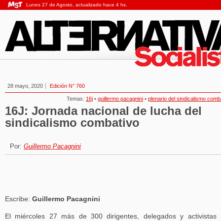
Lunes 27 de Agosto, actualizado hace 4 hs.
28 mayo, 2020
Edición N° 760
Temas:
16j
•
guillermo pacagnini
•
plenario del sindicalismo comb
16J: Jornada nacional de lucha del
sindicalismo combativo
Por:
Guillermo Pacagnini
Escribe:
Guillermo Pacagnini
El miércoles 27 más de 300 dirigentes, delegados y activistas