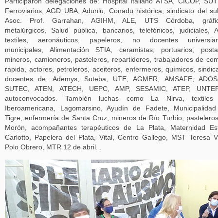
Participaron delegaciones de: Hospital Italiano ATSA, CICOP, SU
Ferroviarios, AGD UBA, Adunlu, Conadu histórica, sindicato del su
Asoc. Prof. Garrahan, AGIHM, ALE, UTS Córdoba, gráfic
metalúrgicos, Salud pública, bancarios, telefónicos, judiciales, 
textiles, aeronáuticos, papeleros, no docentes universiari
municipales, Alimentación STIA, ceramistas, portuarios, posta
mineros, camioneros, pasteleros, repartidores, trabajadores de co
rápida, actores, petroleros, aceiteros, enfermeros, químicos, sindic
docentes de: Ademys, Suteba, UTE, AGMER, AMSAFE, ADOS
SUTEC, ATEN, ATECH, UEPC, AMP, SESAMIC, ATEP, UNTE
autoconvocados. También luchas como La Nirva, textiles
Iberoamericana, Lagomarsino, Ayudín de Fadete, Municipalida
Tigre, enfermería de Santa Cruz, mineros de Río Turbio, pastelero
Morón, acompañantes terapéuticos de La Plata, Maternidad Es
Carlotto, Papelera del Plata, Vital, Centro Gallego, MST Teresa V
Polo Obrero, MTR 12 de abril. .