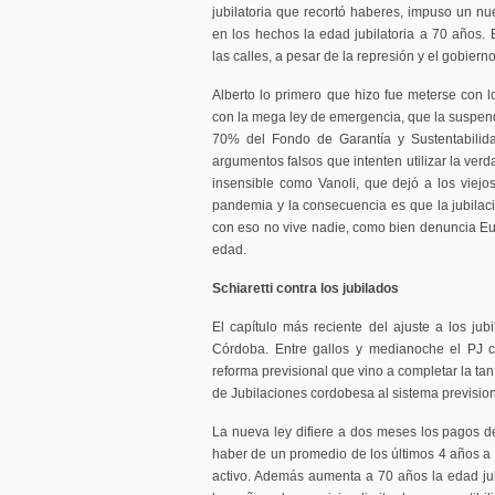
jubilatoria que recortó haberes, impuso un n
en los hechos la edad jubilatoria a 70 años. 
las calles, a pesar de la represión y el gobier
Alberto lo primero que hizo fue meterse con l
con la mega ley de emergencia, que la suspendi
70% del Fondo de Garantía y Sustentabilida
argumentos falsos que intenten utilizar la verd
insensible como Vanoli, que dejó a los viejo
pandemia y la consecuencia es que la jubilac
con eso no vive nadie, como bien denuncia Eu
edad.
Schiaretti contra los jubilados
El capítulo más reciente del ajuste a los jub
Córdoba. Entre gallos y medianoche el PJ 
reforma previsional que vino a completar la t
de Jubilaciones cordobesa al sistema prevision
La nueva ley difiere a dos meses los pagos de
haber de un promedio de los últimos 4 años a 
activo. Además aumenta a 70 años la edad jub