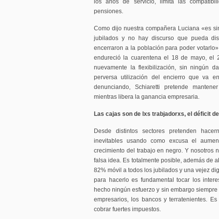
los años de servicio, limita las compatibi
pensiones.
Como dijo nuestra compañera Luciana «es sin
jubilados y no hay discurso que pueda dis
encerraron a la población para poder votarlo
endureció la cuarentena el 18 de mayo, el 
nuevamente la flexibilización, sin ningún d
perversa utilización del encierro que va 
denunciando, Schiaretti pretende mantener
mientras libera la ganancia empresaria.
Las cajas son de lxs trabjadorxs, el déficit d
Desde distintos sectores pretenden hacer
inevitables usando como excusa el aument
crecimiento del trabajo en negro. Y nosotro
falsa idea. Es totalmente posible, además de a
82% móvil a todos los jubilados y una vejez di
para hacerlo es fundamental tocar los inte
hecho ningún esfuerzo y sin embargo siempre s
empresarios, los bancos y terratenientes. E
cobrar fuertes impuestos.