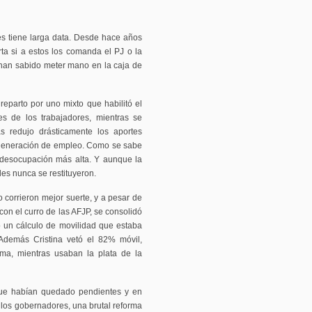
nes tiene larga data. Desde hace años
rta si a estos los comanda el PJ o la
 han sabido meter mano en la caja de
eparto por uno mixto que habilitó el
s de los trabajadores, mientras se
s redujo drásticamente los aportes
a generación de empleo. Como se sabe
 desocupación más alta. Y aunque la
es nunca se restituyeron.
o corrieron mejor suerte, y a pesar de
 con el curro de las AFJP, se consolidó
o un cálculo de movilidad que estaba
Además Cristina vetó el 82% móvil,
ema, mientras usaban la plata de la
 que habían quedado pendientes y en
los gobernadores, una brutal reforma