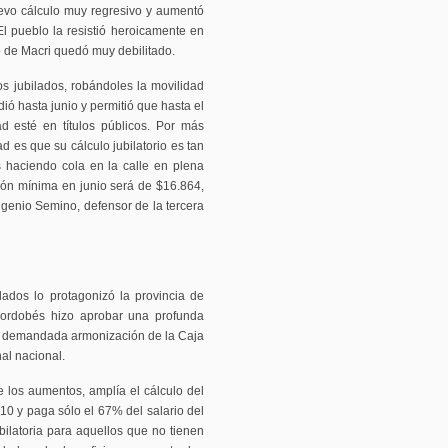
uevo cálculo muy regresivo y aumentó
El pueblo la resistió heroicamente en
no de Macri quedó muy debilitado.
os jubilados, robándoles la movilidad
ó hasta junio y permitió que hasta el
d esté en títulos públicos. Por más
ad es que su cálculo jubilatorio es tan
s haciendo cola en la calle en plena
ión mínima en junio será de $16.864,
genio Semino, defensor de la tercera
ilados lo protagonizó la provincia de
cordobés hizo aprobar una profunda
an demandada armonización de la Caja
al nacional.
 los aumentos, amplía el cálculo del
10 y paga sólo el 67% del salario del
ilatoria para aquellos que no tienen