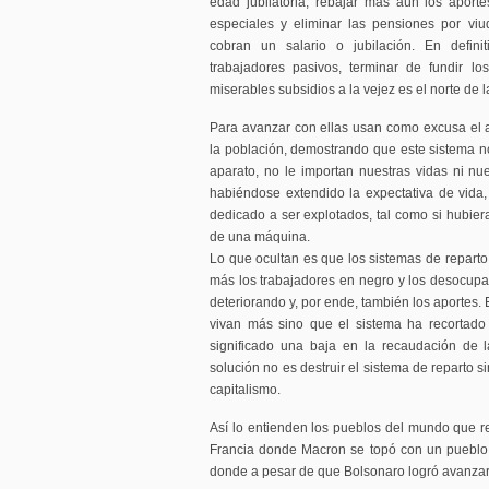
edad jubilatoria, rebajar más aún los aporte
especiales y eliminar las pensiones por vi
cobran un salario o jubilación. En defin
trabajadores pasivos, terminar de fundir lo
miserables subsidios a la vejez es el norte de l
Para avanzar con ellas usan como excusa el 
la población, demostrando que este sistema 
aparato, no le importan nuestras vidas ni n
habiéndose extendido la expectativa de vida
dedicado a ser explotados, tal como si hubiera
de una máquina.
Lo que ocultan es que los sistemas de reparto
más los trabajadores en negro y los desocupad
deteriorando y, por ende, también los aportes.
vivan más sino que el sistema ha recortado
significado una baja en la recaudación de las
solución no es destruir el sistema de reparto si
capitalismo.
Así lo entienden los pueblos del mundo que r
Francia donde Macron se topó con un pueblo v
donde a pesar de que Bolsonaro logró avanzar,