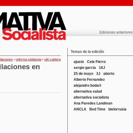
Ediciones anteriores
Temas de la edición
bilaciones
•
reforma jubilatoria
•
viki caldera
ajuste
Cele Fierro
ilaciones en
sergio garcia
16J
25 de mayo
3J
aborto
Alberto Fernandez
alejandro bodart
alternativa salud
alternativa socialista
Ana Paredes Landman
ANCLA
Bed Time
bielorrusia