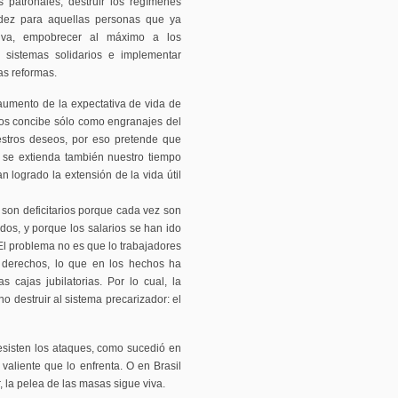
s patronales, destruir los regímenes
udez para aquellas personas que ya
itiva, empobrecer al máximo a los
s sistemas solidarios e implementar
as reformas.
aumento de la expectativa de vida de
nos concibe sólo como engranajes del
uestros deseos, por eso pretende que
, se extienda también nuestro tiempo
n logrado la extensión de la vida útil
 son deficitarios porque cada vez son
os, y porque los salarios se han ido
 El problema no es que lo trabajadores
 derechos, lo que en los hechos ha
 cajas jubilatorias. Por lo cual, la
no destruir al sistema precarizador: el
esisten los ataques, como sucedió en
aliente que lo enfrenta. O en Brasil
 la pelea de las masas sigue viva.