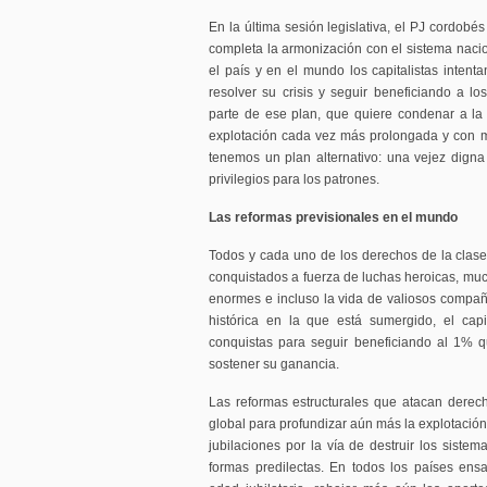
En la última sesión legislativa, el PJ cordobé
completa la armonización con el sistema nacio
el país y en el mundo los capitalistas intent
resolver su crisis y seguir beneficiando a los
parte de ese plan, que quiere condenar a la
explotación cada vez más prolongada y con m
tenemos un plan alternativo: una vejez digna 
privilegios para los patrones.
Las reformas previsionales en el mundo
Todos y cada uno de los derechos de la clas
conquistados a fuerza de luchas heroicas, much
enormes e incluso la vida de valiosos compañer
histórica en la que está sumergido, el cap
conquistas para seguir beneficiando al 1% q
sostener su ganancia.
Las reformas estructurales que atacan derech
global para profundizar aún más la explotación.
jubilaciones por la vía de destruir los siste
formas predilectas. En todos los países ens