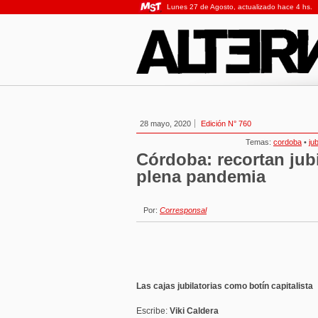
Lunes 27 de Agosto, actualizado hace 4 hs.
28 mayo, 2020
Edición N° 760
Temas:
cordoba
•
ju
Córdoba: recortan jub
plena pandemia
Por:
Corresponsal
Las cajas jubilatorias como botín capitalista
Escribe:
Viki Caldera