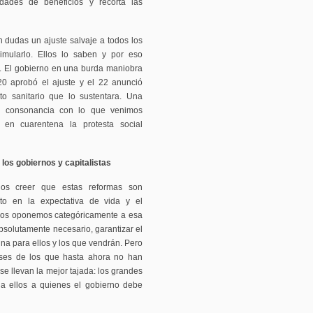
lidades de beneficios y recorta las
 dudas un ajuste salvaje a todos los
imularlo. Ellos lo saben y por eso
». El gobierno en una burda maniobra
20 aprobó el ajuste y el 22 anunció
ato sanitario que lo sustentara. Una
en consonancia con lo que venimos
 en cuarentena la protesta social
e los gobiernos y capitalistas
nos creer que estas reformas son
o en la expectativa de vida y el
s nos oponemos categóricamente a esa
bsolutamente necesario, garantizar el
gna para ellos y los que vendrán. Pero
reses de los que hasta ahora no han
e llevan la mejor tajada: los grandes
s a ellos a quienes el gobierno debe