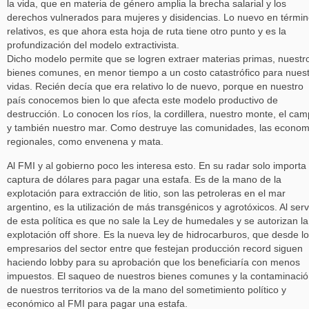
la vida, que en materia de género amplia la brecha salarial y los
derechos vulnerados para mujeres y disidencias. Lo nuevo en térmi
relativos, es que ahora esta hoja de ruta tiene otro punto y es la
profundización del modelo extractivista.
Dicho modelo permite que se logren extraer materias primas, nuestr
bienes comunes, en menor tiempo a un costo catastrófico para nues
vidas. Recién decía que era relativo lo de nuevo, porque en nuestro
país conocemos bien lo que afecta este modelo productivo de
destrucción. Lo conocen los ríos, la cordillera, nuestro monte, el ca
y también nuestro mar. Como destruye las comunidades, las econom
regionales, como envenena y mata.
Al FMI y al gobierno poco les interesa esto. En su radar solo importa 
captura de dólares para pagar una estafa. Es de la mano de la
explotación para extracción de litio, son las petroleras en el mar
argentino, es la utilización de más transgénicos y agrotóxicos. Al serv
de esta política es que no sale la Ley de humedales y se autorizan la
explotación off shore. Es la nueva ley de hidrocarburos, que desde l
empresarios del sector entre que festejan producción record siguen
haciendo lobby para su aprobación que los beneficiaría con menos
impuestos. El saqueo de nuestros bienes comunes y la contaminaci
de nuestros territorios va de la mano del sometimiento político y
económico al FMI para pagar una estafa.