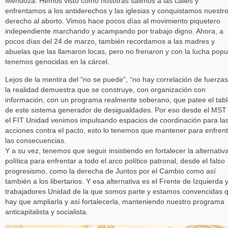
Mendoza. Hemos visto como nosotras salimos a las calles y
enfrentamos a los antiderechos y las iglesias y conquistamos nuestr
derecho al aborto. Vimos hace pocos días al movimiento piquetero
independiente marchando y acampando por trabajo digno. Ahora, a
pocos días del 24 de marzo, también recordamos a las madres y
abuelas que las llamaron locas, pero no frenaron y con la lucha popu
tenemos genocidas en la cárcel.
Lejos de la mentira del “no se puede”, “no hay correlación de fuerzas
la realidad demuestra que se construye, con organización con
información, con un programa realmente soberano, que patee el tab
de este sistema generador de desigualdades. Por eso desde el MST
el FIT Unidad venimos impulsando espacios de coordinación para la
acciones contra el pacto, esto lo tenemos que mantener para enfrent
las consecuencias.
Y a su vez, tenemos que seguir insistiendo en fortalecer la alternativ
política para enfrentar a todo el arco político patronal, desde el falso
progresismo, como la derecha de Juntos por el Cambio como así
también a los libertarios. Y esa alternativa es el Frente de Izquierda 
trabajadores Unidad de la que somos parte y estamos convencidas 
hay que ampliarla y así fortalecerla, manteniendo nuestro programa
anticapitalista y socialista.