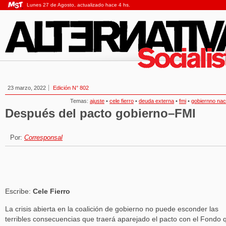
Lunes 27 de Agosto, actualizado hace 4 hs.
23 marzo, 2022
Edición N° 802
Temas:
ajuste
•
cele fierro
•
deuda externa
•
fmi
•
gobiernno nac
Después del pacto gobierno–FMI
Por:
Corresponsal
Escribe:
Cele Fierro
La crisis abierta en la coalición de gobierno no puede esconder las
terribles consecuencias que traerá aparejado el pacto con el Fondo 