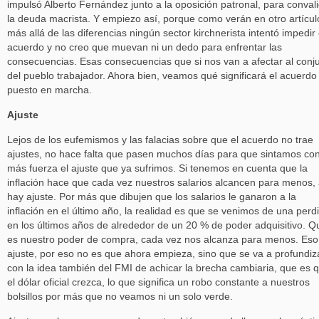
impulsó Alberto Fernández junto a la oposición patronal, para conval
la deuda macrista. Y empiezo así, porque como verán en otro artícul
más allá de las diferencias ningún sector kirchnerista intentó impedir 
acuerdo y no creo que muevan ni un dedo para enfrentar las
consecuencias. Esas consecuencias que si nos van a afectar al conj
del pueblo trabajador. Ahora bien, veamos qué significará el acuerdo
puesto en marcha.
Ajuste
Lejos de los eufemismos y las falacias sobre que el acuerdo no trae
ajustes, no hace falta que pasen muchos días para que sintamos co
más fuerza el ajuste que ya sufrimos. Si tenemos en cuenta que la
inflación hace que cada vez nuestros salarios alcancen para menos, 
hay ajuste. Por más que dibujen que los salarios le ganaron a la
inflación en el último año, la realidad es que se venimos de una perd
en los últimos años de alrededor de un 20 % de poder adquisitivo. Q
es nuestro poder de compra, cada vez nos alcanza para menos. Eso
ajuste, por eso no es que ahora empieza, sino que se va a profundiz
con la idea también del FMI de achicar la brecha cambiaria, que es 
el dólar oficial crezca, lo que significa un robo constante a nuestros
bolsillos por más que no veamos ni un solo verde.