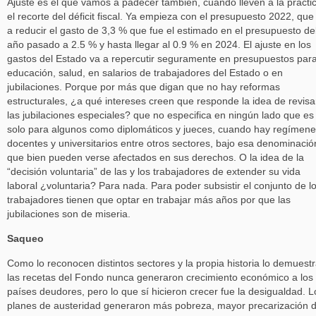
Ajuste es el que vamos a padecer también, cuando lleven a la prácti
el recorte del déficit fiscal. Ya empieza con el presupuesto 2022, que
a reducir el gasto de 3,3 % que fue el estimado en el presupuesto de
año pasado a 2.5 % y hasta llegar al 0.9 % en 2024. El ajuste en los
gastos del Estado va a repercutir seguramente en presupuestos par
educación, salud, en salarios de trabajadores del Estado o en
jubilaciones. Porque por más que digan que no hay reformas
estructurales, ¿a qué intereses creen que responde la idea de revisa
las jubilaciones especiales? que no especifica en ningún lado que es
solo para algunos como diplomáticos y jueces, cuando hay regímen
docentes y universitarios entre otros sectores, bajo esa denominació
que bien pueden verse afectados en sus derechos. O la idea de la
“decisión voluntaria” de las y los trabajadores de extender su vida
laboral ¿voluntaria? Para nada. Para poder subsistir el conjunto de l
trabajadores tienen que optar en trabajar más años por que las
jubilaciones son de miseria.
Saqueo
Como lo reconocen distintos sectores y la propia historia lo demuestr
las recetas del Fondo nunca generaron crecimiento económico a los
países deudores, pero lo que sí hicieron crecer fue la desigualdad. L
planes de austeridad generaron más pobreza, mayor precarización 