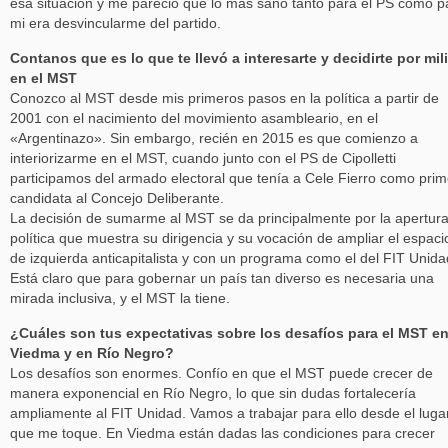
esa situación y me pareció que lo más sano tanto para el PS como p
mi era desvincularme del partido.
Contanos que es lo que te llevó a interesarte y decidirte por mili
en el MST
Conozco al MST desde mis primeros pasos en la política a partir de
2001 con el nacimiento del movimiento asambleario, en el
«Argentinazo». Sin embargo, recién en 2015 es que comienzo a
interiorizarme en el MST, cuando junto con el PS de Cipolletti
participamos del armado electoral que tenía a Cele Fierro como pri
candidata al Concejo Deliberante.
La decisión de sumarme al MST se da principalmente por la apertur
política que muestra su dirigencia y su vocación de ampliar el espaci
de izquierda anticapitalista y con un programa como el del FIT Unida
Está claro que para gobernar un país tan diverso es necesaria una
mirada inclusiva, y el MST la tiene.
¿Cuáles son tus expectativas sobre los desafíos para el MST e
Viedma y en Río Negro?
Los desafíos son enormes. Confío en que el MST puede crecer de
manera exponencial en Río Negro, lo que sin dudas fortalecería
ampliamente al FIT Unidad. Vamos a trabajar para ello desde el luga
que me toque. En Viedma están dadas las condiciones para crecer