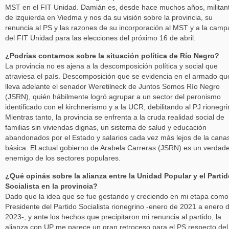
MST en el FIT Unidad. Damián es, desde hace muchos años, militan
de izquierda en Viedma y nos da su visión sobre la provincia, su
renuncia al PS y las razones de su incorporación al MST y a la cam
del FIT Unidad para las elecciones del próximo 16 de abril.
¿Podrías contarnos sobre la situación política de Río Negro?
La provincia no es ajena a la descomposición política y social que
atraviesa el país. Descomposición que se evidencia en el armado qu
lleva adelante el senador Weretilneck de Juntos Somos Río Negro
(JSRN), quién hábilmente logró agrupar a un sector del peronismo
identificado con el kirchnerismo y a la UCR, debilitando al PJ rionegri
Mientras tanto, la provincia se enfrenta a la cruda realidad social de
familias sin viviendas dignas, un sistema de salud y educación
abandonados por el Estado y salarios cada vez más lejos de la cana
básica. El actual gobierno de Arabela Carreras (JSRN) es un verdad
enemigo de los sectores populares.
¿Qué opinás sobre la alianza entre la Unidad Popular y el Parti
Socialista en la provincia?
Dado que la idea que se fue gestando y creciendo en mi etapa como
Presidente del Partido Socialista rionegrino -enero de 2021 a enero 
2023-, y ante los hechos que precipitaron mi renuncia al partido, la
alianza con UP me parece un gran retroceso para el PS respecto del