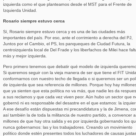
izquierda como el que planteamos desde el MST para el Frente de
Izquierda Unidad.
Rosario siempre estuvo cerca
Sí, Rosario siempre estuvo cerca y es una de las ciudades más
importantes del país. Por eso, ante el corrimiento a derecha del PJ,
Juntos por el Cambio, el PS, los panqueques de Ciudad Futura, la
centroizquierda local de Del Frade y los liberfachos de Milei hace falt
más y mejor izquierda.
Pero primero tenemos que debatir qué modelo de izquierda queremo
Si queremos seguir con la vieja manera de ser que tiene el FIT Unid
conformarnos con nuestro techo de llegada o si queremos ser un po
de izquierda que sea referencia de millones. Porque hoy hay millone
que ya sienten que esta política no va más, que nadie les da respue
a sus reclamos y que cada vez viven peor. Aún hubo un sector que n
gobernó ni es responsable del desastre en el que estamos: la izquier
A ese desafío están dispuestas mi precandidatura y la de Jimena, c
así también la de toda la militancia de nuestro partido, a convencer a
millones de que hay otra salida y es por izquierda gobernando los q
nunca gobernamos: las y los trabajadores. Creando un movimiento
político donde estén presentes todos los luchadores de causas justa