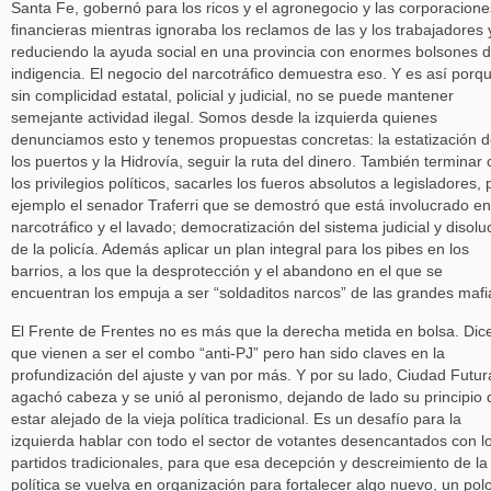
Santa Fe, gobernó para los ricos y el agronegocio y las corporacione
financieras mientras ignoraba los reclamos de las y los trabajadores 
reduciendo la ayuda social en una provincia con enormes bolsones 
indigencia. El negocio del narcotráfico demuestra eso. Y es así porq
sin complicidad estatal, policial y judicial, no se puede mantener
semejante actividad ilegal. Somos desde la izquierda quienes
denunciamos esto y tenemos propuestas concretas: la estatización 
los puertos y la Hidrovía, seguir la ruta del dinero. También terminar
los privilegios políticos, sacarles los fueros absolutos a legisladores, 
ejemplo el senador Traferri que se demostró que está involucrado en
narcotráfico y el lavado; democratización del sistema judicial y disolu
de la policía. Además aplicar un plan integral para los pibes en los
barrios, a los que la desprotección y el abandono en el que se
encuentran los empuja a ser “soldaditos narcos” de las grandes mafi
El Frente de Frentes no es más que la derecha metida en bolsa. Dic
que vienen a ser el combo “anti-PJ” pero han sido claves en la
profundización del ajuste y van por más. Y por su lado, Ciudad Futur
agachó cabeza y se unió al peronismo, dejando de lado su principio 
estar alejado de la vieja política tradicional. Es un desafío para la
izquierda hablar con todo el sector de votantes desencantados con l
partidos tradicionales, para que esa decepción y descreimiento de la
política se vuelva en organización para fortalecer algo nuevo, un pol