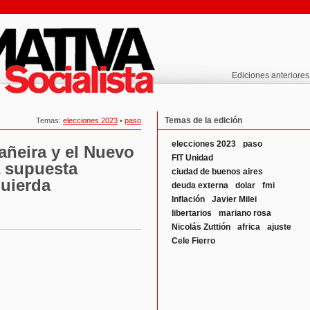
Ediciones anteriores
Temas de la edición
Temas:
elecciones 2023
•
paso
elecciones 2023
paso
ñeira y el Nuevo
FIT Unidad
a supuesta
ciudad de buenos aires
quierda
deuda externa
dolar
fmi
Inflación
Javier Milei
libertarios
mariano rosa
Nicolás Zuttión
africa
ajuste
Cele Fierro