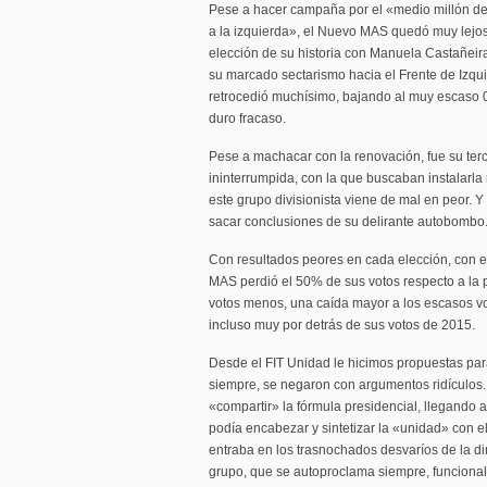
Pese a hacer campaña por el «medio millón de
a la izquierda», el Nuevo MAS quedó muy lejos 
elección de su historia con Manuela Castañeir
su marcado sectarismo hacia el Frente de Izqui
retrocedió muchísimo, bajando al muy escaso 0
duro fracaso.
Pese a machacar con la renovación, fue su ter
ininterrumpida, con la que buscaban instalarla
este grupo divisionista viene de mal en peor. Y s
sacar conclusiones de su delirante autobombo
Con resultados peores en cada elección, con 
MAS perdió el 50% de sus votos respecto a la 
votos menos, una caída mayor a los escasos 
incluso muy por detrás de sus votos de 2015.
Desde el FIT Unidad le hicimos propuestas pa
siempre, se negaron con argumentos ridículos
«compartir» la fórmula presidencial, llegando a
podía encabezar y sintetizar la «unidad» con el
entraba en los trasnochados desvaríos de la d
grupo, que se autoproclama siempre, funcional