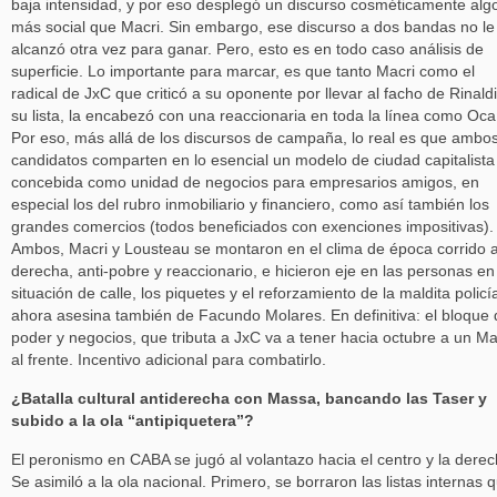
baja intensidad, y por eso desplegó un discurso cosméticamente alg
más social que Macri. Sin embargo, ese discurso a dos bandas no le
alcanzó otra vez para ganar. Pero, esto es en todo caso análisis de
superficie. Lo importante para marcar, es que tanto Macri como el
radical de JxC que criticó a su oponente por llevar al facho de Rinald
su lista, la encabezó con una reaccionaria en toda la línea como Oca
Por eso, más allá de los discursos de campaña, lo real es que ambo
candidatos comparten en lo esencial un modelo de ciudad capitalista
concebida como unidad de negocios para empresarios amigos, en
especial los del rubro inmobiliario y financiero, como así también los
grandes comercios (todos beneficiados con exenciones impositivas).
Ambos, Macri y Lousteau se montaron en el clima de época corrido 
derecha, anti-pobre y reaccionario, e hicieron eje en las personas en
situación de calle, los piquetes y el reforzamiento de la maldita policí
ahora asesina también de Facundo Molares. En definitiva: el bloque 
poder y negocios, que tributa a JxC va a tener hacia octubre a un Ma
al frente. Incentivo adicional para combatirlo.
¿Batalla cultural antiderecha con Massa, bancando las Taser y
subido a la ola “antipiquetera”?
El peronismo en CABA se jugó al volantazo hacia el centro y la derec
Se asimiló a la ola nacional. Primero, se borraron las listas internas 