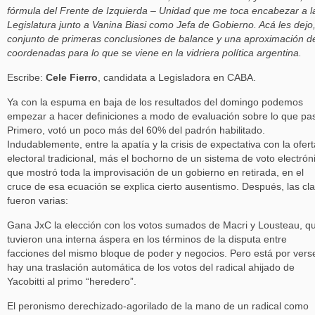
fórmula del Frente de Izquierda – Unidad que me toca encabezar a l
Legislatura junto a Vanina Biasi como Jefa de Gobierno. Acá les dejo
conjunto de primeras conclusiones de balance y una aproximación d
coordenadas para lo que se viene en la vidriera política argentina.
Escribe:
Cele Fierro
, candidata a Legisladora en CABA.
Ya con la espuma en baja de los resultados del domingo podemos
empezar a hacer definiciones a modo de evaluación sobre lo que pa
Primero, votó un poco más del 60% del padrón habilitado.
Indudablemente, entre la apatía y la crisis de expectativa con la ofert
electoral tradicional, más el bochorno de un sistema de voto electrón
que mostró toda la improvisación de un gobierno en retirada, en el
cruce de esa ecuación se explica cierto ausentismo. Después, las cl
fueron varias:
Gana JxC la elección con los votos sumados de Macri y Lousteau, q
tuvieron una interna áspera en los términos de la disputa entre
facciones del mismo bloque de poder y negocios. Pero está por verse
hay una traslación automática de los votos del radical ahijado de
Yacobitti al primo “heredero”.
El peronismo derechizado-agorilado de la mano de un radical como