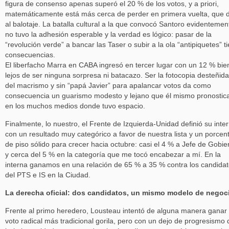
figura de consenso apenas superó el 20 % de los votos, y a priori,
matemáticamente está más cerca de perder en primera vuelta, que d
al balotaje. La batalla cultural a la que convocó Santoro evidentemen
no tuvo la adhesión esperable y la verdad es lógico: pasar de la
“revolución verde” a bancar las Taser o subir a la ola “antipiquetes” t
consecuencias.
El liberfacho Marra en CABA ingresó en tercer lugar con un 12 % bie
lejos de ser ninguna sorpresa ni batacazo. Ser la fotocopia desteñida
del macrismo y sin “papá Javier” para apalancar votos da como
consecuencia un guarismo modesto y lejano que él mismo pronostic
en los muchos medios donde tuvo espacio.
Finalmente, lo nuestro, el Frente de Izquierda-Unidad definió su inte
con un resultado muy categórico a favor de nuestra lista y un porcen
de piso sólido para crecer hacia octubre: casi el 4 % a Jefe de Gobie
y cerca del 5 % en la categoría que me tocó encabezar a mí. En la
interna ganamos en una relación de 65 % a 35 % contra los candida
del PTS e IS en la Ciudad.
La derecha oficial: dos candidatos, un mismo modelo de negoc
Frente al primo heredero, Lousteau intentó de alguna manera ganar 
voto radical más tradicional gorila, pero con un dejo de progresismo 