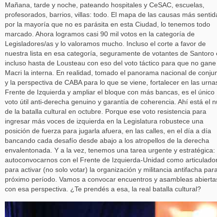
Mañana, tarde y noche, pateando hospitales y CeSAC, escuelas,
profesorados, barrios, villas: todo. El mapa de las causas más sentid
por la mayoría que no es parásita en esta Ciudad, lo tenemos todo
marcado. Ahora logramos casi 90 mil votos en la categoría de
Legisladores/as y lo valoramos mucho. Incluso el corte a favor de
nuestra lista en esa categoría, seguramente de votantes de Santoro 
incluso hasta de Lousteau con eso del voto táctico para que no gane
Macri la interna. En realidad, tomado el panorama nacional de conju
y la perspectiva de CABA para lo que se viene, fortalecer en las urna
Frente de Izquierda y ampliar el bloque con más bancas, es el único
voto útil anti-derecha genuino y garantía de coherencia. Ahí está el 
de la batalla cultural en octubre. Porque ese voto resistencia para
ingresar más voces de izquierda en la Legislatura robustece una
posición de fuerza para jugarla afuera, en las calles, en el día a día
bancando cada desafío desde abajo a los atropellos de la derecha
envalentonada. Y a la vez, tenemos una tarea urgente y estratégica:
autoconvocarnos con el Frente de Izquierda-Unidad como articulador
para activar (no solo votar) la organización y militancia antifacha para
próximo período. Vamos a convocar encuentros y asambleas abierta
con esa perspectiva. ¿Te prendés a esa, la real batalla cultural?