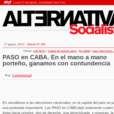
Lunes 27 de Agosto, actualizado hace 4 hs.
17 agosto, 2023
Edición N° 835
Temas:
cele fierro
•
ciudad de buenos aires
•
fit unidad
•
paso.elecciones
PASO en CABA. En el mano a mano
porteño, ganamos con contundencia
Por:
Corresponsal
En simultáneo a las elecciones nacionales, en la capital del país se j
una pulseada importante. Las PASO en CABA dejó solamente cuatro
listas hacia octubre: dos de derecha, una derechizada, y nosotras, la