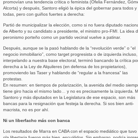
promovían una tendencia crítica o feminista (Ofelia Fernández, Góm
Alcorta) y después, Santoro eligió la épica del gobernar para todos y
todas, pero con guiños fuertes a derecha:
Partió de municipalizar la elección, como si no fuera diputado nacion
de Alberto y su candidato a presidente, el ministro pro-FMI. La idea d
peronismo porteño como un partido vecinal vuelve a patinar.
Después, aunque se la pasó hablando de la “revolución verde” o “el
negocio inmobiliario”, como target progresista o de izquierda incluso,
interpelando a nuestra base electoral, terminó bancando la crítica po
derecha a la Ley de Alquileres (en defensa de los propietarios),
promoviendo las Taser y hablando de “regular a la francesa” las
protestas.
En resumen: en tiempos de polarización, la avenida del medio siemp
tiene giro hacia el mismo lado… y no es precisamente la izquierda. 
Santoro y más diputados en la Legislatura de ese espacio, son más
bancas para la resignación que festeja la derecha. Si sos bien anti-
macrista, no es por ahí.
Ni un liberfacho más con banca
Los resultados de Marra en CABA con el espacio mediático que tuvo
ola libertaria fueron más bien, escuálidos. Sin embargo, podría ingre