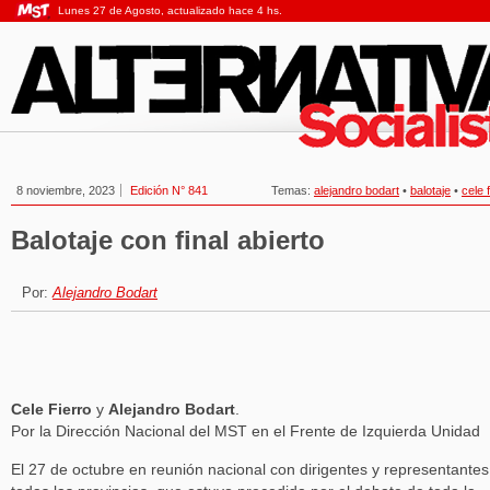
Lunes 27 de Agosto, actualizado hace 4 hs.
8 noviembre, 2023
Edición N° 841
Temas:
alejandro bodart
•
balotaje
•
cele 
Balotaje con final abierto
Por:
Alejandro Bodart
Cele Fierro
y
Alejandro Bodart
.
Por la Dirección Nacional del MST en el Frente de Izquierda Unidad
El 27 de octubre en reunión nacional con dirigentes y representantes