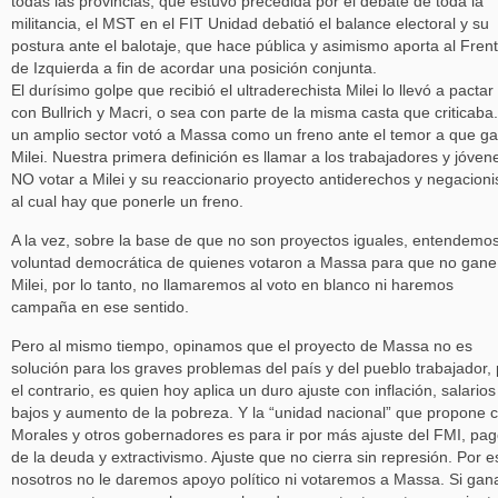
todas las provincias, que estuvo precedida por el debate de toda la
militancia, el MST en el FIT Unidad debatió el balance electoral y su
postura ante el balotaje, que hace pública y asimismo aporta al Fren
de Izquierda a fin de acordar una posición conjunta.
El durísimo golpe que recibió el ultraderechista Milei lo llevó a pactar
con Bullrich y Macri, o sea con parte de la misma casta que criticaba
un amplio sector votó a Massa como un freno ante el temor a que g
Milei. Nuestra primera definición es llamar a los trabajadores y jóven
NO votar a Milei y su reaccionario proyecto antiderechos y negacioni
al cual hay que ponerle un freno.
A la vez, sobre la base de que no son proyectos iguales, entendemos
voluntad democrática de quienes votaron a Massa para que no gane
Milei, por lo tanto, no llamaremos al voto en blanco ni haremos
campaña en ese sentido.
Pero al mismo tiempo, opinamos que el proyecto de Massa no es
solución para los graves problemas del país y del pueblo trabajador, 
el contrario, es quien hoy aplica un duro ajuste con inflación, salarios
bajos y aumento de la pobreza. Y la “unidad nacional” que propone 
Morales y otros gobernadores es para ir por más ajuste del FMI, pa
de la deuda y extractivismo. Ajuste que no cierra sin represión. Por e
nosotros no le daremos apoyo político ni votaremos a Massa. Si gan