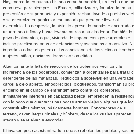
Hay, marcado en nuestra historia como humanidad, un hecho que n
conmueve para siempre. Un Estado, militarizado y fanatizado en su
pretensión de supremacía y expansión racista, invade a pueblos vec
y se encarniza en particular con uno al que pretende llevar al
exterminio. Lo desprecia, lo aísla, lo apresa, lo mantiene encerrado 
un territorio ínfimo y hasta levanta muros a su alrededor. También lo
priva de alimentos, agua, vivienda, le impone castigos corporales e
incluso practica redadas de detenciones y asesinatos a mansalva. No
importa la edad, el género ni las condiciones de las víctimas: hombre
mujeres, niños, ancianos, todos son sometidos.
Algunos, ante la falta de reacción de los gobiernos vecinos y la
indiferencia de los poderosos, comienzan a organizarse para tratar 
defenderse de las matanzas. Reducidos a sobrevivir en una verdade
cárcel a cielo abierto, empobrecidos, bloqueados, transforman su pr
encierro en el campo de enfrentamiento contra los opresores.
Infinitamente inferiores en capacidad bélica, emprenden la resistenci
con lo poco que cuentan: unas pocas armas viejas y algunas que lo
construir ellos mismos, básicamente bombas. Conocedores de su
terreno, cavan largos túneles y búnkers, desde los cuales aparecen,
atacan y se vuelven a esconder.
El invasor, poco acostumbrado a que se rebelen los pueblos y sector