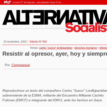
Lunes 27 de Agosto, actualizado hace 4 hs.
23 noviembre, 2023
Edición N° 842
Temas:
carlos “sueco” lordkipanidse
•
derechos humanos
•
efeme
Resistir al opresor, ayer, hoy y siempr
Por:
Corresponsal
Reproducimos un texto del compañero Carlos “Sueco” Lordkipanidse
sobreviviente de la ESMA, militante del Encuentro Militante Cachito
Fukman (EMCF) e integrante del EMVJ, ante los hechos en Gaza.