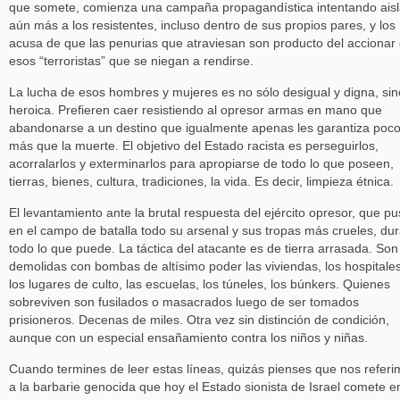
que somete, comienza una campaña propagandística intentando aisl
aún más a los resistentes, incluso dentro de sus propios pares, y los
acusa de que las penurias que atraviesan son producto del accionar
esos “terroristas” que se niegan a rendirse.
La lucha de esos hombres y mujeres es no sólo desigual y digna, sin
heroica. Prefieren caer resistiendo al opresor armas en mano que
abandonarse a un destino que igualmente apenas les garantiza poc
más que la muerte. El objetivo del Estado racista es perseguirlos,
acorralarlos y exterminarlos para apropiarse de todo lo que poseen,
tierras, bienes, cultura, tradiciones, la vida. Es decir, limpieza étnica.
El levantamiento ante la brutal respuesta del ejército opresor, que p
en el campo de batalla todo su arsenal y sus tropas más crueles, du
todo lo que puede. La táctica del atacante es de tierra arrasada. Son
demolidas con bombas de altísimo poder las viviendas, los hospitales
los lugares de culto, las escuelas, los túneles, los búnkers. Quienes
sobreviven son fusilados o masacrados luego de ser tomados
prisioneros. Decenas de miles. Otra vez sin distinción de condición,
aunque con un especial ensañamiento contra los niños y niñas.
Cuando termines de leer estas líneas, quizás pienses que nos refer
a la barbarie genocida que hoy el Estado sionista de Israel comete e