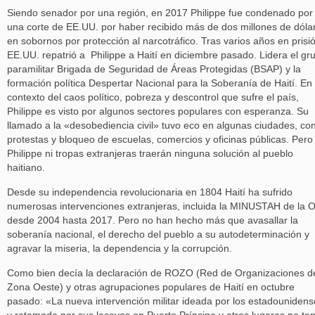
Siendo senador por una región, en 2017 Philippe fue condenado por
una corte de EE.UU. por haber recibido más de dos millones de dóla
en sobornos por protección al narcotráfico. Tras varios años en prisi
EE.UU. repatrió a Philippe a Haití en diciembre pasado. Lidera el gr
paramilitar Brigada de Seguridad de Áreas Protegidas (BSAP) y la
formación política Despertar Nacional para la Soberanía de Haití. En 
contexto del caos político, pobreza y descontrol que sufre el país,
Philippe es visto por algunos sectores populares con esperanza. Su
llamado a la «desobediencia civil» tuvo eco en algunas ciudades, co
protestas y bloqueo de escuelas, comercios y oficinas públicas. Pero 
Philippe ni tropas extranjeras traerán ninguna solución al pueblo
haitiano.
Desde su independencia revolucionaria en 1804 Haití ha sufrido
numerosas intervenciones extranjeras, incluida la MINUSTAH de la
desde 2004 hasta 2017. Pero no han hecho más que avasallar la
soberanía nacional, el derecho del pueblo a su autodeterminación y
agravar la miseria, la dependencia y la corrupción.
Como bien decía la declaración de ROZO (Red de Organizaciones de
Zona Oeste) y otras agrupaciones populares de Haití en octubre
pasado: «La nueva intervención militar ideada por los estadounidens