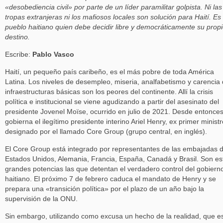
«desobediencia civil» por parte de un líder paramilitar golpista. Ni las
tropas extranjeras ni los mafiosos locales son solución para Haití. Es 
pueblo haitiano quien debe decidir libre y democráticamente su prop
destino.
Escribe:
Pablo Vasco
Haití, un pequeño país caribeño, es el más pobre de toda América
Latina. Los niveles de desempleo, miseria, analfabetismo y carencia
infraestructuras básicas son los peores del continente. Allí la crisis
política e institucional se viene agudizando a partir del asesinato del
presidente Jovenel Moïse, ocurrido en julio de 2021. Desde entonce
gobierna el ilegítimo presidente interino Ariel Henry, ex primer ministr
designado por el llamado Core Group (grupo central, en inglés).
El Core Group está integrado por representantes de las embajadas 
Estados Unidos, Alemania, Francia, España, Canadá y Brasil. Son es
grandes potencias las que detentan el verdadero control del gobiern
haitiano. El próximo 7 de febrero caduca el mandato de Henry y se
prepara una «transición política» por el plazo de un año bajo la
supervisión de la ONU.
Sin embargo, utilizando como excusa un hecho de la realidad, que es