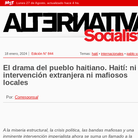
Lunes 27 de Agosto, actualizado hace 4 hs.
18 enero, 2024
Edición N° 844
Temas:
haití
•
internacionales
•
pablo 
El drama del pueblo haitiano. Haití: ni
intervención extranjera ni mafiosos
locales
Por:
Corresponsal
A la miseria estructural, la crisis política, las bandas mafiosas y una
inminente intervención imperialista ahora se suma un llamado a la