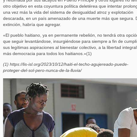
y retomada por sus lacayos en Puerto Príncipe y otros lugares no te
otro objetivo en esta coyuntura política deletérea que intentar prolon
una vez más la vida del sistema de desigualdad atroz y explotación
descarada, en un país amenazado de una muerte más que segura. 
extinción, habría que agregar.
«El pueblo haitiano, ya en permanente rebelión, no tendrá otra opció
que seguir levantándose, insurgiéndose para siempre a fin de cumpli
sus legítimas aspiraciones al bienestar colectivo, a la libertad integral
más democracia para todos los haitianos.»(1)
(1) https://lis-isl.org/2023/10/12/haiti-el-techo-agujereado-puede-
proteger-del-sol-pero-nunca-de-la-lluvia/