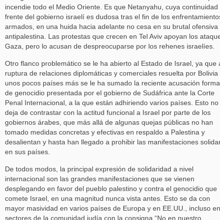
incendie todo el Medio Oriente. Es que Netanyahu, cuya continuidad 
frente del gobierno israelí es dudosa tras el fin de los enfrentamiento
armados, en una huida hacia adelante no cesa en su brutal ofensiva
antipalestina. Las protestas que crecen en Tel Aviv apoyan los ataqu
Gaza, pero lo acusan de despreocuparse por los rehenes israelíes.
Otro flanco problemático se le ha abierto al Estado de Israel, ya que 
ruptura de relaciones diplomáticas y comerciales resuelta por Bolivia
unos pocos países más se le ha sumado la reciente acusación forma
de genocidio presentada por el gobierno de Sudáfrica ante la Corte
Penal Internacional, a la que están adhiriendo varios países. Esto no
deja de contrastar con la actitud funcional a Israel por parte de los
gobiernos árabes, que más allá de algunas quejas públicas no han
tomado medidas concretas y efectivas en respaldo a Palestina y
desalientan y hasta han llegado a prohibir las manifestaciones solida
en sus países.
De todos modos, la principal expresión de solidaridad a nivel
internacional son las grandes manifestaciones que se vienen
desplegando en favor del pueblo palestino y contra el genocidio que
comete Israel, en una magnitud nunca vista antes. Esto se da con
mayor masividad en varios países de Europa y en EE.UU., incluso e
sectores de la comunidad judía con la consigna “No en nuestro