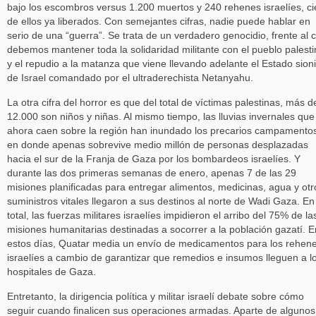
bajo los escombros versus 1.200 muertos y 240 rehenes israelíes, ci
de ellos ya liberados. Con semejantes cifras, nadie puede hablar en
serio de una “guerra”. Se trata de un verdadero genocidio, frente al 
debemos mantener toda la solidaridad militante con el pueblo palest
y el repudio a la matanza que viene llevando adelante el Estado sioni
de Israel comandado por el ultraderechista Netanyahu.
La otra cifra del horror es que del total de víctimas palestinas, más d
12.000 son niños y niñas. Al mismo tiempo, las lluvias invernales que
ahora caen sobre la región han inundado los precarios campamento
en donde apenas sobrevive medio millón de personas desplazadas
hacia el sur de la Franja de Gaza por los bombardeos israelíes. Y
durante las dos primeras semanas de enero, apenas 7 de las 29
misiones planificadas para entregar alimentos, medicinas, agua y otr
suministros vitales llegaron a sus destinos al norte de Wadi Gaza. En
total, las fuerzas militares israelíes impidieron el arribo del 75% de la
misiones humanitarias destinadas a socorrer a la población gazatí. E
estos días, Quatar media un envío de medicamentos para los rehen
israelíes a cambio de garantizar que remedios e insumos lleguen a l
hospitales de Gaza.
Entretanto, la dirigencia política y militar israelí debate sobre cómo
seguir cuando finalicen sus operaciones armadas. Aparte de algunos