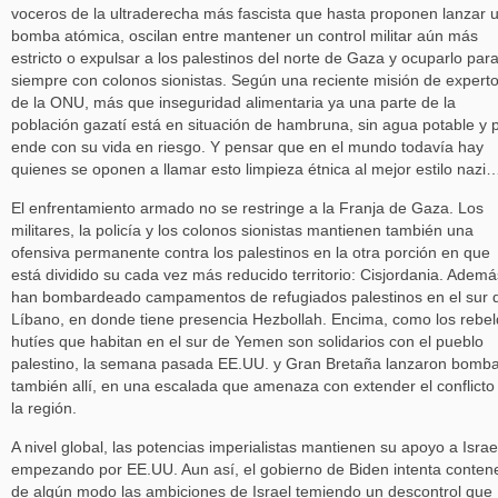
voceros de la ultraderecha más fascista que hasta proponen lanzar 
bomba atómica, oscilan entre mantener un control militar aún más
estricto o expulsar a los palestinos del norte de Gaza y ocuparlo par
siempre con colonos sionistas. Según una reciente misión de expert
de la ONU, más que inseguridad alimentaria ya una parte de la
población gazatí está en situación de hambruna, sin agua potable y 
ende con su vida en riesgo. Y pensar que en el mundo todavía hay
quienes se oponen a llamar esto limpieza étnica al mejor estilo nazi
El enfrentamiento armado no se restringe a la Franja de Gaza. Los
militares, la policía y los colonos sionistas mantienen también una
ofensiva permanente contra los palestinos en la otra porción en que
está dividido su cada vez más reducido territorio: Cisjordania. Ademá
han bombardeado campamentos de refugiados palestinos en el sur 
Líbano, en donde tiene presencia Hezbollah. Encima, como los rebe
hutíes que habitan en el sur de Yemen son solidarios con el pueblo
palestino, la semana pasada EE.UU. y Gran Bretaña lanzaron bomb
también allí, en una escalada que amenaza con extender el conflicto
la región.
A nivel global, las potencias imperialistas mantienen su apoyo a Israe
empezando por EE.UU. Aun así, el gobierno de Biden intenta conten
de algún modo las ambiciones de Israel temiendo un descontrol que