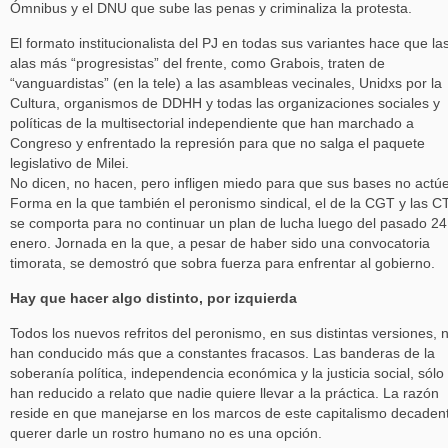
Ómnibus y el DNU que sube las penas y criminaliza la protesta.
El formato institucionalista del PJ en todas sus variantes hace que la
alas más “progresistas” del frente, como Grabois, traten de
“vanguardistas” (en la tele) a las asambleas vecinales, Unidxs por la
Cultura, organismos de DDHH y todas las organizaciones sociales y
políticas de la multisectorial independiente que han marchado a
Congreso y enfrentado la represión para que no salga el paquete
legislativo de Milei.
No dicen, no hacen, pero infligen miedo para que sus bases no actú
Forma en la que también el peronismo sindical, el de la CGT y las C
se comporta para no continuar un plan de lucha luego del pasado 24
enero. Jornada en la que, a pesar de haber sido una convocatoria
timorata, se demostró que sobra fuerza para enfrentar al gobierno.
Hay que hacer algo distinto, por izquierda
Todos los nuevos refritos del peronismo, en sus distintas versiones, 
han conducido más que a constantes fracasos. Las banderas de la
soberanía política, independencia económica y la justicia social, sólo
han reducido a relato que nadie quiere llevar a la práctica. La razón
reside en que manejarse en los marcos de este capitalismo decaden
querer darle un rostro humano no es una opción.