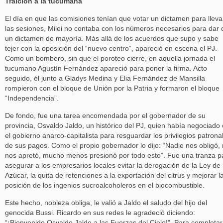
Traición a la tucumana
El día en que las comisiones tenían que votar un dictamen para lleva
las sesiones, Milei no contaba con los números necesarios para dar 
un dictamen de mayoría. Más allá de los acuerdos que supo y sabe
tejer con la oposición del “nuevo centro”, apareció en escena el PJ.
Como un bombero, sin que el poroteo cierre, en aquella jornada el
tucumano Agustín Fernández apareció para poner la firma. Acto
seguido, él junto a Gladys Medina y Elia Fernández de Mansilla
rompieron con el bloque de Unión por la Patria y formaron el bloque
“Independencia”.
De fondo, fue una tarea encomendada por el gobernador de su
provincia, Osvaldo Jaldo, un histórico del PJ, quien había negociado
el gobierno anarco-capitalista para resguardar los privilegios patrona
de sus pagos. Como el propio gobernador lo dijo: “Nadie nos obligó, 
nos apretó, mucho menos presionó por todo esto”. Fue una tranza p
asegurar a los empresarios locales evitar la derogación de la Ley de
Azúcar, la quita de retenciones a la exportación del citrus y mejorar l
posición de los ingenios sucroalcoholeros en el biocombustible.
Este hecho, nobleza obliga, le valió a Jaldo el saludo del hijo del
genocida Bussi. Ricardo en sus redes le agradeció diciendo:
“¡Bienvenido Osvaldo Jaldo a las Fuerzas del Cielo!”. Para completar