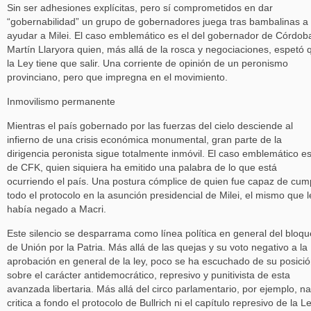
Sin ser adhesiones explícitas, pero sí comprometidos en dar
“gobernabilidad” un grupo de gobernadores juega tras bambalinas a
ayudar a Milei. El caso emblemático es el del gobernador de Córdob
Martín Llaryora quien, más allá de la rosca y negociaciones, espetó 
la Ley tiene que salir. Una corriente de opinión de un peronismo
provinciano, pero que impregna en el movimiento.
Inmovilismo permanente
Mientras el país gobernado por las fuerzas del cielo desciende al
infierno de una crisis económica monumental, gran parte de la
dirigencia peronista sigue totalmente inmóvil. El caso emblemático es
de CFK, quien siquiera ha emitido una palabra de lo que está
ocurriendo el país. Una postura cómplice de quien fue capaz de cump
todo el protocolo en la asunción presidencial de Milei, el mismo que l
había negado a Macri.
Este silencio se desparrama como línea política en general del bloqu
de Unión por la Patria. Más allá de las quejas y su voto negativo a la
aprobación en general de la ley, poco se ha escuchado de su posici
sobre el carácter antidemocrático, represivo y punitivista de esta
avanzada libertaria. Más allá del circo parlamentario, por ejemplo, n
critica a fondo el protocolo de Bullrich ni el capítulo represivo de la L