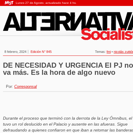
Lunes 27 de Agosto, actualizado hace 4 hs.
8 febrero, 2024
Edición N° 845
Temas:
fmi
•
nicolás zuttió
DE NECESIDAD Y URGENCIA El PJ n
va más. Es la hora de algo nuevo
Por:
Corresponsal
Durante el proceso que terminó con la derrota de la Ley Ómnibus, el
tuvo un rol deslucido en el Palacio y ausente en las afueras. Sigue
defraudando a quienes confiaron en que iban a retomar las bandera